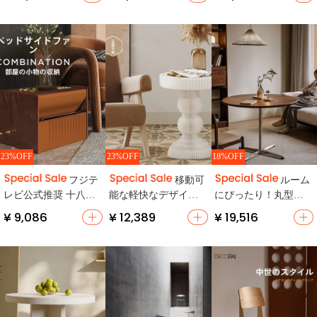
デザイン・リビン
ーブル【場所自在・
収納可能・持ち運び
グ・寝室用】
多機能】めざましテ
便利】
レビ
23%OFF
23%OFF
18%OFF
フジテ
移動可
ルーム
レビ公式推奨 十八紙
能な軽快なデザイン
にぴったり！丸型無
サイドテーブル【場
のソファサイドテー
垢材ダイニングテー
¥ 9,086
¥ 12,389
¥ 19,516
所自在・大容量収
ブル【リビング・寝
ブル【ウォルナット
納・折りたたみ式】
室用・収納棚付き】
色・レトロデザイ
めざましテレビ
（セットアップ対
ン・小型】
応）