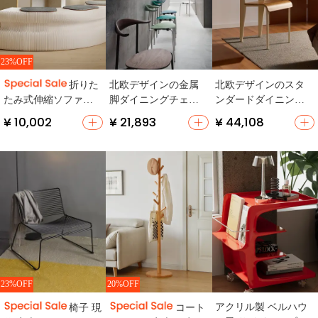
23%OFF
北欧デザインの金属
北欧デザインのスタ
折りた
脚ダイニングチェア
ンダードダイニング
たみ式伸縮ソファベ
【スタッキング対
チェア【実木・背も
ンチ【省スペース・
¥ 10,002
¥ 21,893
¥ 44,108
応・シンプルなライ
たれ付き・学生用デ
収納家具・現代的デ
ン】
スクチェアにも最
ザイン】
適】
23%OFF
20%OFF
アクリル製 ベルハウ
椅子 現
コート