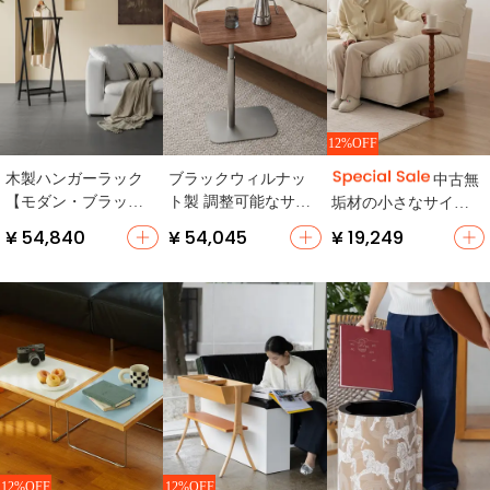
12%OFF
木製ハンガーラック
ブラックウィルナッ
中古無
【モダン・ブラッ
ト製 調整可能なサイ
垢材の小さなサイド
ク・折りたたみ式・
ドテーブル【リビン
テーブル【ソファ
¥ 54,840
¥ 54,045
¥ 19,249
二段】
グ・ベッドサイド
用・ミニ収納・リビ
用・移動便利】
ング用】
12%OFF
12%OFF