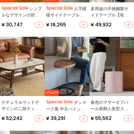
多用途の不锈鋼製サ
シンプ
人字模
イドテーブル【収納
ルなデザインの折り
様サイドテーブル
機能付き・コーヒー
たたみ式茶テーブル
【トレー付き・収納
¥ 30,747
¥ 18,265
¥ 49,932
テーブル・リビング
【ボックス型・アー
便利・エントランス
用】
ト風・リビング用】
用】
12%OFF
ナチュラルウッドデ
春色のマザーオブパ
デンマ
ザインの二段ティー
ール装飾人魚型スツ
ーク風 中古パイン材
ブル【シンプルモダ
ール【玄関・靴置き
サイドテーブル【ソ
¥ 52,242
¥ 39,291
¥ 55,562
ン・ゴム材脚・収納
用】
ファ用・実木・リビ
スペース付き】
ング用】