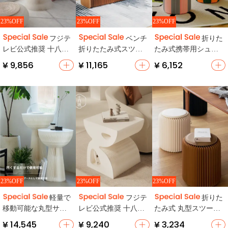
23%OFF
23%OFF
23%OFF
スツール・オットマ...
フジテ
ベンチ
折りた
人気NO.2
レビ公式推奨 十八紙
折りたたみ式スツー
たみ式携帯用シュー
アコーディオンスツ
ル【伸縮可能・多機
ズチェンジスツール
¥ 9,856
¥ 11,165
¥ 6,152
ール 紙座布団【折り
能・家庭用】
【家庭用・低めの椅
たたみ式・持ち運び
子】
便利】めざましテレ
ビ
23%OFF
23%OFF
23%OFF
スツール・オットマ...
軽量で
フジテ
折りた
売上NO.5
移動可能な丸型サイ
レビ公式推奨 十八紙
たみ式 丸型スツール
ドテーブル【モダン
折りたたみサイドテ
【家庭用・子供用・
¥ 14,545
¥ 9,240
¥ 3,234