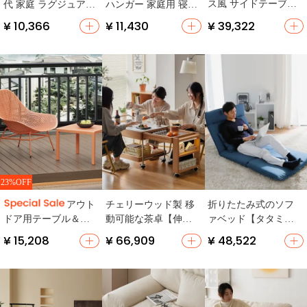
ス風 サイドテーブル
代 家庭 ラグジュアリ
ハンガー 家庭用 寝室
【移動可能・リビン
ー メタル シンプル
木製 シングルポール
¥ 10,366
¥ 11,430
¥ 39,322
グ用】
自立 簡易
23%OFF
チェリーウッド製 移
折りたたみ式のソフ
アウト
動可能な茶卓【伸縮
ァベッド【タタミス
ドア用テーブル＆チ
式・実木・焚き火用
タイル・フロア用・
ェアセット【防水・
¥ 15,208
¥ 66,909
¥ 48,522
テーブル】
寝転びやすい】
庭やバルコニーに最
適】（セットアップ
対応）