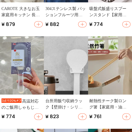
CAROTE 大きなお玉
304ステンレス製 パッ
吸盤式飯盛りスプー
家庭用キッチン 長柄
ションフルーツ用器
ンスタンド【家用キ
一体成型 麺をすくう
具【果実分割器・家
ッチン収納】（セッ
¥ 879
¥ 882
¥ 774
お玉 餃子 ワンタン 高
庭用・キッチンツー
トアップ対応）
温耐性 水切り
ル】
台所用飯勺収納ラッ
耐熱性チーク製ロン
高温対応
ク【壁掛け・シリコ
グ箸【家庭用・油揚
のご飯用しゃもじ【T
ンフック付き・便利
げ・鍋用】
PX樹脂製・非粘着タ
¥ 774
¥ 823
¥ 761
なスプーンホルダ
イプ】
ー】