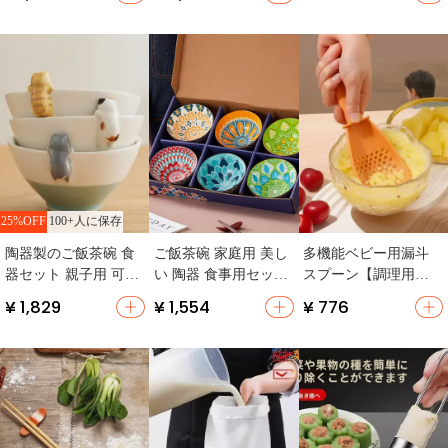
ノンスティック・無
玉子焼き・ステー
適・高級感あるデザ
塗装・ステーキ用】
キ・麦飯石】
イン】
100+人に保存
25%OFF
陶器製のご飯茶碗 食
ご飯茶碗 家庭用 美し
多機能ベビー用漏斗
器セット 親子用 可愛
い 陶器 食事用セット
スプーン【調理用・
いデザイン 三人用
ギフトボックス入り
キッチン・茹でたジ
¥ 1,829
¥ 1,554
¥ 776
ャガイモや麺に対
応】