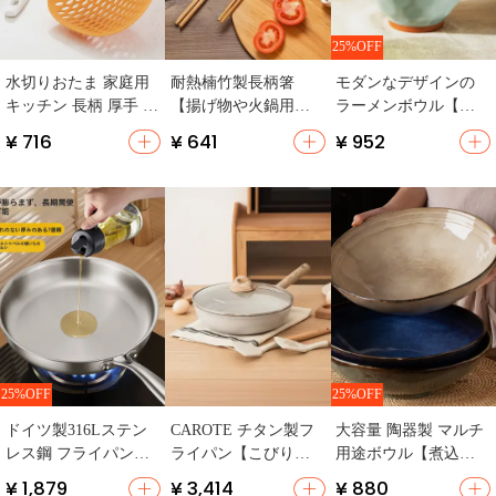
25%OFF
ボウル人気NO.1
水切りおたま 家庭用
耐熱楠竹製長柄箸
モダンなデザインの
キッチン 長柄 厚手 耐
【揚げ物や火鍋用・
ラーメンボウル【美
熱
高温対応・家庭用】
しいスープボウル・
¥ 716
¥ 641
¥ 952
家庭用・お洒落な泡
麺用】
25%OFF
25%OFF
フライパン人気NO.1
ドイツ製316Lステン
CAROTE チタン製フ
大容量 陶器製 マルチ
レス鋼 フライパン
ライパン【こびりつ
用途ボウル【煮込み
【家庭用・IH対応・
きにくい・家庭用・
やラーメンにも最
¥ 1,879
¥ 3,414
¥ 880