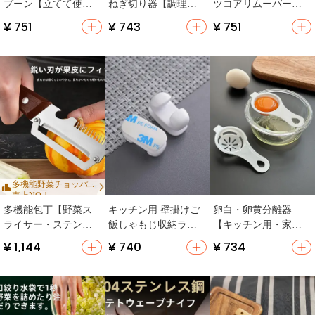
プーン【立てて使え
ねぎ切り器【調理用
ツコアリムーバー
る・食品グレード・
小道具・便利な多機
【りんご・なし対
¥ 751
¥ 743
¥ 751
台所用】
能デザイン】
応・キッチン用】
多機能野菜チョッパ...
売上NO.1
多機能包丁【野菜ス
キッチン用 壁掛けご
卵白・卵黄分離器
ライサー・ステンレ
飯しゃもじ収納ラッ
【キッチン用・家庭
ス製・安全設計】
ク【シリコンフック
用・フィルター付
¥ 1,144
¥ 740
¥ 734
付き・粘着式】
き】