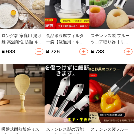
ロング箸 家庭用 揚げ
食品級豆腐フィルタ
ステンレス製 フルー
麺 高温耐性 防熱 キッ
ー袋【濾過用・キッ
ツコア取り器【リン
チン専用
チン用・果汁や豆浆
ゴ・ナシ用・厨房
¥ 633
¥ 726
¥ 733
の濾しこしに最適】
用】
吸盤式耐熱飯盛りス
ステンレス製の万能
ステンレス製フルー