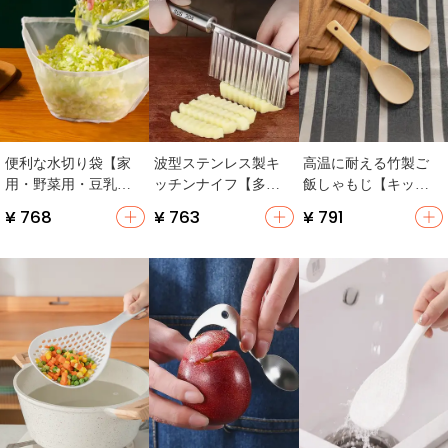
便利な水切り袋【家
波型ステンレス製キ
高温に耐える竹製ご
用・野菜用・豆乳フ
ッチンナイフ【多用
飯しゃもじ【キッチ
ィルター】
途・野菜・フルーツ
ン用・ご飯用・非粘
¥ 768
¥ 763
¥ 791
カット用】
着】