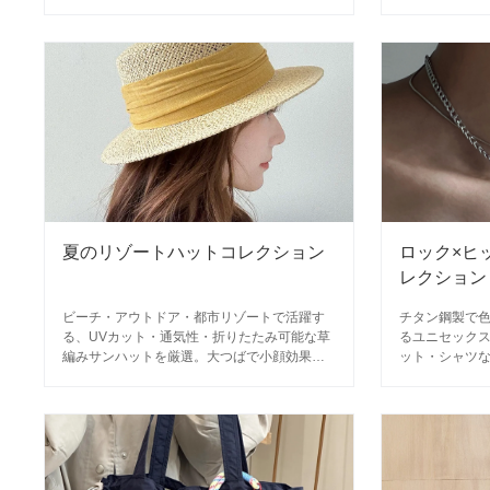
ストシェイプ設計と、セットアップ対応アイ
定番アイテム
テムも多数。
夏のリゾートハットコレクション
ロック×ヒ
レクション
ビーチ・アウトドア・都市リゾートで活躍す
チタン鋼製で
る、UVカット・通気性・折りたたみ可能な草
るユニセック
編みサンハットを厳選。大つばで小顔効果も
ット・シャツ
◎。
溶け込むスト