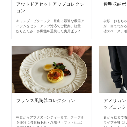
アウトドアセットアップコレクシ
透明収納ボ
ョン
キャンプ・ピクニック・登山に最適な厳選ア
衣類・おもち
イテムをセットアップ対応でご提案。軽量・
が一目でわか
折りたたみ・多機能を重視した実用派ライフ
省スペース、
スタイルにぴったり。
フランス風陶器コレクション
アメリカン
ップコレク
朝食からアフタヌーンティーまで、テーブル
春から秋まで
を優雅に彩る釉下彩・浮彫り・マット仕上げ
ライプを軸に