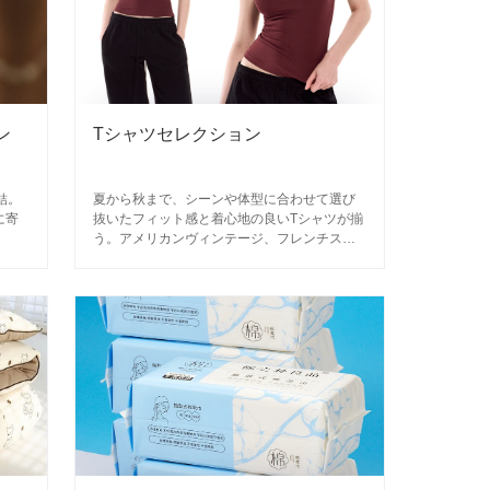
ン
Tシャツセレクション
結。
夏から秋まで、シーンや体型に合わせて選び
に寄
抜いたフィット感と着心地の良いTシャツが揃
う。アメリカンヴィンテージ、フレンチスタ
イル、和洋折衷ミックスまで、コーディネー
トしやすい1枚を。