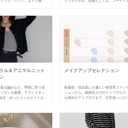
トップス・パンツ。上下で揃え
クスタイルも、街着としても、コーディ
組み合わせ自由なカジュアルラ
トしやすい定番1枚。
。
ラル＆アニマルニット
メイクアップセレクション
ン
・星点編みなど、季節に寄り添
乾燥肌・混合肌にも優しい保湿系ファン
ディガンを厳選。ラウンドネッ
ションから、鏡面仕上げのリップグロス
短丈・ゆったりシルエットな
心者向けアイブロウまで、日常使いにぴ
ディネートしやすい1着が見つ
りの高品質コスメを厳選しました。