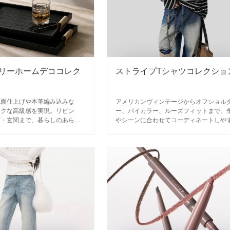
リーホームデココレク
ストライプTシャツコレクショ
鏡面仕上げや本革編み込みな
アメリカンヴィンテージからオフショル
イクな高級感を実現。リビン
ー、バイカラー、ルーズフィットまで。
グ・玄関まで、暮らしのあらゆ
やシーンに合わせてコーディネートしや
り添うインテリア収納アイテ
定番とトレンドのストライプトップスを
選。