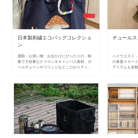
日本製刺繍エコバッグコレクショ
チュールス
ン
通勤・お買い物・お出かけにぴったりの、軽
ハイウエスト
量で大容量なナイロン＆キャンバス素材。ボ
の春夏スカー
ールチェーンやフリンジなどこだわりディテ
アイテムも多
ールも充実。
ンコーデに。