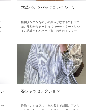
ショ
本革バケツバッグコレクション
が
植物タンニンなめしの柔らかな牛革で仕立て
な、
た、通勤からデートまでコーディネートしや
しま
すい洗練されたバケツ型。秋冬のトフィーカ
ラーから春夏のライトカラーまで、季節に寄
り添う上質な1点。
クシ
春シャツセレクション
、セ
通勤・カジュアル・重ね着まで対応。アメリ