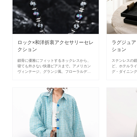
ロック×和洋折衷アクセサリーセレ
ラグジュア
クション
ション
鎖骨に優雅にフィットするネックレスから、
ステンレスの
寝ても外さない快適ピアスまで。アメリカン
ど、ホテルラ
ヴィンテージ、グランジ風、フローラルデザ
グ・ダイニン
インを自在にコーディネートしやすい1点ずつ
るシーンに寄
が主役のアイテム揃え。
ム。