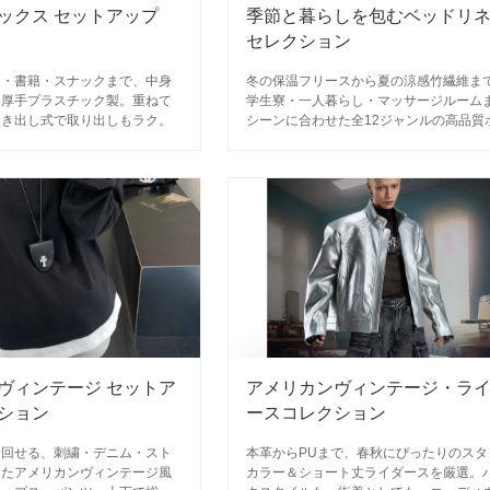
ックス セットアップ
季節と暮らしを包むベッドリ
セレクション
ゃ・書籍・スナックまで、中身
冬の保温フリースから夏の涼感竹繊維ま
る厚手プラスチック製。重ねて
学生寮・一人暮らし・マッサージルーム
引き出し式で取り出しもラク。
シーンに合わせた全12ジャンルの高品質
ムテキスタイル。
ヴィンテージ セットア
アメリカンヴィンテージ・ラ
ション
ースコレクション
着回せる、刺繍・デニム・スト
本革からPUまで、春秋にぴったりのスタ
したアメリカンヴィンテージ風
カラー＆ショート丈ライダースを厳選。