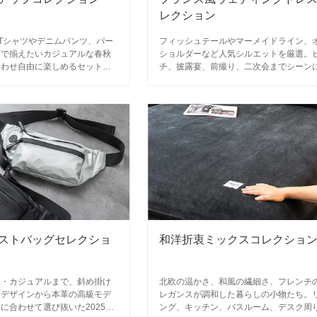
レクション
袖Tシャツやデニムパンツ、パー
フィッシュテールやマーメイドライン、
下で揃えたいカジュアルな春秋
ショルダーなど人気シルエットを厳選。
合わせ自由に楽しめるセットア
チ、披露宴、前撮り、二次会までシーン
が充実。
わせてコーディネートしやすい軽量デザ
が揃います。
ストバッグセレクショ
和洋折衷ミックスコレクショ
ツ・カジュアルまで、斜め掛け
北欧の温かさ、和風の繊細さ、フレンチ
量デザインから本革の高級モデ
レガンスが調和した暮らしの小物たち。
に合わせて選び抜いた2025年
ング、キッチン、バスルーム、デスク周