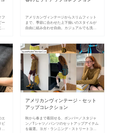
オフ
アメリカンヴィンテージからスリムフィット
ビー
まで、季節に合わせた上下揃いのスタイルが
に合
自由に組み合わせ自由。カジュアルでも洗練
イン
された着こなしを実現します。
ン
アメリカンヴィンテージ・セット
アップコレクション
のエ
秋から春まで着回せる、ボンバー／スタジャ
リビ
ン／Tシャツ／パンツのセットアップアイテム
りま
を厳選。ヨガ・ランニング・ストリートコー