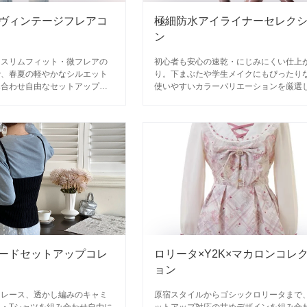
ヴィンテージフレアコ
極細防水アイライナーセレク
ン
・スリムフィット・微フレアの
初心者も安心の速乾・にじみにくい仕上
で、春夏の軽やかなシルエット
り。下まぶたや学生メイクにもぴったり
み合わせ自由なセットアップ対
使いやすいカラーバリエーションを厳選
多数展開。
した。
ードセットアップコレ
ロリータ×Y2K×マカロンコレ
ョン
、レース、透かし編みのキャミ
原宿スタイルからゴシックロリータまで