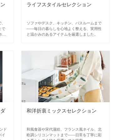
ネン
ライフスタイルセレクション
で、
ソファやデスク、キッチン、バスルームまで
まで
——毎日の暮らしを心地よく整える、実用性
ホー
と温かみのあるアイテムを厳選しました。
イダ
和洋折衷ミックスセレクション
ンド
和風食器や宋代蓮絵、フランス風ネイル、北
バイ
欧調シリコンマットまで——日常を丁寧に彩