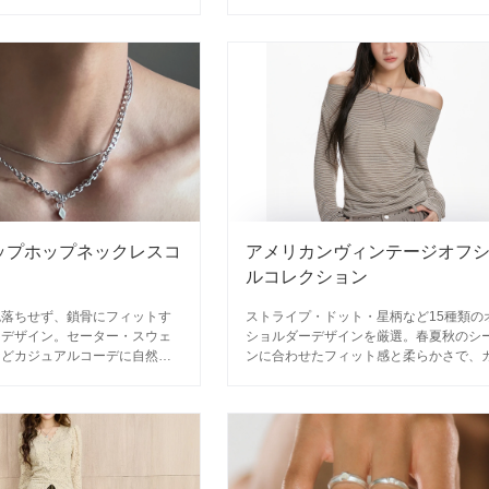
。
で、シーンに合わせてコーディネートし
い厳選アイテム。
ップホップネックレスコ
アメリカンヴィンテージオフ
ルコレクション
色落ちせず、鎖骨にフィットす
ストライプ・ドット・星柄など15種類の
スデザイン。セーター・スウェ
ショルダーデザインを厳選。春夏秋のシ
などカジュアルコーデに自然と
ンに合わせたフィット感と柔らかさで、
リートスタイル。
ュアルからデザイナーズスタイルまで自
コーディネートしやすい。