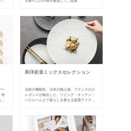
ネー
る暮らしの小物を厳選してご提案
和洋折衷ミックスセレクション
デー
北欧の機能性、日本の職人感、フランスのエ
、初
レガンスが融合した、リビング・キッチン・
った
バスルームまで暮らしを整える厳選アイテム
コレクション