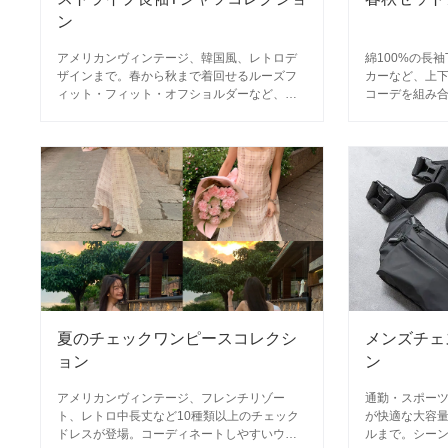
ン
アメリカンヴィンテージ、韓国風、レトロデ
綿100%の長
ザインまで。春から秋まで着回せるルーズフ
カーなど、上
ィット・フィット・オフショルダーなど、シ
コーデを組み
ーンと体型に合わせた150種類以上のストライ
ップアイテム
プ長袖トップスを厳選。
夏のチェックワンピースコレクシ
メンズチェ
ョン
ン
アメリカンヴィンテージ、フレンチリゾー
通勤・スポー
ト、レトロ中長丈など10種類以上のチェック
が快適な大容
ドレスが登場。コーディネートしやすいウエ
ルまで。シーン