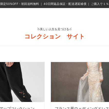
限定50%OFF・初回送料無料 ｜ 40日間返品保証・配送遅延補償 ｜ ご購入で１
美しい人生を見つける
コレクション サイト
アップコレクション
フランス風ウェディングドレ