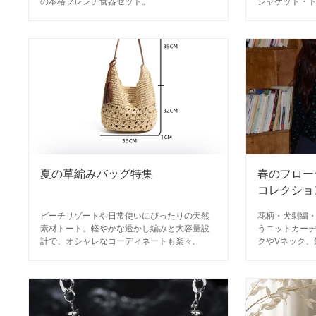
の本格フレンチ食器セット。
ジャケット・
ても、単品で
イフスタイル
夏の草編みバッグ特集
春のフロー
コレクショ
ビーチリゾートや日常使いにぴったりの天然
花柄・犬刺繍
素材トート。軽やかな透かし編みと大容量設
うニットカー
計で、オシャレなコーディネートも楽々。
クやVネック、
ど、日常のコー
かる