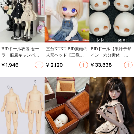
BJDドール衣装 セー
三分KUKU BJD素頭の
BJDドール【果汁デザ
ラー服風キャンパス
人形ヘッド【三戳六M
イン・六分素体・素
ワンピース【甘いデ
JD対応】
頭】
¥ 1,946
¥ 2,120
¥ 33,838
ザイン・半袖】