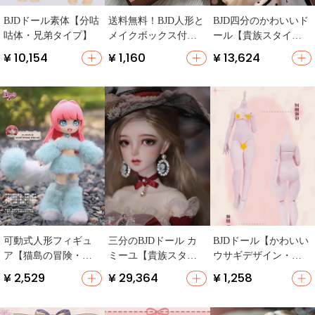
BJDドール素体【分咕
送料無料！BJD人形と
BJD四分のかわいいド
咕体・兄弟タイプ】
メイクボックス付き
ール【貴族スタイ
【収納ボックス・顔
ル・潮玩人形】
¥ 10,154
¥ 1,160
¥ 13,624
網付】 （セットアッ
プ対応）
可動式人形フィギュ
三分のBJDドール カ
BJDドール【かわいい
ア【猫島の冒険・女
ミーユ【貴族スタイ
ウサギデザイン・素
の子向け・プレゼン
ル・リアルヘッド・
体タイプ】
¥ 2,529
¥ 29,364
¥ 1,258
トに最適】
現貨】