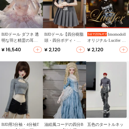
BJDドール ダフネ 透
BJDドール【四分樹脂
Imomodoll
明な羽と精霊の耳を
頭・四分ボディ・リ
オリジナル Lucifer 4
持つ手作りおもちゃ
アルなデザイン】
分化クリアヘッド＆
¥ 16,540
¥ 2,120
¥ 2,120
ボディ正規BJDドール
BJD用3分袖・4分袖T
油絵風コーデの四分B
五色のタートルネッ