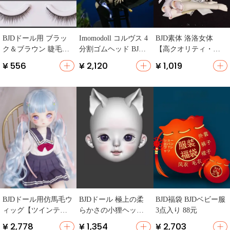
BJDドール用 ブラッ
Imomodoll コルヴス 4
BJD素体 洛洛女体
ク＆ブラウン 睫毛【B
分割ゴムヘッド BJD
【高クオリティ・キ
lythe改造用・濃密タ
ドール【正規品】
ャラクターデザイ
¥ 556
¥ 2,120
¥ 1,019
イプ】
ン・リアルな表情】
BJDドール用仿馬毛ウ
BJDドール 極上の柔
BJD福袋 BJDベビー服
ィッグ【ツインテー
らかさの小狸ヘッド
3点入り 88元
ル・極上の柔らか
【オリジナルデザイ
¥ 2,778
¥ 1,354
¥ 2,703