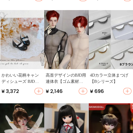
さ】
ン】
かわいい花柄キャン
高首デザインのBJD用
4Dカラー立体まつげ
ディシューズ BJDド
連体衣【ゴム素材・
【Bシリーズ】
ール用【タイプ1/4・
高いスリット・リボ
¥ 3,372
¥ 2,146
¥ 696
1/6対応】
ン付】