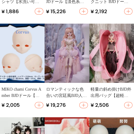
シャツ【水洗い可
JDドール【淡色系・
クニット BJDドール
能・ショートパンツ
樹脂製・SDサイズ】
用衣装
¥ 1,886
¥ 15,226
¥ 2,192
付き】
MIKO chami Corvus A
ロマンティックな色
軽量の斜め掛けBJD外
mber BJDドール【白
合いの宮廷風BJD人形
出用バッグ【超軽
鹅绒製・4分ヘッド】
【樹脂製・紫苑・四
量・防震対応・イン
¥ 2,005
¥ 19,276
¥ 2,506
分サイズ】（セット
ナー付き】
アップ対応）