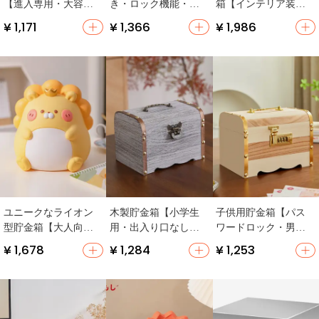
【進入専用・大容
き・ロック機能・パ
箱【インテリア装
量・ギフトに最適】
スワード式・木製・
飾・ユニークデザイ
¥ 1,171
¥ 1,366
¥ 1,986
男の子女の子兼用】
ン・硬貨収納】
ユニークなライオン
木製貯金箱【小学生
子供用貯金箱【パス
型貯金箱【大人向
用・出入り口なし・
ワードロック・男の
け・子供用】
家庭用・貯蓄対応】
子・女の子・高級感
¥ 1,678
¥ 1,284
¥ 1,253
あり】