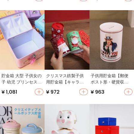
小さな家型デザイ
し可能】
ン】
貯金箱 大型 子供女の
クリスマス鉄製子供
子供用貯金箱【郵便
子 幼児 プリンセスギ
用貯金箱【キャラク
ポスト形・硬貨収納
フト ギフトボックス
ター・進出入可能・
ボックス・アイアン
¥ 1,081
¥ 972
¥ 963
子供向け
可愛いデザイン・誕
製・クリエイティブ
生日プレゼントに最
デザイン】
適】