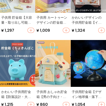
子供用 貯金箱【大容
子供用 カートゥーン
かわいいデザインの
量・取り出し可能・
デザインの貯金箱
子供用貯金箱【イン
カートゥーンデザイ
【鍵付き収納ボック
テリア・動物モチー
¥ 1,297
¥ 1,009
¥ 1,324
ン・おうち型】
ス・おもちゃ入れ・
フ・ギフト向け】
家型】
かわいい子供用貯金
子供用 おしゃれ貯金
子供用貯金箱【デザ
箱【防落設計・大容
箱【男の子向け・女
イン地球儀・落下防
量・豚型デザイン】
の子向け・キー付き
止・大容量・取り出
¥ 1,215
¥ 860
¥ 1,054