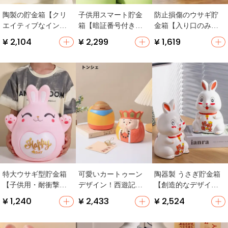
陶製の貯金箱【クリ
子供用スマート貯金
防止損傷のウサギ貯
エイティブなインテ
箱【暗証番号付き・
金箱【入り口のみ・
リア・コイン収納
出入り不可・誕生日
子供向け誕生日プレ
¥ 2,104
¥ 2,299
¥ 1,619
可・贈り物にも最
プレゼント】
ゼント】
適】
特大ウサギ型貯金箱
可愛いカートゥーン
陶器製 うさぎ貯金箱
【子供用・耐衝撃・
デザイン！西遊記テ
【創造的なデザイ
大容量・取り出し可
ーマの子供用貯金箱
ン・子供向け・取り
¥ 1,240
¥ 2,433
¥ 2,524
能】
【クリエイティブ・
出し可能】
取り出し可能】