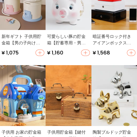
新年ギフト 子供用貯
可愛らしい豚の貯金
暗証番号ロック付き
金箱【男の子向け・
箱【貯蓄専用・男女
アイアンボックス貯
女の子向け・出し入
兼用・子供向け】
金箱【大容量・収納
¥ 1,075
¥ 1,160
¥ 1,568
れ不可】
に最適】
子供用 お家の貯金箱
子供用貯金箱【鍵付
陶製ブルドッグ貯金