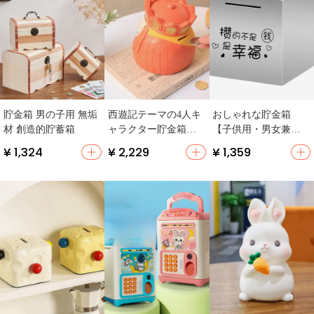
貯金箱 男の子用 無垢
西遊記テーマの4人キ
おしゃれな貯金箱
材 創造的貯蓄箱
ャラクター貯金箱
【子供用・男女兼
【玄関飾り・子供
用・大容量・デザイ
¥ 1,324
¥ 2,229
¥ 1,359
用・ギフト】
ン豊富】