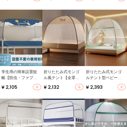
ナー・厚手・子供
デザイン】
用】
学生用の簡単設置蚊
折りたたみ式モンゴ
折りたたみ式モンゴ
帳【防虫・ファブリ
ル風テント【全罩
ルテント型ベビー用
ックテントスタイ
式・子供用・防虫】
ベッドガード【赤ち
¥ 2,105
¥ 2,132
¥ 2,393
ル・一人用ベッド対
（セットアップ対
ゃんの転落防止・全
応】
応）
カバータイプ】