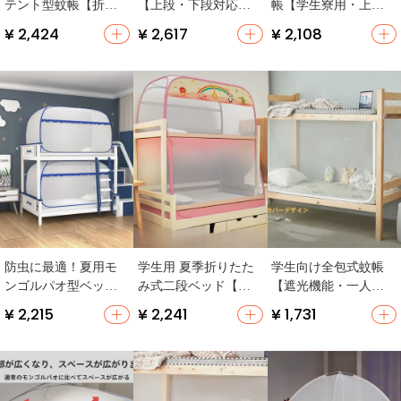
テント型蚊帳【折り
【上段・下段対応・
帳【学生寮用・上下
たたみ式・全カバー
密閉型・シングルベ
二段ベッド・三つ開
¥ 2,424
¥ 2,617
¥ 2,108
対応・シングルベッ
ッド用】（セットア
き・側開き対応】
ド用】
ップ対応）
防虫に最適！夏用モ
学生用 夏季折りたた
学生向け全包式蚊帳
ンゴルパオ型ベッド
み式二段ベッド【取
【遮光機能・一人
用蚊帳【上下二段ベ
り付け不要・モンゴ
用・寝室用】
¥ 2,215
¥ 2,241
¥ 1,731
ッド対応・ファスナ
ル風蚊帳付き】
ー式】