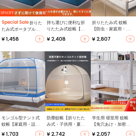
18%OFF
持ち運びに便利な折
折りたたみ式 蚊帳
折りた
りたたみ式蚊帳【新
【防虫・家庭用・子
たみ式ポータブル蚊
型・家庭用・学生寮
供向けテント】
帳【設置不要・家庭
¥ 1,458
¥ 2,408
¥ 2,807
対応】
用・キャンプ用・宿
舎用】
モンゴル型テント式
防塵蚊帳【折りたた
学生用 寝室用 蚊帳
蚊帳【家庭用・設置
み式・子供用・夏
【免穴あけ・加密デ
不要・ダブルファス
用・モンゴルテント
ザイン・旧式】
¥ 1,703
¥ 2,742
¥ 2,057