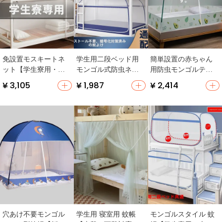
免設置モスキートネ
学生用二段ベッド用
簡単設置の赤ちゃん
ット【学生寮用・シ
モンゴル式防虫ネッ
用防虫モンゴルテン
ングル・モンゴルパ
ト【免設置・トライ
ト【全包底・折りた
¥ 3,105
¥ 1,987
¥ 2,414
ック・折りたたみ可
アングルキャビネッ
たみ式・ファン取り
能】（セットアップ
ト対応】
付け可】
対応）
穴あけ不要モンゴル
学生用 寝室用 蚊帳
モンゴルスタイル 蚊