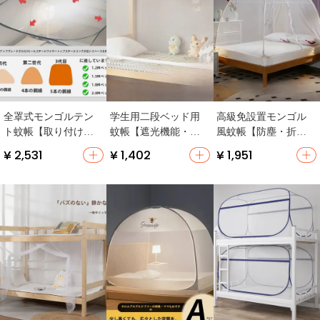
全罩式モンゴルテン
学生用二段ベッド用
高級免設置モンゴル
ト蚊帳【取り付け不
蚊帳【遮光機能・フ
風蚊帳【防塵・折り
要・子供用・防転
レーム不要・シング
たたみ式・全カバ
¥ 2,531
¥ 1,402
¥ 1,951
倒】
ルベッド対応】
ー】