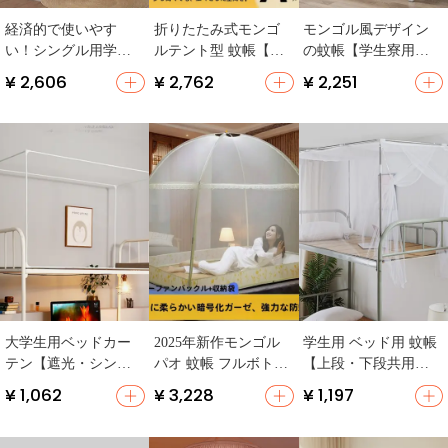
経済的で使いやす
折りたたみ式モンゴ
モンゴル風デザイン
い！シングル用学生
ルテント型 蚊帳【防
の蚊帳【学生寮用・
寮対応の蚊帳【一人
塵・取り付け不要・
免設置・大開口・シ
¥ 2,606
¥ 2,762
¥ 2,251
用・上下床両用・シ
子供用・夏季用】
ングルベッド用】
ングルドア】
大学生用ベッドカー
2025年新作モンゴル
学生用 ベッド用 蚊帳
テン【遮光・シング
パオ 蚊帳 フルボトム
【上段・下段共用・
ルサイズ・クイーン
アンチフォール
防塵・メッシュ】
¥ 1,062
¥ 3,228
¥ 1,197
テント・スチールフ
レーム】