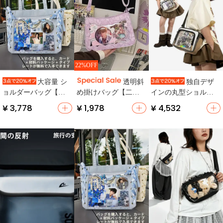
22%OFF
大容量 シ
透明斜
独自デザ
ョルダーバッグ【フ
め掛けバッグ【二次
インの丸型ショルダ
ァンクラブ応援バッ
元風・ウーロン茶デ
ーバッグ【日常使
¥ 3,778
¥ 1,978
¥ 4,532
ジ・学生通勤用・か
ザイン・極上の柔ら
い・ナイロン製・軽
わいいデザイン】
かさ】
量】