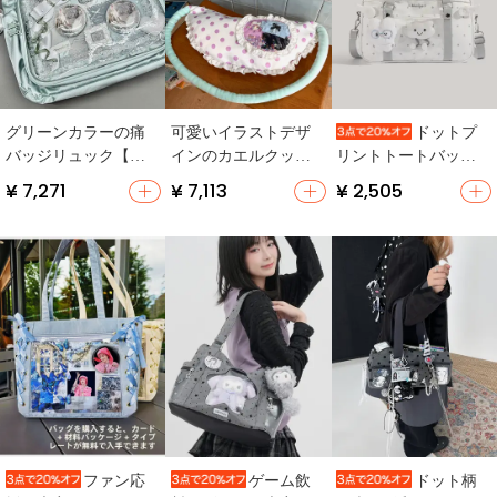
グリーンカラーの痛
可愛いイラストデザ
ドットプ
バッジリュック【大
インのカエルクッシ
リントトートバッグ
容量・通勤対応・肩
ョンバッグ【斜め掛
【大容量・透明・シ
¥ 7,271
¥ 7,113
¥ 2,505
掛け・斜め掛け可】
け・アートプリン
ョルダー付き・学生
ト】
用】
ファン応
ゲーム飲
ドット柄