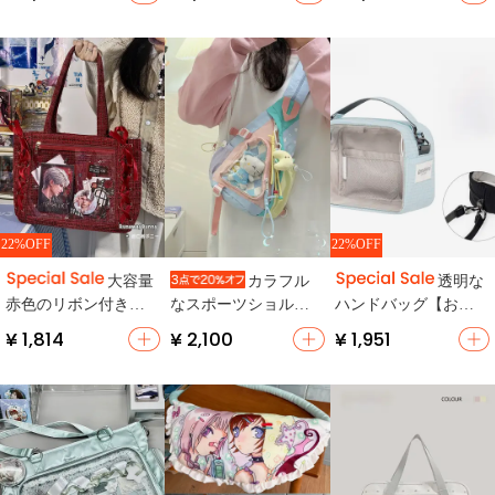
収納・コンパクト】
学生向け・コットン
【アニメ風・学生
製】（セットアップ
用】（セットアップ
対応）
対応）
22%OFF
22%OFF
大容量
カラフル
透明な
赤色のリボン付きト
なスポーツショルダ
ハンドバッグ【おも
ートバッグ【かわい
ーバッグ【軽量・多
ちゃや小物収納用・
¥ 1,814
¥ 2,100
¥ 1,951
いデザイン・二次元
機能・可愛いデザイ
旅行にも最適】
スタイル・肩掛け
ン】
可】