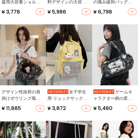
援用大容量ショルダ
料デザインの大容量
の痛み緩和バッグ
ーバッグ【シルクリ
トートバッグ【星
【ブラック・グレ
¥ 3,778
¥ 5,986
¥ 6,798
ボン・通勤用】
柄・肩掛け・甘くて
ー・スウェット素
クール】
材・ショルダー＆ク
ロスボディ対応】
デザイン性抜群の肩
女子学生
ゲームキ
掛けボウリング風バ
用 リュックサック
ャラクター柄の星型
ッグ【パンクスタイ
【可愛いデザイン・
クッションバッグ
¥ 11,885
¥ 3,872
¥ 5,480
ル・印刷デザイン】
通学用・多機能】
【ボストンスタイ
ル・女性用・二次元
デザイン】（セット
アップ対応）