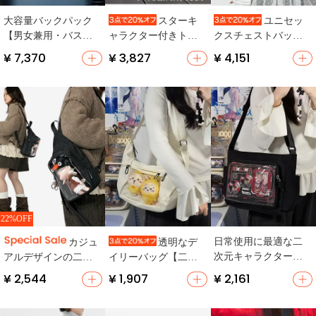
大容量バックパック
スターキ
ユニセッ
【男女兼用・バスケ
ャラクター付きトー
クスチェストバッグ
ットボール・バドミ
トバッグ【リボンデ
【軽量・カジュア
¥ 7,370
¥ 3,827
¥ 4,151
ントン対応・多機
ザイン・ショルダー
ル・斜め掛け】
能】（セットアップ
バッグ】（セットア
対応）
ップ対応）
22%OFF
日常使用に最適な二
カジュ
透明なデ
次元キャラクターシ
アルデザインの二次
イリーバッグ【二次
ョルダーバッグ【デ
元風リュック【ブラ
元風・ショルダース
¥ 2,544
¥ 1,907
¥ 2,161
ザイン・斜め掛けタ
ック・日常用・空
トラップ・シンプル
イプ】（セットアッ
形】
デザイン】（セット
プ対応）
アップ対応）