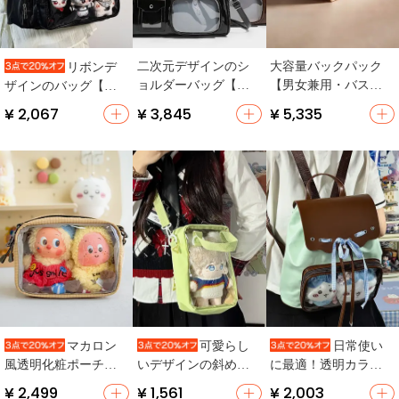
二次元デザインのシ
大容量バックパック
リボンデ
ョルダーバッグ【暗
【男女兼用・バスケ
ザインのバッグ【デ
格子付き・ライブ鑑
ットボール・バドミ
イリーユース・ショ
¥ 2,067
¥ 3,845
¥ 5,335
賞や追っかけに最
ントン対応】
ルダー・通勤向け】
適】
マカロン
可愛らし
日常使い
風透明化粧ポーチ
いデザインの斜め掛
に最適！透明カラー
【旅行用・洗面道具
けバッグ【日常用・
のリュックサック
¥ 2,499
¥ 1,561
¥ 2,003