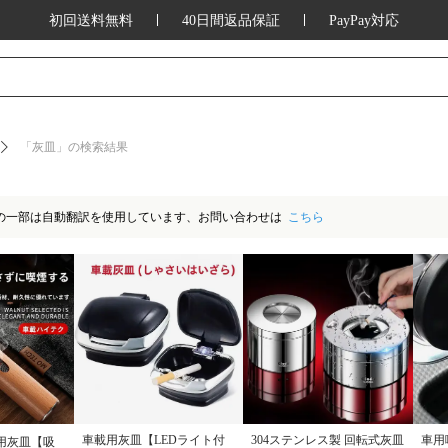
初回送料無料
40日間返品保証
PayPay対応
ッション、家庭用品、キッチン用品、アウ
「灰皿」の検索結果
の一部は自動翻訳を使用しています、お問い合わせは
こちら
車載用灰皿【LEDライト付
304ステンレス製 回転式灰皿
車用
用灰皿【吸