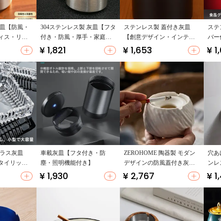
灰皿【防風・
304ステンレス製 灰皿【フタ
ステンレス製 蓋付き灰皿
ステ
ィス・リビ
付き・防風・厚手・家庭
【創意デザイン・インテリ
バー
用・オフィス用】
ア小物・ギフト用】
デザ
¥ 1,821
¥ 1,653
¥ 1,
ガラス灰皿
車載灰皿【フタ付き・防
ZEROHOME 陶器製 モダン
穴あ
タイリッシ
塵・照明機能付き】
デザインの防風蓋付き灰皿
ンレ
庭用・オフ
【シンプル・防飛灰】
レ用
¥ 1,930
¥ 2,767
¥ 1