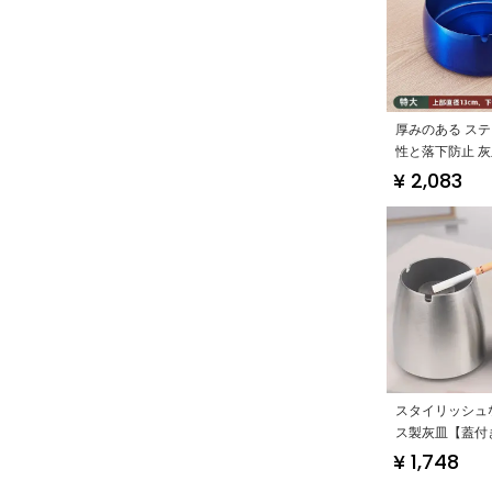
厚みのある ステ
性と落下防止 灰
¥ 2,083
スタイリッシュ
ス製灰皿【蓋付
用・オフィス用
¥ 1,748