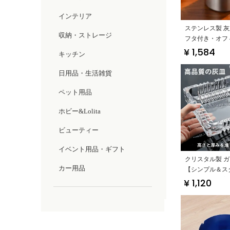
インテリア
ステンレス製 
収納・ストレージ
フタ付き・オフ
ング用】
¥ 1,584
キッチン
日用品・生活雑貨
ペット用品
ホビー&Lolita
ビューティー
イベント用品・ギフト
クリスタル製 
カー用品
【シンプル＆ス
ュデザイン・家
¥ 1,120
ィス用】