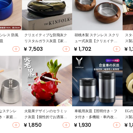
ンレス 防風
クリエイティブな防飛灰ク
胡桃木製 ステンレス スクリ
スタ
皿
リスタルガラス灰皿【家庭
ュー式灰皿【クリエイティ
ス製
用・オフィス用・デスクト
ブデザイン・丸型・防振・
トッ
¥ 7,503
¥ 1,702
¥ 1
ップ装飾】
大サイズ】
ィス
なステンレ
火龍果デザインのセラミッ
車載用灰皿【照明付き・フ
EG
き・家庭
ク灰皿【個性的でお洒落・
タ付き・多機能・車内改装
ス製
】
防風仕様】
用】
ン・
¥ 1,850
¥ 1,930
¥ 1