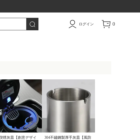
トドア用品|TAO
0
ログイン
喫煙灰皿【創意デザイ
304不鏽鋼製厚手灰皿【風防