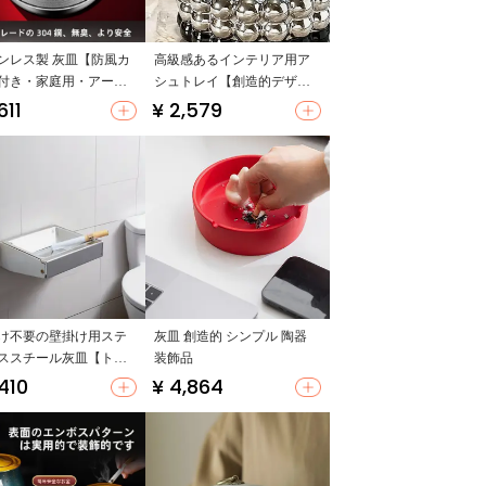
ンレス製 灰皿【防風カ
高級感あるインテリア用ア
付き・家庭用・アート
シュトレイ【創造的デザイ
イン】
ン・灰飛び防止・リビング
611
¥ 2,579
用】
け不要の壁掛け用ステ
灰皿 創造的 シンプル 陶器
ススチール灰皿【トイ
装飾品
・小型・フタ付き】
,410
¥ 4,864