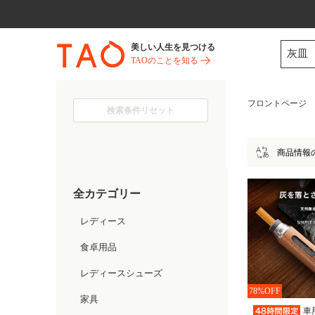
今だけ! 最大65％OFF! |ファ
美しい人生を見つける
灰皿
TAOのことを知る
フロントページ
検索条件リセット
商品情報
全カテゴリー
レディース
食卓用品
レディースシューズ
78%OFF
家具
車