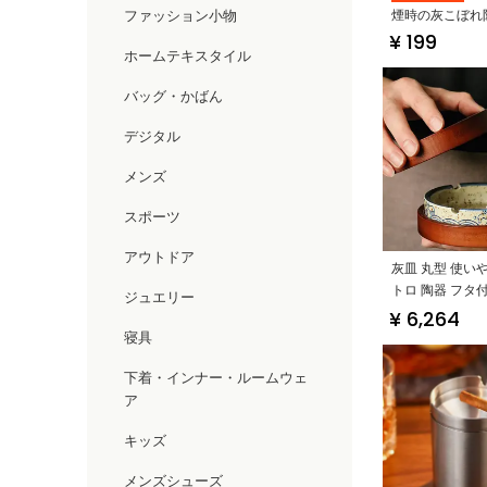
煙時の灰こぼれ
ファッション小物
¥ 199
なデザイン】
ホームテキスタイル
バッグ・かばん
デジタル
メンズ
スポーツ
アウトドア
灰皿 丸型 使い
トロ 陶器 フタ
ジュエリー
止
¥ 6,264
寝具
下着・インナー・ルームウェ
ア
キッズ
メンズシューズ