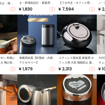
き・防飛灰設計・家庭用に
【フタ付き・オフィス用・
ン・
防止・便利
も最適】
家庭用・高級デザイン】
¥ 1,830
¥ 7,594
¥ 2
やすい 和風レ
車載用灰皿【防飛灰・内装
ステンレス製灰皿 家庭用 オ
JOJ
付き 飛び灰防
アクセサリー】
フィス用 大型 飛散防止 蓋付
チェ
き 創造的 リッチ
用・
¥ 1,979
¥ 2,313
¥ 1