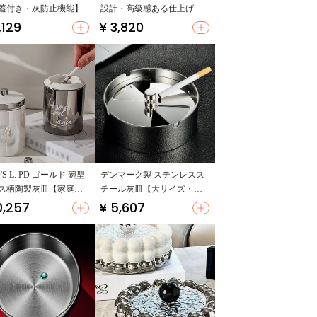
蓋付き・灰防止機能】
設計・高級感ある仕上げ・K
TV用】
,129
¥ 3,820
O'S L. PD ゴールド 碗型
デンマーク製 ステンレスス
ス柄陶製灰皿【家庭
チール灰皿【大サイズ・蓋
防飛灰】
付き・リビング用・防煙設
0,257
¥ 5,607
計】