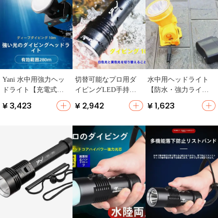
Yani 水中用強力ヘッ
切替可能なプロ用ダ
水中用ヘッドライト
ドライト【充電式・
イビングLED手持ち
【防水・強力ライ
防水・長時間照明】
ライト【26650バッテ
ト・白色・黄色光】
¥ 3,423
¥ 2,942
¥ 1,623
リー・水中100m・超
高輝度・防水】