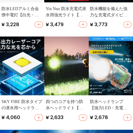
防水LEDアルミ合金
Yin Nuo 防水充電式潜
防水機能を備えた強
懐中電灯【白光・黄
水用強光ライト【磁
力な充電式ダイビン
光・焦点調整可能】
気スイッチ・アウト
グライト【水中磁気
¥ 3,228
¥ 3,479
¥ 3,773
ドア・明るい】
制御スイッチ・アウ
トドア用】
SKY FIRE 防水タイプ
四つのコアを持つ防
防水ヘッドランプ
の潜水用ヘッドライ
水ヘッドライト【強
【強力LED・充電
ト【強力な明るさ・
光・高輝度・釣り
式・鮮やかな明る
¥ 4,060
¥ 2,633
¥ 2,678
充電式・長持ちバッ
用・頭に装着】
さ】
テリー】