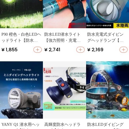
P90 橙色・白色LEDヘ
防水LED潜水ライト
防水充電式ダイビン
ッドライト【防水・
【強力照明・充電
グヘッドランプ【高
ダイビング・釣り
式・アウトドア用】
輝度・遠射・デザイ
¥ 1,855
¥ 2,741
¥ 2,169
用】
ン・釣り用】
YANY Q1 潜水用ヘッ
高輝度防水ヘッドラ
防水LEDダイビング