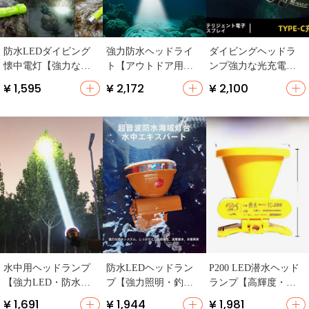
防水LEDダイビング
強力防水ヘッドライ
ダイビングヘッドラ
懐中電灯【強力な照
ト【アウトドア用・
ンプ強力な光充電式
明・アウトドア用・
明るさ抜群・潜水対
超高輝度長距離
¥ 1,595
¥ 2,172
¥ 2,100
自転車ライト】
応】（セットアップ
対応）
水中用ヘッドランプ
防水LEDヘッドラン
P200 LED潜水ヘッド
【強力LED・防水・
プ【強力照明・釣り
ランプ【高輝度・防
白黄光切替】
用・頭部装着式】
水・釣り用・ホワイ
¥ 1,691
¥ 1,944
¥ 1,981