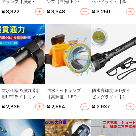
ドランプ【強光・充
ンプ【白光LED・ア
ヘッドライト【高輝
電式・防水・長時間
ウトドア・多用途】
度・アルミニウム合
¥ 3,322
¥ 3,348
¥ 3,250
駆動】
金・長距離照射】
防水仕様の強力潜水
防水ヘッドランプ
防水高輝度LEDダイ
用LEDライト【マグ
【高輝度・LED・ア
ビングライト【白
ネットスイッチ・充
ウトドア用】
光・長時間持続・186
¥ 2,839
¥ 2,594
¥ 2,937
電式・アウトドア
50バッテリー使用】
用】