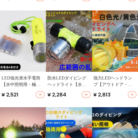
トイエロー】
LED強光潜水手電筒
防水LEDダイビング
強力LEDヘッドラン
【水中照明用・極上
ヘッドライト【水中1
プ【アウトドア・水
の柔らかさ・穴あけ
00メートル対応・強
中作業用・超高輝
¥ 2,521
¥ 2,284
¥ 2,813
不要】
力な明るさ・充電
度】
式・白光・黄光切
替】