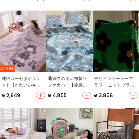
【春用・アニメスタ
季用・極上の柔らか
レイヤー・個人用・
イル・休憩用ブラン
さ】
オフィス用】
ケット】
25%OFF
純綿ガーゼタオルケ
通気性の良い布製ソ
デザインソーラーフ
ット【かわいいキャ
ファカバー【冷感・
ラワー ニットブラン
ラクター・一人用・
大人用・子供用・薄
ケット【秋冬用・片
¥ 2,949
¥ 4,855
¥ 3,858
ソファ用・お昼寝対
手】
面フリース・オフィ
応】
スや昼寝に最適】