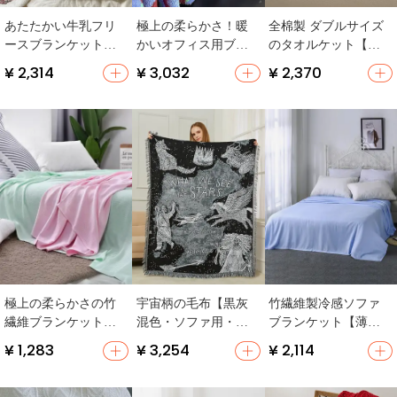
あたたかい牛乳フリ
極上の柔らかさ！暖
全棉製 ダブルサイズ
ースブランケット
かいオフィス用ブラ
のタオルケット【夏
【チェック柄・秋冬
ンケット【携帯便
用・ソファやベッド
¥ 2,314
¥ 3,032
¥ 2,370
用・オフィス 午睡対
利・昼寝用・厚手】
カバーに最適】
応】
極上の柔らかさの竹
宇宙柄の毛布【黒灰
竹繊維製冷感ソファ
繊維ブランケット
混色・ソファ用・装
ブランケット【薄
【夏用・クール感・
飾マット・インテリ
手・エアコン用・単
¥ 1,283
¥ 3,254
¥ 2,114
薄手】
ア】
品】