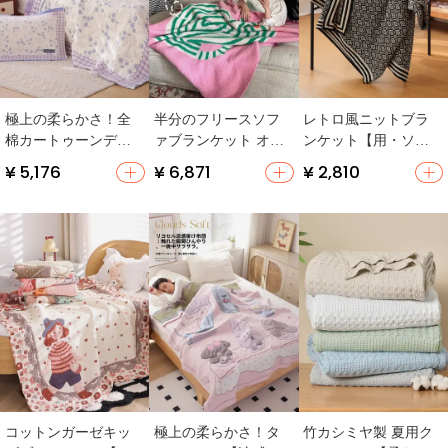
極上の柔らかさ！全
半分のフリースソフ
レトロ風ニットブラ
棉カートゥーンデザ
ァブランケット オフ
ンケット【用・ソフ
インの毛布【春秋
ィス 昼寝用ブランケ
ァ装飾】
¥ 5,176
¥ 6,871
¥ 2,810
用・シングルサイ
ット ショールブラン
ズ・ソファ用】（セ
ケット
ットアップ対応）
コットンガーゼキッ
極上の柔らかさ！タ
竹カシミヤ製 夏用ク