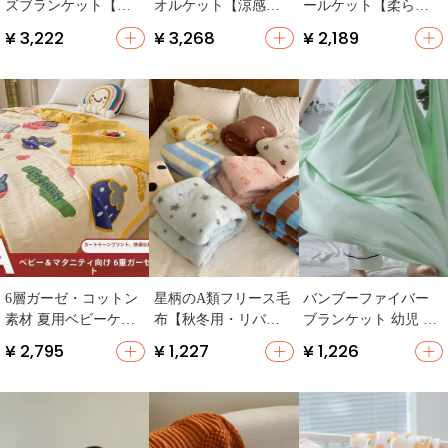
ズブランケット【全
オルケット【涼感・
ールケット【柔らか
季節用・カートゥー
吸汗・カートゥーン
く通気性抜群・大判
¥ 3,222
¥ 3,268
¥ 2,189
ンデザイン・ベビー
デザイン・子供用・
サイズ・四季使用
用・極上の柔らか
大人用】
可】
さ】
6層ガーゼ・コットン
星柄のA類フリース毛
バンブーファイバー
素材 夏用ベビーケッ
布【秋冬用・リバー
ブランケット 幼児 夏
ト【赤ちゃん・冷房
シブル・学生用・可
用 薄型 冷感 夏用ブラ
¥ 2,795
¥ 1,227
¥ 1,226
対策・軽量】
愛い風】
ンケット 子供用 エア
コン