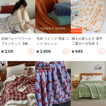
25%OFF
全棉ベビーフリース
毛布 リビング 用途 ニ
極上の柔らかさ 薄手
ブランケット【極上
ット オレンジ
二重ガーゼ毛布【大
の柔らかさ・多機
人用・タオルケッ
¥ 2,101
¥ 2,906
¥ 943
能・かわいいデザイ
ト・夏用】
ン】