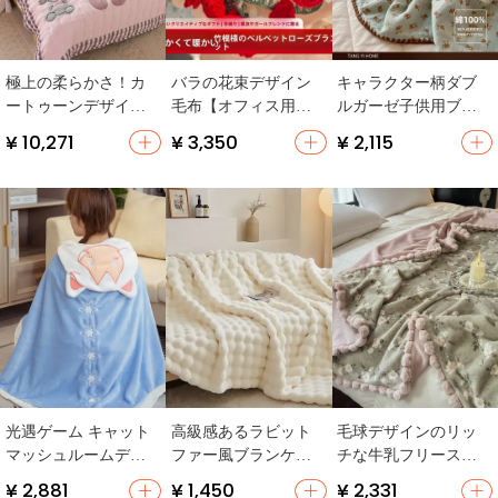
極上の柔らかさ！カ
バラの花束デザイン
キャラクター柄ダブ
ートゥーンデザイン
毛布【オフィス用・
ルガーゼ子供用ブラ
のコットン毛布【季
お昼寝・ソファー＆
ンケット【コットン1
¥ 10,271
¥ 3,350
¥ 2,115
節を問わず使用可・
ベッド用】
00%・クマデザイン・
肌に優しい】
薄手・エアコン用】
光遇ゲーム キャット
高級感あるラビット
毛球デザインのリッ
マッシュルームデザ
ファー風ブランケッ
チな牛乳フリースブ
インのカーディガン
ト【オフィス用・冬
ランケット【ダブル
¥ 2,881
¥ 1,450
¥ 2,331