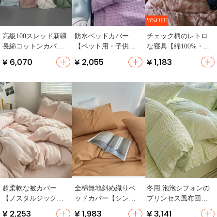
25%OFF
高級100スレッド新疆
防水ベッドカバー
チェック柄のレトロ
長綿コットンカバー
【ペット用・子供
な寝具【綿100%・二
【全棉・ベッドシー
用・抗菌・尿漏れ防
重ガーゼ使用・宿泊
¥ 6,070
¥ 2,055
¥ 1,183
ツ・枕カバー・寝室
止】
施設向け】（セット
用】（セットアップ
アップ対応）
対応）
超柔軟な被カバー
全棉無地斜め織りベ
冬用 泡泡シフォンの
【ノスタルジックス
ッドカバー【シング
プリンセス風布団カ
タイル・シングルサ
ル兼ダブル対応・洗
バー【シングル・通
¥ 2,253
¥ 1,983
¥ 3,141