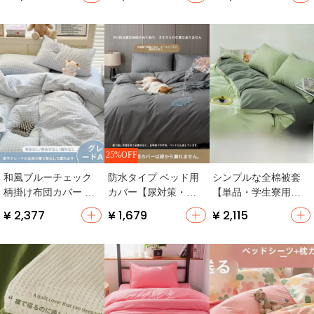
イズ・おしゃれなデ
濯機対応】（セット
年使用可】（セット
ザイン】（セットア
アップ対応）
アップ対応）
ップ対応）
25%OFF
掛け布団カバーセッ...
和風ブルーチェック
防水タイプ ベッド用
シンプルな全棉被套
売上NO.1
柄掛け布団カバー シ
カバー【尿対策・ペ
【単品・学生寮用・
ングル 150x200x230
ット対応・子供・高
ホワイト】（セット
¥ 2,377
¥ 1,679
¥ 2,115
齢者向け・抗ダニ】
アップ対応）