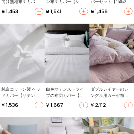
向け無地布団カバー
ン布団カバー【シン
バーセット【150x200
【学生寮用・全棉・
グル・ダブル対応・
x230・純綿・ベッド
¥ 1,453
¥ 1,541
¥ 1,456
シンプルデザイン】
ベッドリネン・学生
シーツ付き】
（セットアップ対
寮用】（セットアッ
応）
プ対応）
純白コットン製 ベッ
白色サテンストライ
ダブルレイヤーのシ
ドカバー【サテンス
プの布団カバー【ホ
ングル用ガーゼ布団
トライプ・シングル
テル用・シンプルデ
カバー【四季用・コ
¥ 1,536
¥ 1,667
¥ 2,112
用・ホテルスタイ
ザイン】
ットン製・非全棉】
ル】