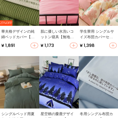
25%OFF
華夫格デザインの純
肌に優しい水洗いコ
学生寮用 シングルサ
綿ベッドカバー【洗
ットン寝具【無地・
イズ布団カバーセッ
える・極上の柔らか
学生寮用・ベッドカ
ト【150x200x230・コ
¥ 1,891
¥ 1,173
¥ 1,398
さ】（セットアップ
バー・シーツ】（セ
ットン製・3点セッ
対応）
ットアップ対応）
ト】
シングルベッド用夏
星空柄の麋鹿デザイ
冬用シングル布団カ