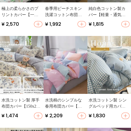
極上の柔らかさのプ
春季用ピーチスキン
純白色コットン製カ
リントカバー【一人
洗濯コットン布団カ
バー【軽量・通気
用・全棉・頑丈デザ
バー【シンプルデザ
性・洗える】
¥ 2,570
¥ 1,992
¥ 1,815
イン】
イン・ダブルサイ
ズ】（セットアップ
対応）
水洗コットン製 厚手
水洗棉のシンプルな
水洗コットン製 シン
布団カバー【150x200c
春用布団カバー【一
グルベッド用カバー
m・シングル・学生
人用・学生寮用】
【150x200x230・学生
¥ 1,474
¥ 2,209
¥ 1,830
用】
寮用・ピローカバー
付】