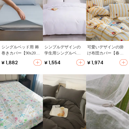
シングルベッド用 褥
シンプルデザインの
可愛いデザインの掛
巻きカバー【90x200c
学生用シングルベッ
け布団カバー【春夏
m・学生寮用・綿10
ドカバー【夏用・軽
秋冬対応・四点セッ
¥ 1,882
¥ 1,554
¥ 1,974
0%】
量・白鹅绒】
ト・寝具用】（セッ
トアップ対応）