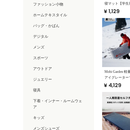
寝マット【学生
ファッション小物
用・携帯便利】
¥ 1,129
ホームテキスタイル
バッグ・かばん
デジタル
メンズ
スポーツ
アウトドア
Mobi Garden
アイグレーター
ジュエリー
水性・携帯便利
¥ 4,129
ト】
寝具
下着・インナー・ルームウェ
ア
キッズ
メンズシューズ