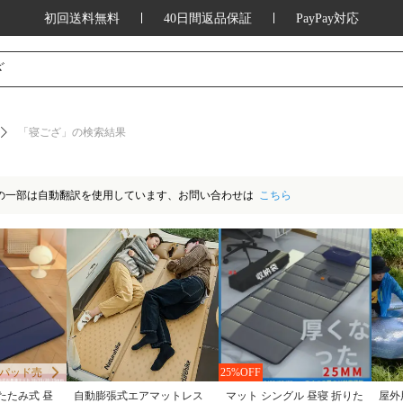
初回送料無料
40日間返品保証
PayPay対応
ッション、家庭用品、キッチン用品、アウ
ざ
「寝ござ」の検索結果
の一部は自動翻訳を使用しています、お問い合わせは
こちら
パッド売
25%OFF
スリーピングパッド売
たたみ式 昼
自動膨張式エアマットレス
マット シングル 昼寝 折りた
屋外