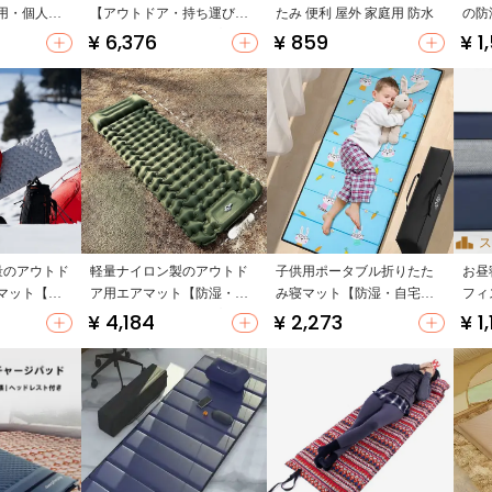
上NO.3
用・個人使
【アウトドア・持ち運びに
たみ 便利 屋外 家庭用 防水
の防
便利・防湿・キャンプ用・
¥ 6,376
¥ 859
¥ 1
折りたたみ式】
ス
上
 軽量のアウトド
軽量ナイロン製のアウトド
子供用ポータブル折りたた
お昼
マット【防
ア用エアマット【防湿・持
み寝マット【防湿・自宅
フィ
・エアマッ
ち運び便利・キャンプ・ハ
用】
¥ 4,184
¥ 2,273
¥ 1
イキング用】