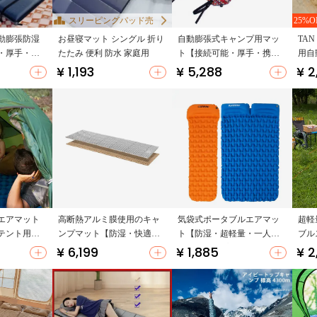
スリーピングパッド売
25%O
上NO.4
動膨張防湿
お昼寝マット シングル 折り
自動膨張式キャンプ用マッ
TAN
・厚手・快
たたみ 便利 防水 家庭用
ト【接続可能・厚手・携帯
用自
式・防湿】
【防
¥ 1,193
¥ 5,288
¥ 2
睡眠
エアマット
高断熱アルミ膜使用のキャ
気袋式ポータブルエアマッ
超軽
テント用・
ンプマット【防湿・快適な
ト【防湿・超軽量・一人
ブル
体用・防
睡眠のために】
用・キャンプ・厚手】
【ソ
¥ 6,199
¥ 1,885
¥ 2
トド