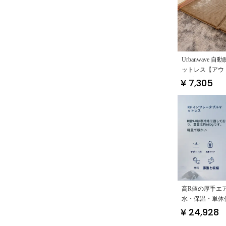
Urbanwave 
ットレス【アウ
ンプ・防湿・携
¥ 7,305
高R値の厚手エ
水・保温・単体
¥ 24,928