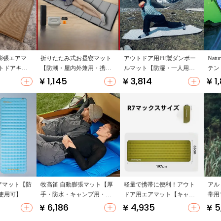
自動膨張エアマ
折りたたみ式お昼寝マット
アウトドア用PE製ダンボー
Nat
トドアキャ
【防潮・屋内外兼用・携帯
ルマット【防湿・一人用・
テン
帯型】
用・シングルサイズ】
キャンプやピクニックに最
ル 
¥ 1,145
¥ 3,814
¥ 1
適】
防湿
アマット【防
牧高笛 自動膨張マット【厚
軽量で携帯に便利！アウト
アル
使用可】
手・防水・キャンプ用・折
ドア用エアマット【キャン
帯用
りたたみ式】
プ用・快適睡眠サポート】
プ・
¥ 6,186
¥ 4,935
¥ 5