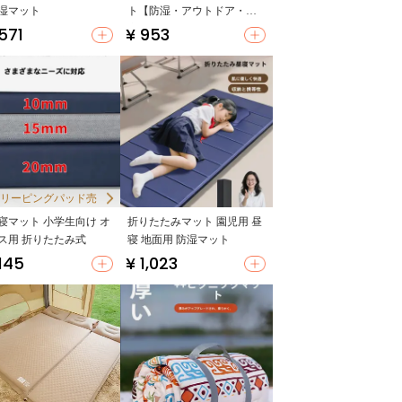
湿マット
ト【防湿・アウトドア・家
庭用】
,571
¥ 953
リーピングパッド売
NO.2
寝マット 小学生向け オ
折りたたみマット 園児用 昼
ス用 折りたたみ式
寝 地面用 防湿マット
,145
¥ 1,023