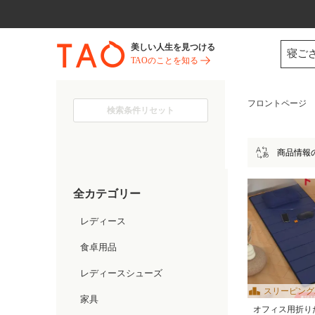
今だけ! 最大65％OFF! |ファ
美しい人生を見つける
寝ご
TAOのことを知る
フロントページ
検索条件リセット
商品情報
全カテゴリー
レディース
食卓用品
レディースシューズ
スリーピング
家具
上NO.1
オフィス用折り