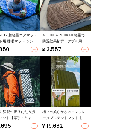
urehike 超軽量エアマット
MOUNTAINHIKER 軽量で
ト用 睡眠マット シング
防湿効果抜群！ダブル用エ
ポータブル キャンプ 厚手
ッグネストマット【アウト
,850
¥ 3,557
マット
ドア・キャンプ用】
ミ箔製の折りたたみ携
極上の柔らかさのインフレ
マット【厚手・キャン
ータブルテントマット【防
テント用・防湿】
湿・アウトドア用・携帯便
,695
¥ 19,682
利】