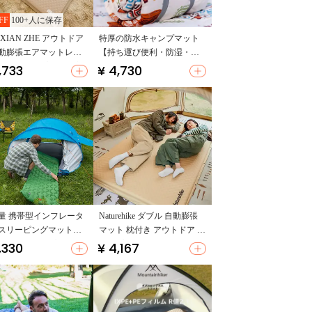
FF
100+人に保存
 XIAN ZHE アウトドア
特厚の防水キャンプマット
動膨張エアマットレス
【持ち運び便利・防湿・屋
水・キャンプ用・快適
外用】
,733
¥ 4,730
サポート】
量 携帯型インフレータ
Naturehike ダブル 自動膨張
スリーピングマット
マット 枕付き アウトドア キ
ロ用・キャンプ・アウ
ャンプ スリーピングマット
,330
¥ 4,167
ア】
防湿マット 地マット