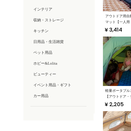
インテリア
アウトドア用自
収納・ストレージ
マット【一人用
適な寝心地】
¥ 3,414
キッチン
日用品・生活雑貨
ペット用品
ホビー&Lolita
ビューティー
イベント用品・ギフト
軽量ポータブル
カー用品
【アウトドア・
折りたたみ・単
¥ 2,205
湿】