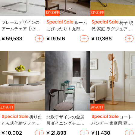
18%OFF
23%OFF
フレームデザインの
ルーム
椅子 現
アームチェア【ヴィ
にぴったり！丸型無
代 家庭 ラグジュアリ
ンテージ風・ステン
垢材ダイニングテー
ー メタル シンプル
¥ 59,533
¥ 19,516
¥ 10,366
レス鋼・合成皮革】
ブル【ウォルナット
色・レトロデザイ
ン・小型】
23%OFF
20%OFF
北欧デザインの金属
折りた
コート
脚ダイニングチェア
たみ式伸縮ソファベ
ハンガー 家庭用 寝室
【スタッキング対
ンチ【省スペース・
木製 シングルポール
¥ 10,002
¥ 21,893
¥ 11,430