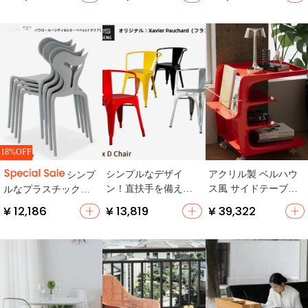
応・シンプルなライ
収納家具・現代的デ
自立 簡易
ン】
ザイン】
18%OFF
シンプルなデザイ
アクリル製 ベルハウ
シンプ
ン！直扶手を備えた
ス風 サイドテーブル
ルなプラスチック製
アイアン製ダイニン
【移動可能・リビン
スタッキングチェア
¥ 12,186
¥ 13,819
¥ 39,322
グチェア【工業スタ
グ用】
【アウトドア・ダイ
イル】
ニング用】