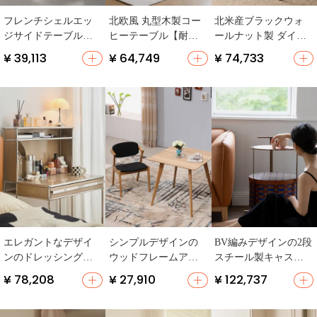
フレンチシェルエッ
北欧風 丸型木製コー
北米産ブラックウォ
ジサイドテーブル
ヒーテーブル【耐熱
ールナット製 ダイニ
【小型・陽台用・手
性・リビング用】
ングチェア【無垢
¥ 39,113
¥ 64,749
¥ 74,733
作りの螺鈿細工】
（セットアップ対
材・北欧風・チェ
応）
ア・ハーフアーム】
エレガントなデザイ
シンプルデザインの
BV編みデザインの2段
ンのドレッシングテ
ウッドフレームアー
スチール製キャスタ
ーブル【鏡付き・コ
ムチェア【布張り・
ーテーブル【移動可
¥ 78,208
¥ 27,910
¥ 122,737
ンパクトサイズ・中
ダイニング用】
能・収納バスケット
古風】
付き】