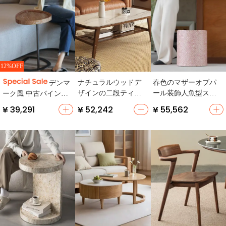
12%OFF
ナチュラルウッドデ
春色のマザーオブパ
デンマ
ザインの二段ティー
ール装飾人魚型スツ
ーク風 中古パイン材
ブル【シンプルモダ
ール【玄関・靴置き
サイドテーブル【ソ
¥ 39,291
¥ 52,242
¥ 55,562
ン・ゴム材脚・収納
用】
ファ用・実木・リビ
スペース付き】
ング用】