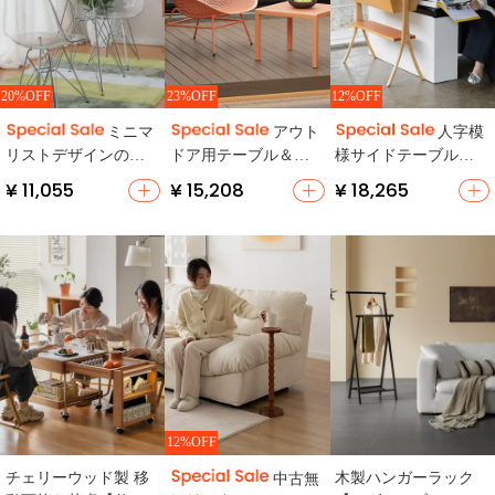
20%OFF
23%OFF
12%OFF
ミニマ
アウト
人字模
リストデザインのプ
ドア用テーブル＆チ
様サイドテーブル
ラスチック製ダイニ
ェアセット【防水・
【トレー付き・収納
¥ 11,055
¥ 15,208
¥ 18,265
ングチェア【布張
庭やバルコニーに最
便利・エントランス
り・スチール脚】
適】（セットアップ
用】
対応）
12%OFF
チェリーウッド製 移
木製ハンガーラック
中古無