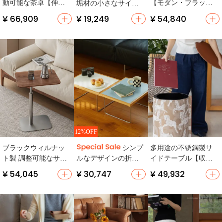
動可能な茶卓【伸縮
【モダン・ブラッ
垢材の小さなサイド
式・実木・焚き火用
ク・折りたたみ式・
テーブル【ソファ
¥ 66,909
¥ 19,249
¥ 54,840
テーブル】
二段】
用・ミニ収納・リビ
ング用】
12%OFF
ブラックウィルナッ
多用途の不锈鋼製サ
シンプ
ト製 調整可能なサイ
イドテーブル【収納
ルなデザインの折り
ドテーブル【リビン
機能付き・コーヒー
たたみ式茶テーブル
¥ 54,045
¥ 30,747
¥ 49,932
グ・ベッドサイド
テーブル・リビング
【ボックス型・アー
用・移動便利】
用】
ト風・リビング用】