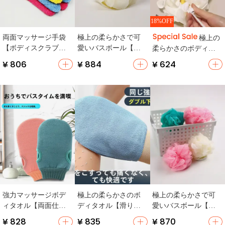
18%OFF
両面マッサージ手袋
極上の柔らかさで可
極上の
【ボディスクラブ・
愛いバスボール【大
柔らかさのボディブ
お風呂用】（セット
サイズ・泡立ち良
ラシ【石鹸対応・泡
¥ 806
¥ 884
¥ 624
アップ対応）
好・女性用】
立てネット付き・便
利な入浴用具】
強力マッサージボデ
極上の柔らかさのボ
極上の柔らかさで可
ィタオル【両面仕
ディタオル【滑り止
愛いバスボール【大
様・家庭用・男女兼
め付き・男女兼用・
サイズ・泡立ち良
¥ 828
¥ 835
¥ 870