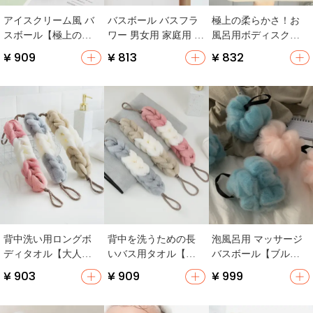
アイスクリーム風 バ
バスボール バスフラ
極上の柔らかさ！お
スボール【極上の柔
ワー 男女用 家庭用 柔
風呂用ボディスクラ
らかさ・マッサージ
らかい 大型 適用
バー【無痛・男女兼
¥ 909
¥ 813
¥ 832
機能・浴用】
用・円形デザイン】
背中洗い用ロングボ
背中を洗うための長
泡風呂用 マッサージ
ディタオル【大人
いバス用タオル【泡
バスボール【ブル
用・泡立ち効果・強
立ち強力・成人用】
ー・男女兼用・背中
¥ 903
¥ 909
¥ 999
力マッサージ】
洗い用ブラシ】