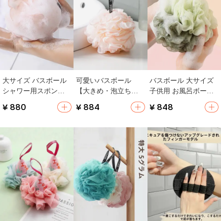
大サイズ バスボール
可愛いバスボール
バスボール 大サイズ
シャワー用スポンジ
【大きめ・泡立ち良
子供用 お風呂ボール
【可愛いデザイン・
好・アイテム】
快適 泡
¥ 880
¥ 884
¥ 848
泡立ち良好・ボディ
洗浄用】