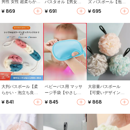
男性 女性 超柔らかい
バスタオル【男女兼
ズ バスボール【泡立
散らばらない 背中を
用・背中洗い用・強
ち良好・可愛いバス
¥ 869
¥ 691
¥ 695
こする 用
力洗浄・家庭用】
フラワー・背中の洗
浄に最適】
大判バスボール【柔
ベビーバス用 マッサ
大容量バスボール
らかい・泡立ち良
ージ手袋【やさしい
【可愛いデザイン・
好・バス用品・かわ
洗浄・子供用・無痛
バス用品・泡立つ入
¥ 841
¥ 845
¥ 868
いいデザイン】
タイプ】
浴用花】