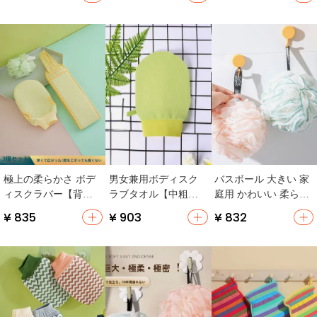
用】
家庭用】
好・女性用】
極上の柔らかさ ボデ
男女兼用ボディスク
バスボール 大きい 家
ィスクラバー【背中
ラブタオル【中粗
庭用 かわいい 柔らか
用・男性用・女性
砂・背中用】
い 材質
¥ 835
¥ 903
¥ 832
用・家庭用】（セッ
トアップ対応）