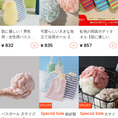
肌に優しい！男性
可愛らしい大きな泡
虹色の両面ボディタ
用・女性用バススク
立て浴用ボール【浴
オル【肌に優しい・
ラバー【強力な水垢
用フラワーデザイ
男女兼用・粗砂仕上
¥ 832
¥ 835
¥ 857
除去・家庭用・グリ
ン・背中マッサージ
げ】（セットアップ
ッドデザイン・背中
用】
対応）
用】
20%OFF
18%OFF
バスボール 大サイズ
粗砂製
大サイ