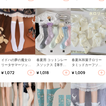
リータスタイル】
イドハの夢の魔女ロ
春夏用 コットンレー
春夏JK和菓子ロリー
リータサマーソック
スソックス【薄手・
タミッドカーフソッ
ス
穴あけ不要・こだわ
クス
¥ 1,072
¥ 1,018
¥ 1,009
りデザイン】（セッ
トアップ対応）