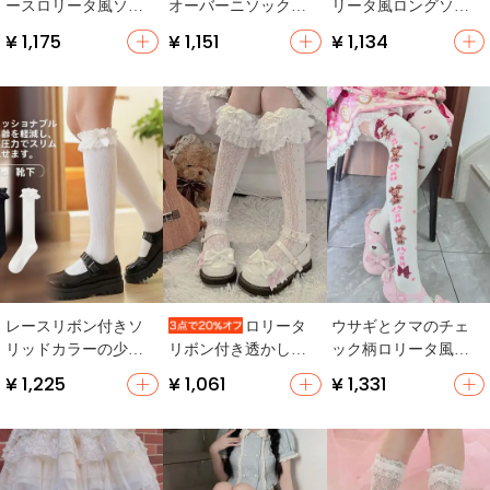
ースロリータ風ソッ
オーバーニソックス
リータ風ロングソッ
クス【花柄・中筒・
【バレエ風・中筒・
クス【可愛い・膝上
¥ 1,175
¥ 1,151
¥ 1,134
レディース】
ブーツとのコーディ
丈】
ネート】
レースリボン付きソ
ウサギとクマのチェ
ロリータ
リッドカラーの少女
ック柄ロリータ風膝
リボン付き透かし柄
用ロリータスタイル
上ソックス【コット
レッグウォーマー
¥ 1,225
¥ 1,061
¥ 1,331
中筒ソックス【コッ
ン製・スウィートス
【甘いデザイン・日
トン・高弾性】
タイル】
本風】