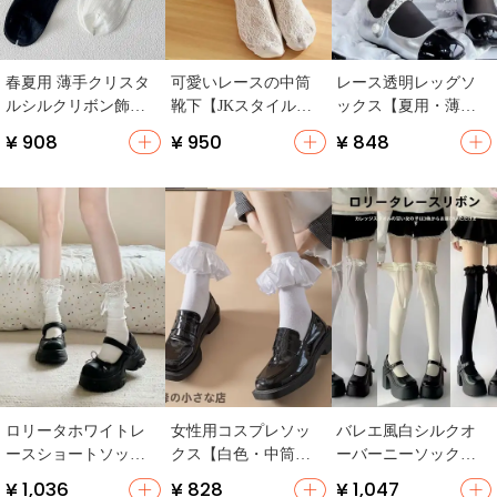
春夏用 薄手クリスタ
可愛いレースの中筒
レース透明レッグソ
ルシルクリボン飾り
靴下【JKスタイル・
ックス【夏用・薄
ソックス【ラグジュ
女子向け・極上の柔
手・バレエ風・リボ
¥ 908
¥ 950
¥ 848
アリー・ロリータス
らかさ】（セットア
ン付き・ロリータス
タイル】
ップ対応）
タイル】
ロリータホワイトレ
女性用コスプレソッ
バレエ風白シルクオ
ースショートソック
クス【白色・中筒・
ーバーニーソックス
ス
フリルデザイン・ロ
リボン付き
¥ 1,036
¥ 828
¥ 1,047