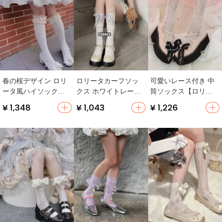
春の桜デザイン ロリ
ロリータカーフソッ
可愛いレース付き 中
ータ風ハイソックス
クス ホワイトレース
筒ソックス【ロリー
【学生・リボン付
ソックス
タ・花柄・二次元デ
¥ 1,348
¥ 1,043
¥ 1,226
き・全棉・滑り止
ザイン】（セットア
め】
ップ対応）