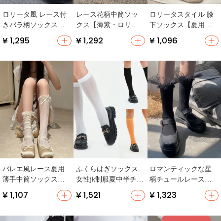
ロリータ風 レース付
レース花柄中筒ソッ
ロリータスタイル 膝
きバラ柄ソックス
クス【薄紫・ロリー
下ソックス【夏用・
【甘い少女向け・パ
タ風・JKスタイル・
レース・リボン付
¥ 1,295
¥ 1,292
¥ 1,096
ールチェーン・リボ
透け感あり】
き・透かしデザイ
ン装飾・透かしデザ
ン】
イン】
バレエ風レース夏用
ふくらはぎソックス
ロマンティックな星
薄手中筒ソックス
女性jk制服夏中半チュ
柄チュールレースコ
【リボンデザイン・
ーブソックス
ットンショートソッ
¥ 1,107
¥ 1,521
¥ 1,323
メリージェーンシュ
クス【可愛いロリー
ーズ対応】
タスタイル・女の子
用】（セットアップ