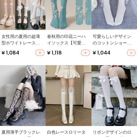
女性用の夏用の超薄
春秋用の印花ニーハ
可愛らしいデザイン
型ホワイトレースソ
イソックス【可愛い
のコットンショート
ックス
アニメデザイン・白
ソックス【夏秋用・
¥ 1,084
¥ 1,118
¥ 1,044
色・白鹅绒素材】
ベーシック】【セッ
トアップ対応】
夏用薄手ブラックレ
白色レースロリータ
リボンデザインのロ