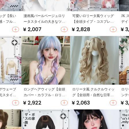
ッグ【長い
漫画風パールベージュロリ
可愛いロリータ風ウィッグ
JK
感・フルヘ
ータスタイルの大きなツイ
【全頭タイプ・コスプレ
デイ
ンテールウィッグ【ローマ
用・長髪】
カー
¥ 2,007
¥ 2,828
¥ 3
カール・千層パイ】
グウェーブ
ロングヘアウィッグ【全頭
ロリータ風 クルクルウィッ
ロリ
元スタイ
カバー・カラフル・ロリー
グ【全頭用・自然な日常使
ンテ
ル・フルヘ
タスタイル・巻き髪】
い・ポニーテール対応】
スタ
¥ 2,922
¥ 2,063
¥ 3
リア