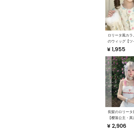
ロリータ風カラ
のウィッグ【ツ
ル・ロングカー
¥ 1,955
用】
長髪のロリータ
【樱落公主・異
ン・高級感】
¥ 2,906