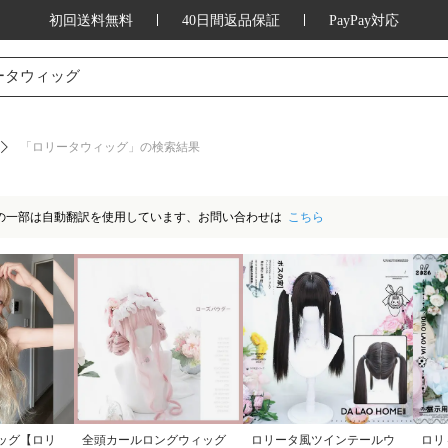
初回送料無料
40日間返品保証
PayPay対応
ッション、家庭用品、キッチン用品、アウ
ータウィッグ
「ロリータウィッグ」の検索結果
の一部は自動翻訳を使用しています、お問い合わせは
こちら
ッグ【ロリ
全頭カールロングウィッグ
ロリータ風ツインテールウ
ロリ