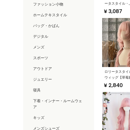
ータスタイル・
ファッション小物
ール・顔周りに
¥ 3,087
ホームテキスタイル
バッグ・かばん
デジタル
メンズ
スポーツ
アウトドア
ロリータスタイ
ウィッグ【草莓
ジュエリー
巻き髪・JK用】
¥ 2,840
寝具
下着・インナー・ルームウェ
ア
キッズ
メンズシューズ