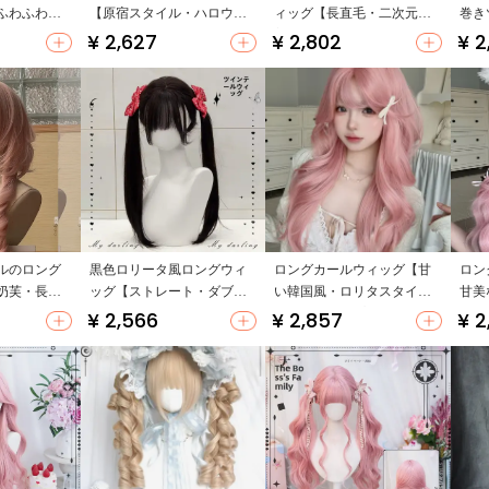
ふわふわカ
【原宿スタイル・ハロウィ
ィッグ【長直毛・二次元・
巻き
ぴったり】
ン・日常使い】
美顔効果】
【人
¥ 2,627
¥ 2,802
¥ 2
ドタ
ルのロング
黒色ロリータ風ロングウィ
ロングカールウィッグ【甘
ロン
奶芙・長い
ッグ【ストレート・ダブル
い韓国風・ロリタスタイ
甘美
テイル・フルヘッドカバ
ル・全頭タイプ】
タイ
¥ 2,566
¥ 2,857
¥ 2
ー】