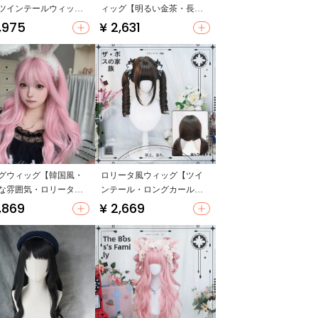
ツインテールウィッグ
ィッグ【明るい金茶・長い
気のピンク・フルヘッ
カール・ボブテイスト】
,975
¥ 2,631
イプ】
グウィッグ【韓国風・
ロリータ風ウィッグ【ツイ
な雰囲気・ロリータス
ンテール・ロングカール・
ル】
コスプレ用】（セットアッ
,869
¥ 2,669
プ対応）