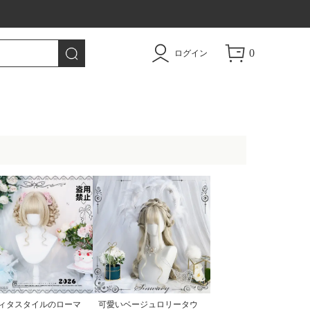
トドア用品|TAO
0
ログイン
ィタスタイルのローマ
可愛いベージュロリータウ