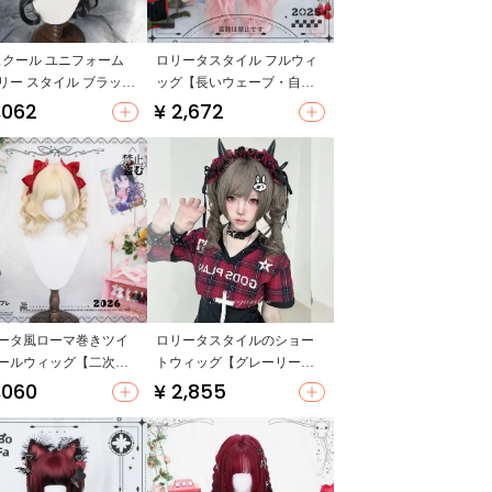
 スクール ユニフォーム
ロリータスタイル フルウィ
リー スタイル ブラック
ッグ【長いウェーブ・自然
リー ウィッグ
な仕上がり】
,062
¥ 2,672
ータ風ローマ巻きツイ
ロリータスタイルのショー
ールウィッグ【二次元
トウィッグ【グレーリー
イル・フルウィッグ・
フ・レトロ・ツインテー
,060
¥ 2,855
ル質感】
ル】