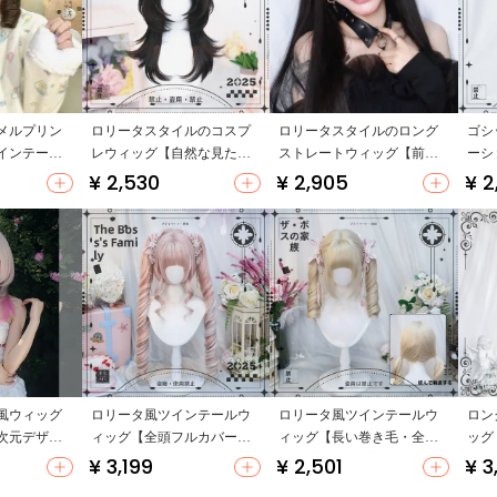
メルプリン
ロリータスタイルのコスプ
ロリータスタイルのロング
ゴシ
インテー
レウィッグ【自然な見た
ストレートウィッグ【前髪
ーシ
ル・ドール
目・中長髪・フルヘッドタ
あり・黒色・日常使用・ゴ
トウ
¥ 2,530
¥ 2,905
¥ 2
イプ】
シック風】
目・
風ウィッグ
ロリータ風ツインテールウ
ロリータ風ツインテールウ
ロン
次元デザイ
ィッグ【全頭フルカバー・
ィッグ【長い巻き毛・全頭
ッグ
コスプレ用・ショートヘ
タイプ・コスプレ用】（セ
風・
¥ 3,199
¥ 2,501
¥ 3
ア】
ットアップ対応）