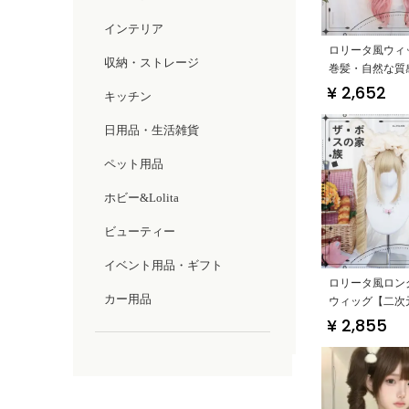
インテリア
ロリータ風ウィ
収納・ストレージ
巻髪・自然な質
ッドカバー】
¥ 2,652
キッチン
日用品・生活雑貨
ペット用品
ホビー&Lolita
ビューティー
イベント用品・ギフト
ロリータ風ロン
カー用品
ウィッグ【二次
ル・ツインテー
¥ 2,855
ッドタイプ】