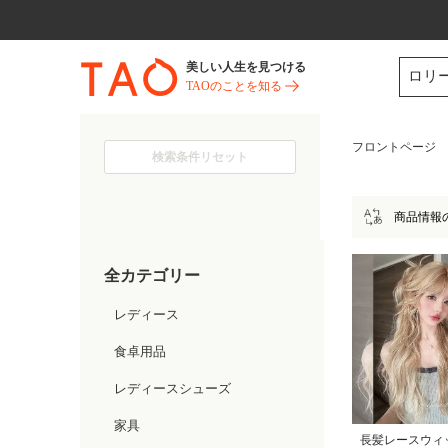
今だけ! 最大65％OFF! |ファ
美しい人生を見つける
ロリ
TAOのことを知る
フロントページ
検索条件リセット
商品情報
全カテゴリー
レディース
食卓用品
レディースシューズ
家具
長髪レースウィ