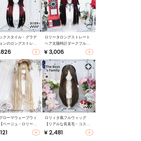
ックスタイル・グラデ
ロリータロングストレート
ョンのロングストレー
ヘア太陽時計ダークフルヘ
ィッグ【自然な見た
ッドギア
,826
¥ 3,006
フルカバー】
グローマウェーブウィ
ロリィタ風フルウィッグ
【ベージュ・ロリータ
【リアルな長直毛・コスプ
ドール感】
レ用・多用途】
,121
¥ 2,481