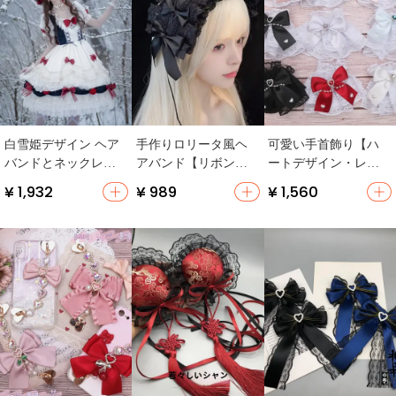
白雪姫デザイン ヘア
手作りロリータ風ヘ
可愛い手首飾り【ハ
バンドとネックレス
アバンド【リボンレ
ートデザイン・レー
のアクセサリー【ロ
ース飾り・ブラッ
スフリル・リボン付
¥ 1,932
¥ 989
¥ 1,560
リータスタイル・多
ク・ゴシックスタイ
き・夏用】
用途】（セットアッ
ル】
プ対応）