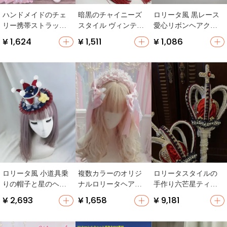
ハンドメイドのチェ
暗黒のチャイニーズ
ロリータ風 黒レース
リー携帯ストラップ
スタイル ヴィンテー
愛心リボンヘアクリ
【リボンデザイン・
ジボルドーの双馬尾
ップ【ツインテール
¥ 1,624
¥ 1,511
¥ 1,086
ラブリー】
ヘアアクセサリー
用・ブローチとして
【ロリータ風・丸い
も使用可】
髪飾り】
ロリータ風 小道具乗
複数カラーのオリジ
ロリータスタイルの
りの帽子と星のヘア
ナルロリータヘアバ
手作り六芒星ティア
クリップ【手作り・
ンド【甘美なレー
ラ【皇后エカテリー
¥ 2,693
¥ 1,658
¥ 9,181
ファンタジー】
ス・リボンデザイ
ナ風】
ン・バレエスタイ
ル】