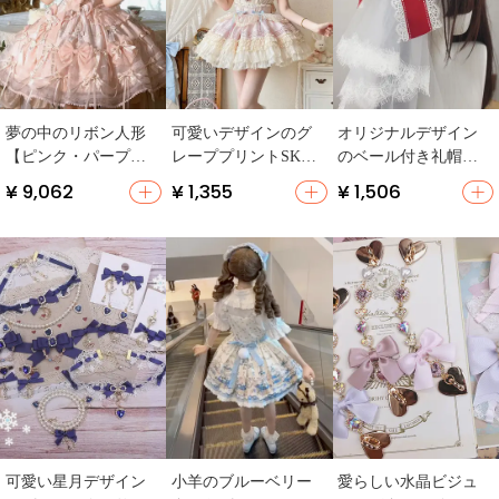
夢の中のリボン人形
可愛いデザインのグ
オリジナルデザイン
【ピンク・パープル
レーププリントSK
のベール付き礼帽
ブラック・古典風】
【ロリィタスタイ
【クリスマス・ロリ
¥ 9,062
¥ 1,355
¥ 1,506
ル・レイヤリング・
ータスタイル・ヘッ
ヘアバンド・ネック
ドドレス・花モチー
レス付き】（セット
フ】
アップ対応）
可愛い星月デザイン
小羊のブルーベリー
愛らしい水晶ビジュ