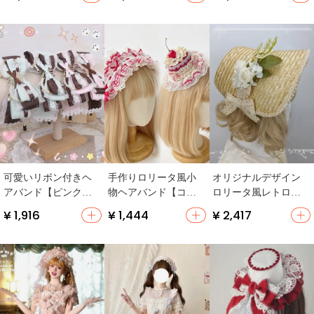
可愛いデザイン】
ル・リボン付き・可
の耳・ロリータ風花
愛いレース装飾】
飾り】
可愛いリボン付きヘ
手作りロリータ風小
オリジナルデザイン
アバンド【ピンク・
物ヘアバンド【コラ
ロリータ風レトロボ
コーヒー・レースデ
ボスタイル・ボンネ
ーネット草帽子【UV
¥ 1,916
¥ 1,444
¥ 2,417
ザイン】
ットタイプ】
カット・和風と洋風
の融合】