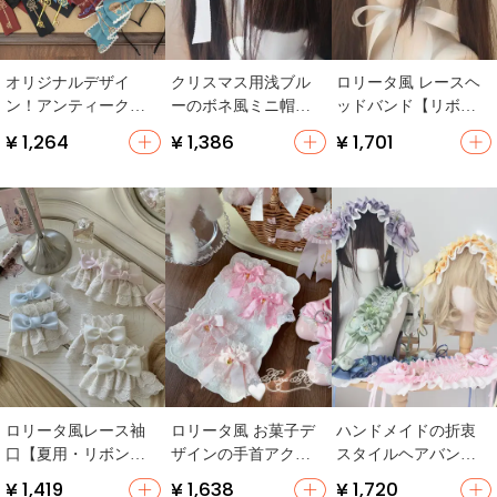
オリジナルデザイ
クリスマス用浅ブル
ロリータ風 レースヘ
ン！アンティークキ
ーのボネ風ミニ帽子
ッドバンド【リボン
ー風ロリィタ小物 ト
とレースリボン付きK
付き・ブルー】
¥ 1,264
¥ 1,386
¥ 1,701
ラッドベレー帽【リ
Cスタイルのヘアアク
ボン付き】
セサリー
ロリータ風レース袖
ロリータ風 お菓子デ
ハンドメイドの折衷
口【夏用・リボン
ザインの手首アクセ
スタイルヘアバンド
付・大きなフリル・
サリー【大花フリ
【脱着可能なウサギ
¥ 1,419
¥ 1,638
¥ 1,720