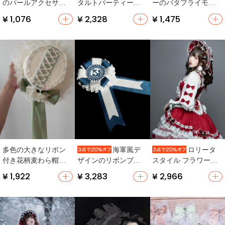
のパールアクセサリ
タルトパーティー用
ーのバタフライモチ
ー【ヘアピン・ピア
小物アクセサリー
ーフスマホチェーン
¥ 1,076
¥ 2,328
¥ 1,475
ス・ネックレス】
【耳飾り・フラッグ
【ロリータスタイ
（セットアップ対
付ヘアバンド・フラ
ル・携帯アクセサリ
応）
ワーキャップ】
ー】
多色の大きなリボン
海軍風デ
ロリータ
付き花柄麦わら帽子
ザインのリボンブロ
スタイル フラワー付
【日除け・ロリータ
ーチ【オリジナル・
きシフォンダウンヘ
¥ 1,922
¥ 3,283
¥ 2,966
風・手作りアクセサ
金魚結び・日常用】
アバンド【クリスマ
リー】
スアクセサリー】