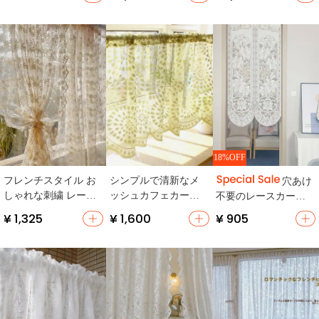
式・短め】
ース・蝶結びデザイ
ン・インテリア用】
ン】
18%OFF
フレンチスタイル お
シンプルで清新なメ
穴あけ
しゃれな刺繍 レース
ッシュカフェカーテ
不要のレースカーテ
カーテン【穴あけ不
ン【ショート・レー
ン【キッチン・寝
¥ 1,325
¥ 1,600
¥ 905
要・半カーテン・マ
ス付き・台所用・小
室・バスルーム用・
ジックテープ設置】
窓用】
プライバシー保護・
半遮光】