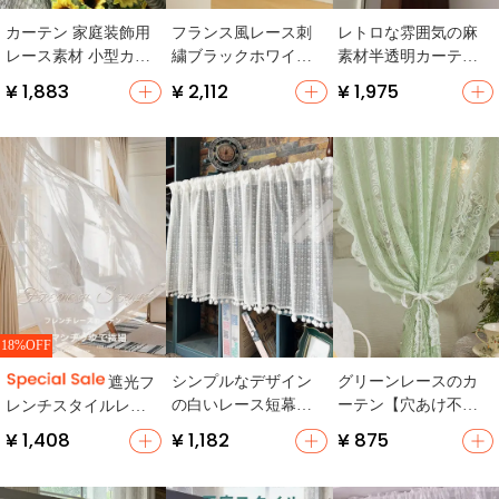
カーテン 家庭装飾用
フランス風レース刺
レトロな雰囲気の麻
レース素材 小型カー
繍ブラックホワイト
素材半透明カーテン
テン 仕切りカーテン
ロマンティックカー
【ブラックレース・
¥ 1,883
¥ 2,112
¥ 1,975
テン【ハーフカーテ
キッチン用】
ン・窓装飾用】
18%OFF
シンプルなデザイン
グリーンレースのカ
遮光フ
の白いレース短幕
ーテン【穴あけ不
レンチスタイルレー
【アメリカンカント
要・フレンチスタイ
スカーテン【プリン
¥ 1,408
¥ 1,182
¥ 875
リー風・キッチン
ル・遮光・バルコニ
セス風・穴あけ不
用・間仕切り用】
ー用】
要・リビング・寝室
用】