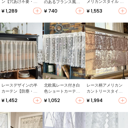
ン【穴あけ不要・寝
メリカンスタイル カ
のあるフランス風レ
室・浴室用・一体
ーテン【穴あけ不
ースカーテン【穴あ
¥ 1,289
¥ 740
¥ 1,553
型】
要・短い半カーテ
け不要・自粘式・寝
ン・シンプルデザイ
室用】
ン】
レースデザインの半
北欧風レース付き白
レース柄アメリカン
カーテン【防塵・穴
色ショートカーテン
カントリースタイル
あけ不要・キッチン
【キッチン用・アメ
の半カーテン【簡約
¥ 1,452
¥ 1,052
¥ 1,994
用】
リカンカントリース
デザイン・キッチ
タイル・間仕切り
ン・バルコニー用】
用】