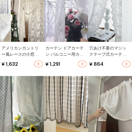
アメリカンカントリ
カーテン ドアカーテ
穴あけ不要のマジッ
ー風レースの小窓カ
ン バルコニー用カー
クテープ式カーテン
ーテン【無地・半分
テン 小鳥 ベージュ色
【フレンチスタイ
¥ 1,632
¥ 1,291
¥ 864
丈・布製・窓の仕切
漂白レース リビング
ル・白色レース・リ
り用】
ルームの窓分けに最
ビング用・短い仕切
適
り】