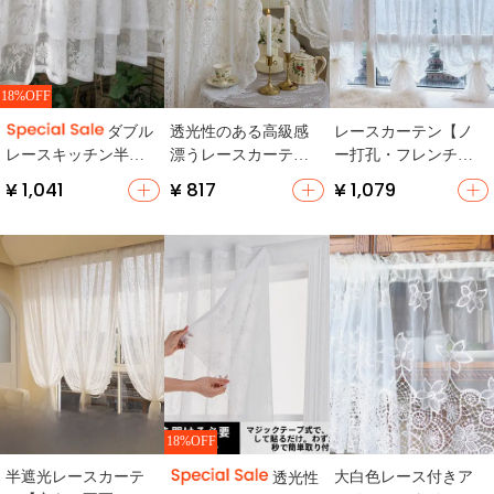
18%OFF
透光性のある高級感
レースカーテン【ノ
ダブル
漂うレースカーテン
ー打孔・フレンチス
レースキッチン半カ
【奶咖色・寝室用・
タイル・インテリア
ーテン【マジックテ
¥ 1,041
¥ 817
¥ 1,079
インテリア】
用・お洒落なデザイ
ープ・穴あけ不要・
ン】
クロースタイル】
18%OFF
半遮光レースカーテ
大白色レース付きア
透光性