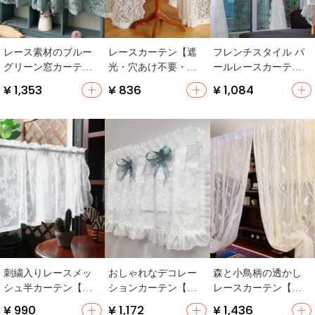
レース素材のブルー
レースカーテン【遮
フレンチスタイル パ
グリーン窓カーテン
光・穴あけ不要・透
ールレースカーテン
【自粘貼・穴あけ不
光性・プライバシー
【窓用・穴あけ不
¥ 1,353
¥ 836
¥ 1,084
要・キッチン用・ハ
保護】
要・小窓対応・寝室
ーフカーテン】
用】
刺繍入りレースメッ
おしゃれなデコレー
森と小鳥柄の透かし
シュ半カーテン【コ
ションカーテン【フ
レースカーテン【防
ーヒー色・吊り下げ
レンチスタイル・レ
虫・スタイルカーテ
¥ 990
¥ 1,172
¥ 1,436