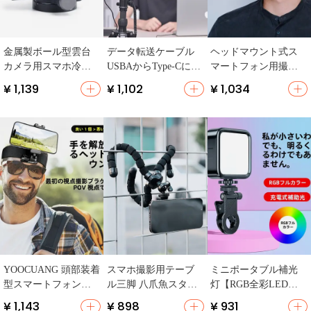
金属製ボール型雲台
データ転送ケーブル
ヘッドマウント式ス
カメラ用スマホ冷靴
USBAからType-Cに対
マートフォン用撮影
照明灯三脚スタンド
応【カメラ＆パソコ
スタンド【一人称視
¥ 1,139
¥ 1,102
¥ 1,034
【簡単脱着・タブレ
ン接続・OTG急速充
点・動画撮影・調理
ット固定可能】
電・5Gbps転送・2A充
用】【短編動画向
電】
け】
YOOCUANG 頭部装着
スマホ撮影用テーブ
ミニポータブル補光
型スマートフォン撮
ル三脚 八爪魚スタン
灯【RGB全彩LED・
影スタビライザー
ド【GoPro対応・ミニ
スマートフォン・一
¥ 1,143
¥ 898
¥ 931