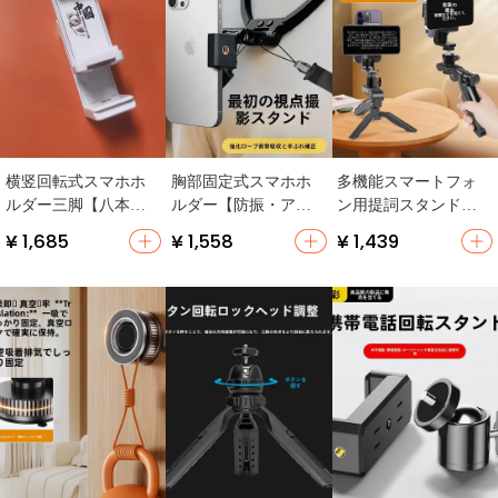
横竖回転式スマホホ
胸部固定式スマホホ
多機能スマートフォ
ルダー三脚【八本
ルダー【防振・アウ
ン用提詞スタンド
足・ユニバーサル冷
トドア・バイク用・V
【デスクトップ・両
¥ 1,685
¥ 1,558
¥ 1,439
靴クリップ・カメラ
log撮影対応・GoPro適
面・ハンドヘルド・
用】
用】
録画対応】