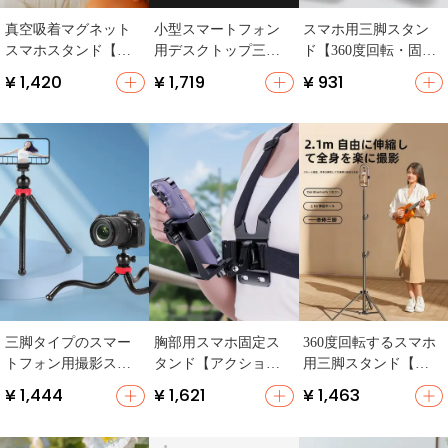
真空吸着マグネット
小型スマートフォン
スマホ用三脚スタン
スマホスタンド【回
用デスクトップ三脚
ド【360度回転・固定
転式・デスク・壁掛
スタンド【手持ち・
可能・デュアルデバ
¥ 1,420
¥ 1,719
¥ 931
け・車用】
ミラーレス・一眼レ
イス対応・クリップ
フ対応・アウトドア
式】
写真用】
三脚タイプのスマー
胸部用スマホ固定ス
360度回転するスマホ
トフォン用撮影スタ
タンド【アクション
用三脚スタンド【軽
ンド【八爪魚デザイ
カメラ用・アウトド
量・持ち運び便利・
¥ 1,444
¥ 1,621
¥ 1,463
ン・手持ち・安定性
ア・釣り・Vlog撮影
防振機能・アウトド
抜群・Vlog撮影対
対応】
ア撮影対応】
応】