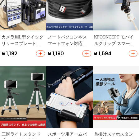
カメラ用L型クイック
ノートパソコンやス
KFCONCEPT モバイ
リリースプレート
マートフォン対応の
ルクリップ スマート
【スマートフォン固
充電ケーブル【デス
フォン用三脚マウン
¥ 1,192
¥ 1,190
¥ 1,594
定スタンド・撮影補
ク用・太型・監視カ
ト【熱靴固定・多機
助・OTGデータ接続
メラ・ドライブレコ
能・手持ち撮影・Vlo
対応】
ーダー用】
g対応】
三脚ライトスタンド
スポーツ用アームバ
首掛けスマホスタン