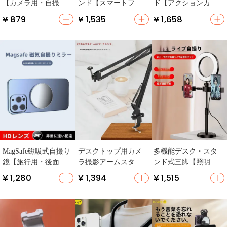
【カメラ用・自撮
ンド【スマートフォ
ド【アクションカメ
り・アウトドア・デ
ンホルダー・回転機
ラ用・釣りやサイク
¥ 879
¥ 1,535
¥ 1,658
スクトップ対応】
能付き・ランニン
リングに最適・胸部
グ・腕に巻けるデザ
固定撮影】
イン】
MagSafe磁吸式自撮り
デスクトップ用カメ
多機能デスク・スタ
鏡【旅行用・後面撮
ラ撮影アームスタン
ンド式三脚【照明付
影対応・高画質・コ
ド【マルチアング
き・撮影用・インフ
¥ 1,280
¥ 1,394
¥ 1,515
ンパクト設計】
ル・定位置固定】
ルエンサー向け・自
撮り対応】（セット
アップ対応）