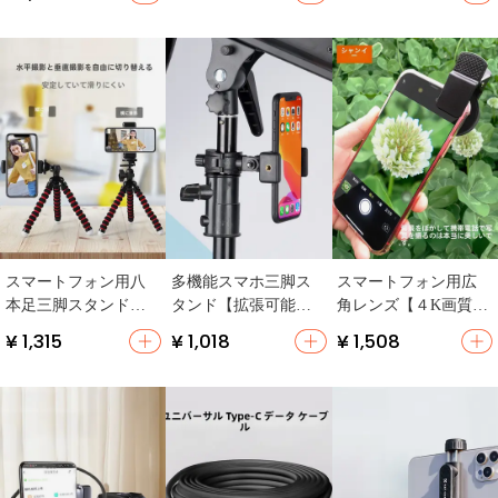
【第一人称視点・運
サイズ・アウトドア
眼レフカメラ用・自
動カメラ用アクセサ
用・携帯便利】
撮りクリップ・ハン
リー】
ドヘルド撮影】
スマートフォン用八
多機能スマホ三脚ス
スマートフォン用広
本足三脚スタンド
タンド【拡張可能・
角レンズ【４K画質・
【デスクトップ固
固定クリップ・アウ
プロフェッショナル
¥ 1,315
¥ 1,018
¥ 1,508
定・カメラ・安定性
トドア対応】（セッ
撮影・Apple/Huawei対
抜群】
トアップ対応）
応・外付けマクロレ
ンズ・宝石撮影用】
（セットアップ対
応）