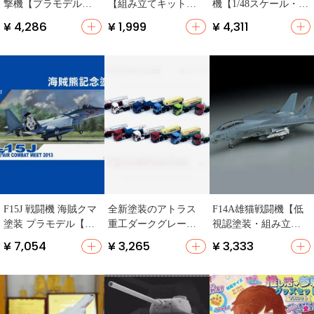
撃機【プラモデル・
【組み立てキット・
機【1/48スケール・プ
組み立てキット・一
小型】
ラモデル】
¥ 4,286
¥ 1,999
¥ 4,311
部塗装必要】
F15J 戦闘機 海賊クマ
全新塗装のアトラス
F14A雄猫戦闘機【低
塗装 プラモデル【組
重工ダークグレーの
視認塗装・組み立て
み立てキット・スケ
ハーフトレーラー
モデル・詳細なディ
¥ 7,054
¥ 3,265
¥ 3,333
ールモデル】
【ミニチュア・Nゲー
テール】
ジ】