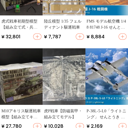
虎式戦車初期型模型
陸丘模型 1/35 フェル
FMS モデル航空機 1/4
【組み立て式・兵士
ディナント駆逐戦車
8 81748 J-16 せんとう
付き】
き
¥ 32,801
¥ 7,787
¥ 8,884
M10アキリス駆逐戦車
虎P戦車【防磁装甲・
P-38L-5-L0「ライトニ
模型【組み立てキッ
組み立てモデル】
ング」 せんとうき モ
ト・迫力のスケール
デル
¥ 27,780
¥ 10,028
¥ 2,169