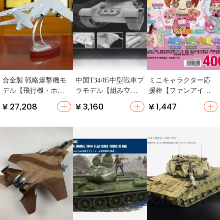
合金製 戦略爆撃機モ
中国T34/85中型戦車プ
ミニキャラクター応
デル【飛行機・ホビ
ラモデル【組み立て
援棒【ファンアイテ
ー】
式・ホビー・ディス
ム・フルカラー・ス
¥ 27,208
¥ 3,160
¥ 1,447
プレイ用】
タウィング】