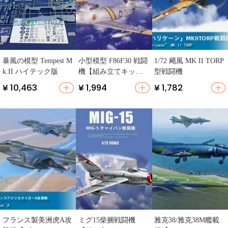
暴風の模型 Tempest M
小型模型 F86F30 戦闘
1/72 飓風 MK II TORP
k.II ハイテック版
機【組み立てキッ
型戦闘機
ト・スケールモデ
¥ 10,463
¥ 1,994
¥ 1,782
ル】
フランス製美洲虎A攻
ミグ15柴捆戦闘機
雅克38/雅克38M艦載