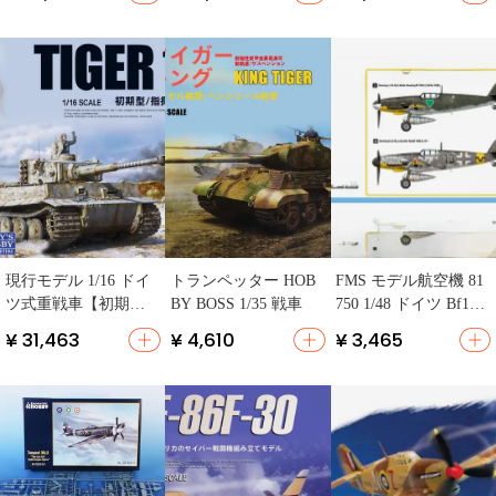
再現】
現行モデル 1/16 ドイ
トランペッター HOB
FMS モデル航空機 81
ツ式重戦車【初期
BY BOSS 1/35 戦車
750 1/48 ドイツ Bf109
型・指揮型】
G-2
¥ 31,463
¥ 4,610
¥ 3,465