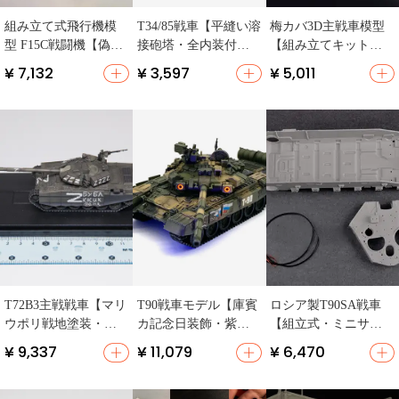
組み立て式飛行機模
T34/85戦車【平縫い溶
梅カバ3D主戦車模型
型 F15C戦闘機【偽装
接砲塔・全内装付
【組み立てキット・
塗装・ミニカー・模
き】
低強度戦闘用・ホビ
¥ 7,132
¥ 3,597
¥ 5,011
型】
ー用】
T72B3主戦戦車【マリ
T90戦車モデル【庫賓
ロシア製T90SA戦車
ウポリ戦地塗装・完
カ記念日装飾・紫外
【組立式・ミニサイ
成品モデル】
線ライト付き】
ズ・ホビー用】
¥ 9,337
¥ 11,079
¥ 6,470