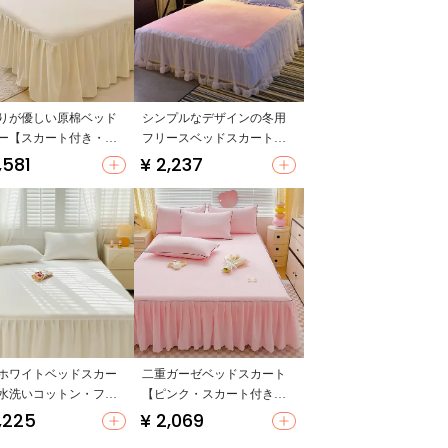
りが優しい原棉ベッド
シンプルなデザインの冬用
ー【スカート付き・フ
フリースベッドスカート
リー用・マルチシーズ
【レース付き・防塵カバ
,581
¥ 2,237
（セットアップ対応）
ー】
ホワイトベッドスカー
二重ガーゼベッドスカート
水洗いコットン・フリ
【ピンク・スカート付き・
き・シーズン用】（セ
女の子向け】
,225
¥ 2,069
アップ対応）