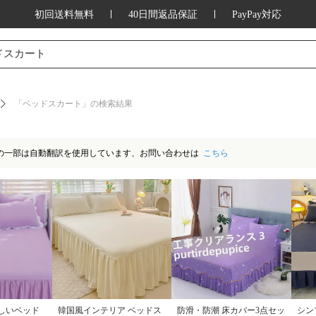
初回送料無料
40日間返品保証
PayPay対応
ッション、家庭用品、キッチン用品、アウ
ドスカート
「ベッドスカート」の検索結果
の一部は自動翻訳を使用しています、お問い合わせは
こちら
しいベッド
韓国風インテリア ベッドス
防滑・防潮 床カバー3点セッ
シン