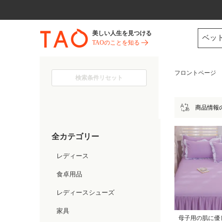
今だけ! 最大65％OFF! |ファ
美しい人生を見つける
ベッ
TAOのことを知る
フロントページ
検索条件リセット
商品情報
全カテゴリー
レディース
食卓用品
レディースシューズ
家具
母子用の肌に優