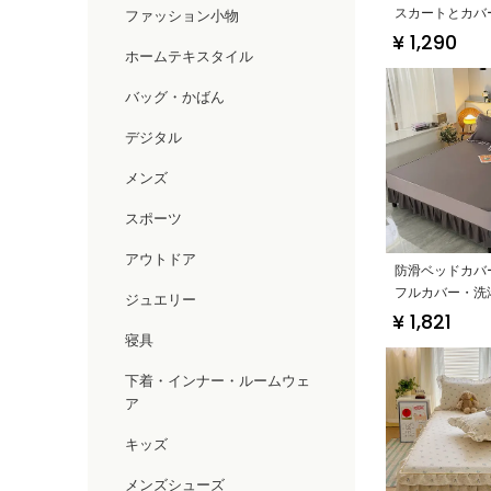
スカートとカバ
ファッション小物
様・マットレス
¥ 1,290
ホームテキスタイル
点セット対応】
バッグ・かばん
デジタル
メンズ
スポーツ
アウトドア
防滑ベッドカバ
フルカバー・洗
ジュエリー
季用】
¥ 1,821
寝具
下着・インナー・ルームウェ
ア
キッズ
メンズシューズ