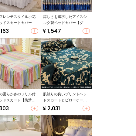
フレンチスタイル小花
涼しさを追求したアイスシ
ッドスカートカバー
ルク製ベッドカバー【ダブ
塵・滑り止め付き】
ル対応・一体型・エアコン
,163
¥ 1,547
ットアップ対応）
使用に最適】
の柔らかさのフリル付
肌触りの良いプリントベッ
ッドスカート【防滑・
ドスカートとピローケース
・クッションカバー付
【快適で柔らかい・四季
,803
¥ 2,031
（セットアップ対応）
用・二枚入り】（セットア
ップ対応）