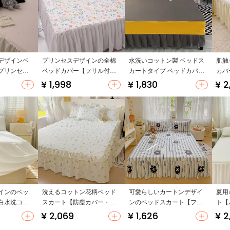
デザインベ
プリンセスデザインの全棉
水洗いコットン製 ベッドス
肌触
プリンセス
ベッドカバー【フリル付
カートタイプ ベッドカバー
カバ
ル/シングル
き・防滑タイプ】（セット
【防塵保護・滑り止め】
ァミ
¥ 1,998
¥ 1,830
¥ 2
ス保護】
アップ対応）
（セットアップ対応）
ン】
対応）
インのベッ
洗えるコットン花柄ベッド
可愛らしいカートンデザイ
夏用
白水洗コッ
スカート【防塵カバー・ス
ンのベッドスカート【フリ
ト【
付き】
カート付き・非全棉・ベッ
ル付き・単品・学生寮用】
ル付
¥ 2,069
¥ 1,626
¥ 2
ドカバー用】
（セットアップ対応）
ット