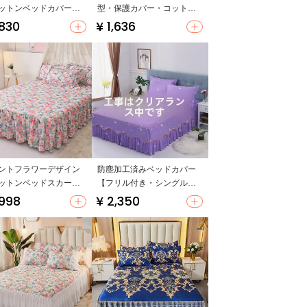
ットンベッドカバー
型・保護カバー・コットン
ルー・花柄・防滑・防
混】
,830
¥ 1,636
ントフラワーデザイン
防塵加工済みベッドカバー
ットンベッドスカート
【フリル付き・シングルタ
塵・滑り止め対応】
イプ・ベッドスカートデザ
,998
¥ 2,350
ットアップ対応）
イン】（セットアップ対
応）