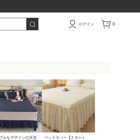
トドア用品|TAO
0
ログイン
プルなデザインの水洗
ベッドカバー【スカート