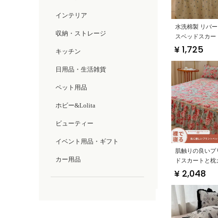
インテリア
水洗棉製 リバ
収納・ストレージ
スベッドスカー
ルカバー・ダブ
¥ 1,725
キッチン
応】（セットア
日用品・生活雑貨
ペット用品
ホビー&Lolita
ビューティー
イベント用品・ギフト
肌触りの良いプ
カー用品
ドスカートと枕
レッシュフラワ
¥ 2,048
付き・一人用・
かさ】（セット
応）