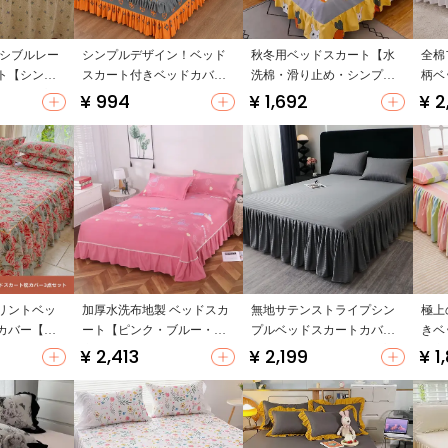
ーシブルレー
シンプルデザイン！ベッド
秋冬用ベッドスカート【水
全棉
ト【シング
スカート付きベッドカバー
洗棉・滑り止め・シンプル
柄ベ
ルサイズ対
【白鹅绒・一人用・二人
デザイン】
【防
¥ 994
¥ 1,692
¥ 2
ップ対応）
用】
（セ
リントベッ
加厚水洗布地製 ベッドスカ
無地サテンストライプシン
極上
カバー【フ
ート【ピンク・ブルー・防
プルベッドスカートカバー
きベ
ー・レース
塵カバー・親肌素材】
【ダブルベッド用・四季対
防塵
¥ 2,413
¥ 2,199
¥ 1
極上の柔ら
応】（セットアップ対応）
き】
アップ対