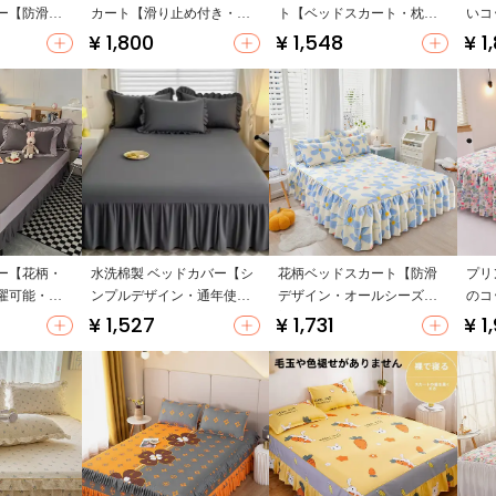
ー【防滑仕
カート【滑り止め付き・通
ト【ベッドスカート・枕カ
いコ
保護用・三
年使用可・綿素材】（セッ
バー・マットレスカバー】
【ブ
¥ 1,800
¥ 1,548
¥ 1
トアップ対応）
塵】
ー【花柄・
水洗棉製 ベッドカバー【シ
花柄ベッドスカート【防滑
プリ
濯可能・四
ンプルデザイン・通年使用
デザイン・オールシーズン
のコ
可能・プリンセススタイ
対応・フリル付き】（セッ
【防
¥ 1,527
¥ 1,731
¥ 1
ル】（セットアップ対応）
トアップ対応）
（セ