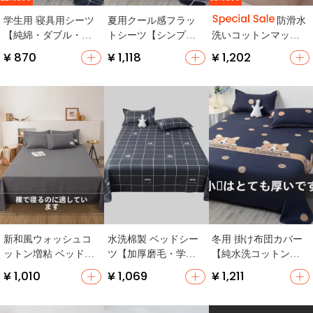
学生用 寝具用シーツ
夏用クール感フラッ
防滑水
【純綿・ダブル・オ
トシーツ【シンプル
洗いコットンマット
ールシーズン対応】
チェック・学生寮
レスカバー【全包タ
¥ 870
¥ 1,118
¥ 1,202
用・単品】
イプ・防塵保護】
新和風ウォッシュコ
水洗棉製 ベッドシー
冬用 掛け布団カバー
ットン増粘 ベッドシ
ツ【加厚磨毛・学生
【純水洗コットン・
ーツ
寮用・シングル・ダ
シングル対応・学生
¥ 1,010
¥ 1,069
¥ 1,211
ブル対応】（セット
向け】
アップ対応）