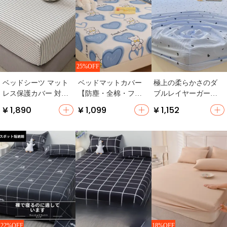
25%OFF
ベッドシーツ マット
ベッドマットカバー
極上の柔らかさのダ
レス保護カバー 対応
【防塵・全棉・フィ
ブルレイヤーガーゼ
シモンズ 単色ウォッ
ットタイプ】
洗えるコットンベッ
¥ 1,890
¥ 1,099
¥ 1,152
シャブルコットン 防
ドカバー【防滑・マ
塵カバー
ットレス保護用】
22%OFF
18%OFF