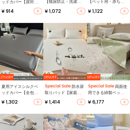
【猫尿防止・洗濯機
【ペット用・赤ちゃ
ッドカバー【尿対
対応・ペット用・毛
ん用・洗濯機対応】
策・毛が付きにく
¥ 914
¥ 1,072
¥ 1,122
が付かない】
（セットアップ対
い・大床用・汚れ防
応）
止・ホコリ対策・高
齢者用】
25%OFF
18%OFF
18%OFF
夏用アイスシルクベ
防水尿
両面使
ッドカバー【全包・
取りパッド【家庭
用できる綿製ベッド
キッズ用・マットレ
用・寝室・一人用】
カバー【厚手・通年
¥ 1,302
¥ 1,414
¥ 6,177
ス保護】（セットア
（セットアップ対
用・榻榻米マットレ
ップ対応）
応）
スカバー】（セット
アップ対応）