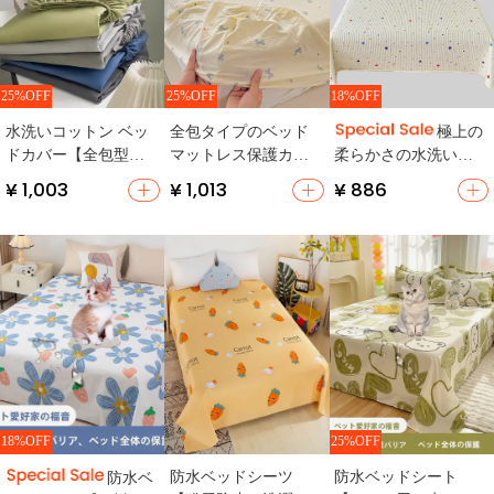
25%OFF
25%OFF
18%OFF
水洗いコットン ベッ
全包タイプのベッド
極上の
ドカバー【全包型・
マットレス保護カバ
柔らかさの水洗いコ
防塵・滑り止め付
ー【学生寮・子供
ットンベッドカバー
¥ 1,003
¥ 1,013
¥ 886
き】
用】（セットアップ
【四季対応・厚手・
対応）
一人用・畳用】（セ
ットアップ対応）
18%OFF
25%OFF
防水ベッドシーツ
防水ベッドシート
防水ベ