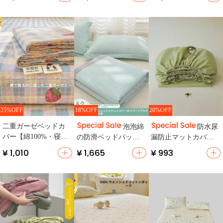
（セットアップ対
人用】
手・防ダニ・高めダ
応）
ブルサイズ・滑り止
め付き・純綿】
25%OFF
18%OFF
20%OFF
二重ガーゼベッドカ
泡泡綿
防水尿
バー【綿100%・寝具
の防滑ベッドパッド
漏防止マットカバー
保護用・シングルサ
【季節問わず対応・
【四季対応・防塵・
¥ 1,010
¥ 1,665
¥ 993
イズ】（セットアッ
カートゥーンデザイ
すのこベッド用】
プ対応）
ン】（セットアップ
対応）