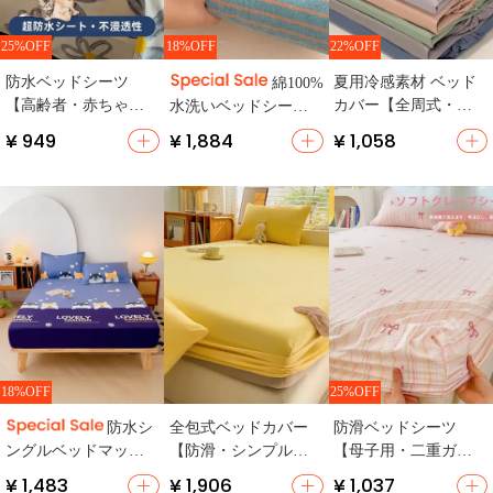
25%OFF
18%OFF
22%OFF
シーツセット人気
防水ベッドシーツ
夏用冷感素材 ベッド
綿100%
NO.1
【高齢者・赤ちゃん
カバー【全周式・シ
水洗いベッドシーツ
用尿対策・ペット
ンプルデザイン・ベ
【全カバー・ストラ
¥ 949
¥ 1,884
¥ 1,058
用・洗濯機対応・1枚
ッドマット保護用】
イプ・防滑】（セッ
セット】
（セットアップ対
トアップ対応）
応）
18%OFF
25%OFF
全包式ベッドカバー
防滑ベッドシーツ
防水シ
【防滑・シンプルデ
【母子用・二重ガー
ングルベッドマット
ザイン・家庭用】
ゼ・全周タイプ・一
カバー3点セット【厚
¥ 1,483
¥ 1,906
¥ 1,037