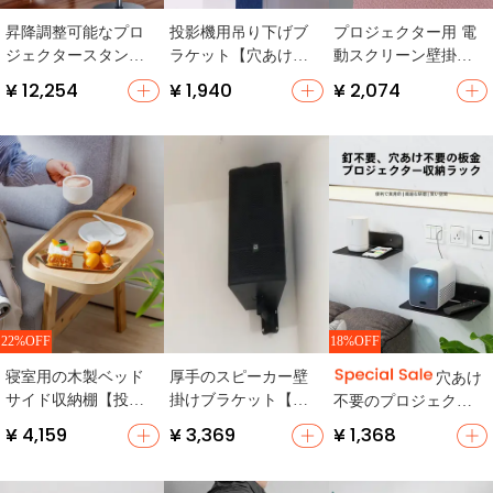
昇降調整可能なプロ
投影機用吊り下げブ
プロジェクター用 電
ジェクタースタンド
ラケット【穴あけ不
動スクリーン壁掛け
【アルミ合金製・ベ
要・家庭用・壁掛け
用L型ブラケット【調
¥ 12,254
¥ 1,940
¥ 2,074
ッドサイド収納・壁
対応・調整可能】
整可能・プロジェク
掛け対応】
ターアクセサリー】
22%OFF
18%OFF
寝室用の木製ベッド
厚手のスピーカー壁
穴あけ
サイド収納棚【投影
掛けブラケット【プ
不要のプロジェクタ
機対応・穴あけ不
ロ用・投影機対応・K
ー用壁掛け棚【ベッ
¥ 4,159
¥ 3,369
¥ 1,368
要・創造的なデザイ
TV用】
ドサイド・空中設
ン】
置・ルーター対応】