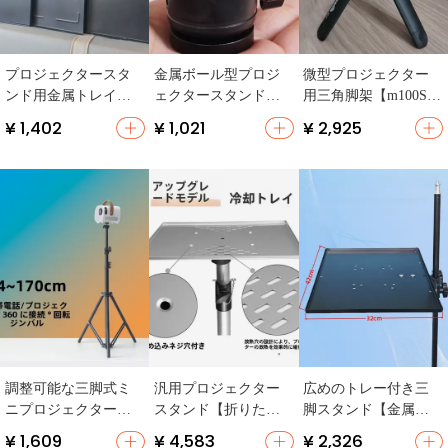
プロジェクタースタ
金属ボール型プロジ
微型プロジェクター
ンド用金属トレイ
ェクタースタンド【3
用三角脚架【m100S対
【汎用接続部品・ス
60度調整可能・1/4イ
応・原装配件】
¥ 1,402
¥ 1,021
¥ 2,925
ピーカースタンド対
ンチ標準ネジ対応】
応】
調整可能な三脚式ミ
汎用プロジェクター
広めのトレー付き三
ニプロジェクタース
スタンド【折りたた
脚スタンド【金属
タンド【雲台付き・
み・移動式・トレイ
製・ノートパソコ
¥ 1,609
¥ 4,583
¥ 2,326