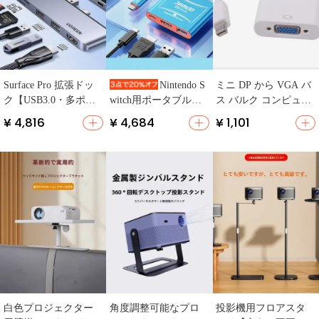
Surface Pro 拡張ドッ
ミニ DP から VGA バ
Nintendo S
ク【USB3.0・多ポー
ス バルク コンピュー
witch用ポータブルド
ト・Mini DisplayPort
タ接続
ック【HDMI変換アダ
¥ 4,816
¥ 4,684
¥ 1,101
からHDMI変換アダプ
プター・テレビ・プ
ター】
ロジェクター接続対
応・充電機能付き】
白色プロジェクター
角度調整可能なプロ
投影機用フロアスタ