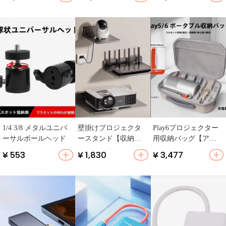
床用】
付き】
ン・プロジェクター
用】
1/4 3/8 メタルユニバ
壁掛けプロジェクタ
Play6プロジェクター
ーサルボールヘッド
ースタンド【収納ト
用収納バッグ【アク
レイ付き・ルーター
セサリー収納可能・
¥ 553
¥ 1,830
¥ 3,477
用】
持ち運び用】