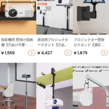
投影機用 壁掛け収納
床頭用プロジェクタ
プロジェクター壁掛
棚【穴あけ不要・寝
ースタンド【穴あけ
けスタンド【適応機
室用・家庭用】
不要・壁寄せ・デス
種：先科・轟天炮・
¥ 1,559
¥ 4,427
¥ 1,879
ク兼用】
エプソン・ベンキュ
ー・堅果・当贝・厚
型トレイ】