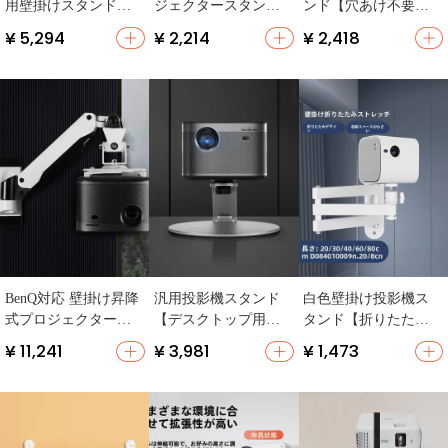
用壁掛けスタンド
ジェクタースタンド
ンド【穴あけ不要・
【穴あけ不要・寝室
【穴あけ不要・家庭
伸縮式・汎用タイ
¥ 5,294
¥ 2,214
¥ 2,418
用・天井投影対応】
用・デスクトップ・
プ・床置き・ソファ
床置き】
横用】
BenQ対応 壁掛け昇降
汎用投影機スタンド
白色壁掛け投影機ス
式プロジェクタース
【デスクトップ用・
タンド【折りたたみ
タンド【気動式・吊
家庭用・多方向調整
式・ベッドサイド対
¥ 11,241
¥ 3,981
¥ 1,473
り下げアーム】
可能・ベッドサイド
応・伸縮可能】
対応】