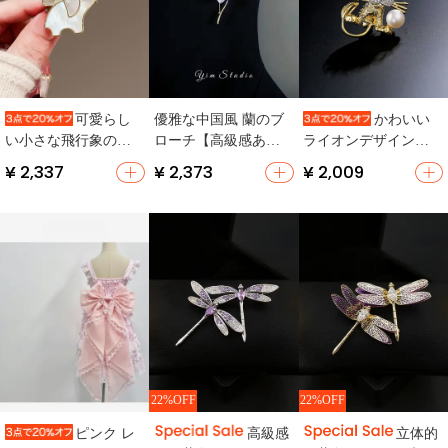
優雅な中国風 蘭のブ
可愛らし
かわいい
ローチ【高級感ある
い小さな飛行象の貝
ライオンデザインブ
デザイン・女性用】
母製パールブローチ
ローチ【お洒落・ジ
¥ 2,337
¥ 2,373
¥ 2,009
【高級感あるデザイ
ャケット・カーディ
ン・コートアクセサ
ガンにぴったり】
リー対応】
22%OFF
22%OFF
ピンク レ
高級感
立体的