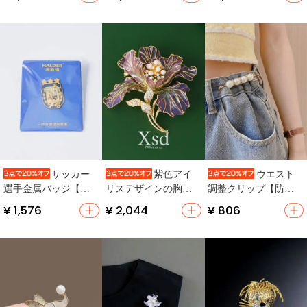
セサリー】
ーチ【フランス風・
ト・セーター用・洗
ユニークなデザイ
練された装飾】
ン・プレゼントに最
適】
サッカー
紫色アイ
ウエスト
選手金属バッジ【メ
リスデザインの胸元
調整クリップ【防止
ッシ・ムバッペ・記
ブローチ【エナメル
脱落・衣服固定用・
¥ 1,576
¥ 2,044
¥ 806
念品】
仕上げ・高級感・カ
女性用】
ジュアル＆フォーマ
ル兼用】