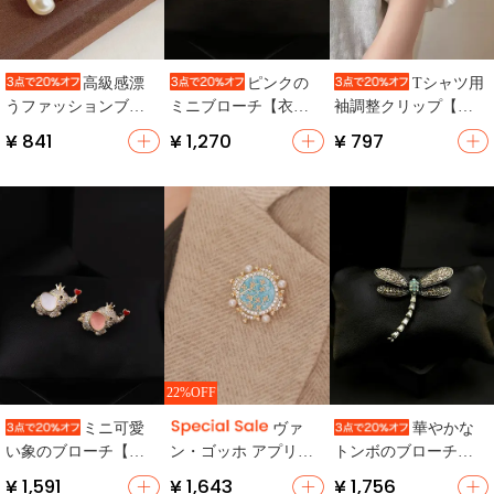
高級感漂
ピンクの
Tシャツ用
うファッションブロ
ミニブローチ【衣服
袖調整クリップ【滑
ーチ【マグネット
の襟固定用・ポイン
り止め・マグネット
¥ 841
¥ 1,270
¥ 797
式・襟元用・防止ク
ト装飾】
留め具・ウエスト調
リップ】（セットア
節可能】
ップ対応）
22%OFF
ミニ可愛
ヴァ
華やかな
い象のブローチ【カ
ン・ゴッホ アプリコ
トンボのブローチ
ジュアル・衣類アク
ットブロッサム ブロ
【男女兼用・コー
¥ 1,591
¥ 1,643
¥ 1,756