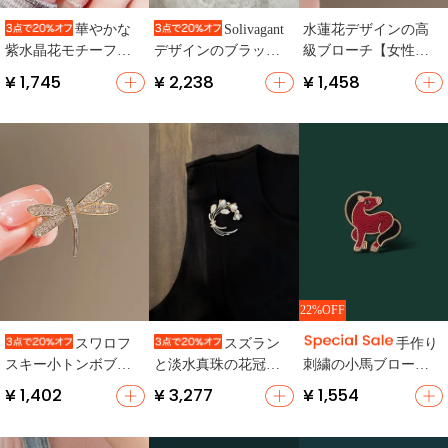
水蓮花デザインの高
華やかな
Solivagant
級ブローチ【女性
紫水晶花モチーフの
デザインのブラック
用・服飾アクセサリ
磁気ブローチ【高級
ビンテージ風ローズ
¥ 1,745
¥ 2,238
¥ 1,458
ー】
感あるデザイン・無
布製ブローチ
痕仕様・スタイリッ
シュ】
22%OFF
スワロフ
スズラン
手作り
スキー小トンボブロ
と淡水真珠の花冠ブ
刺繍の小馬ブローチ
ーチ【可愛いデザイ
ローチ【エレガント
【高級感あるデザイ
¥ 1,402
¥ 3,277
¥ 1,554
ン・高級感・胸元ア
な植物系デザイン・
ン・気品あるアクセ
クセサリー】
誕生日ギフトに最
サリー】
適】