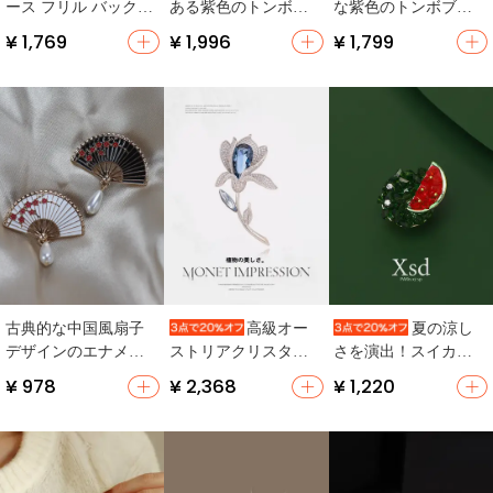
ース フリル バックリ
ある紫色のトンボブ
な紫色のトンボブロ
ボン付きオーガンジ
ローチ【エレガン
ーチ【スーツ襟・カ
¥ 1,769
¥ 1,996
¥ 1,799
ー ロリィタスタイル
ト・昆虫デザイン・
ーディガン・ドレス
大型アクセサリー
ウエアアクセサリ
用飾り】
ー】
古典的な中国風扇子
高級オー
夏の涼し
デザインのエナメル
ストリアクリスタル
さを演出！スイカモ
ブローチ【淡水パー
使用 青いユリのブロ
チーフの高級ブロー
¥ 978
¥ 2,368
¥ 1,220
ル・流れる房付き・
ーチ【女性用 ジャケ
チ【エレガント・洗
ハイフンスタイル・
ットやスーツに最
練されたデザイン】
胸花用】
適・母の日ギフト】