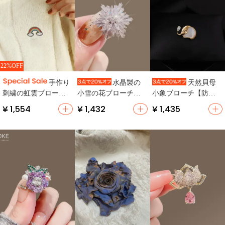
22%OFF
手作り
水晶製の
天然貝母
刺繍の虹雲ブローチ
小雪の花ブローチ
小象ブローチ【防止
【デザイン性のある
【エレガントなデザ
光漏れ・デザインア
¥ 1,554
¥ 1,432
¥ 1,435
小型・バッグや帽子
イン・カジュアル装
クセサリー・女性
に最適】
飾】
用】