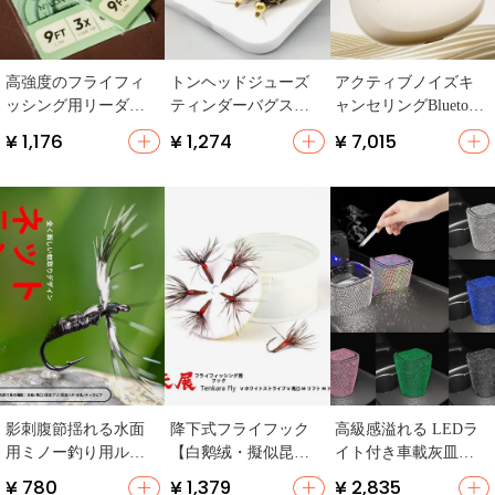
高強度のフライフィ
トンヘッドジューズ
アクティブノイズキ
ッシング用リーダー
ティンダーバグスタ
ャンセリングBluetooth
ライン【変径タイ
イルフライフック
イヤホン【ワイヤレ
¥ 1,176
¥ 1,274
¥ 7,015
プ・二点七メート
【バス・トラウト
ス・高音質・インイ
ル】
用・ルアー】
ヤー型・スポーツ・
ゲーム対応】
影刺腹節揺れる水面
降下式フライフック
高級感溢れる LEDラ
用ミノー釣り用ルア
【白鹅绒・擬似昆虫
イト付き車載灰皿
ー【微物・フィッシ
デザイン】
【防飛灰・クリスタ
¥ 780
¥ 1,379
¥ 2,835