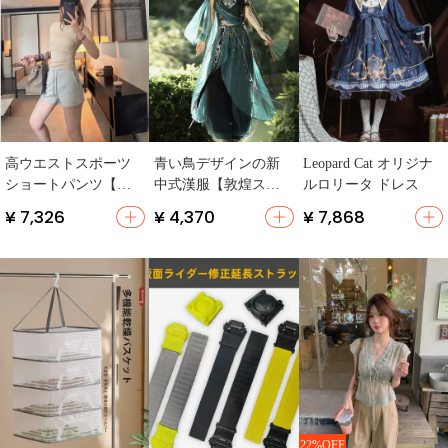
高ウエストスポーツ
青い鳥デザインの新
Leopard Cat オリジナ
ショートパンツ【グ
中式漢服【敦煌スタ
ルロリータ ドレス
レー・体型カバー・
イル・異国情緒あふ
¥ 7,326
¥ 4,370
¥ 7,868
ジムやストリートに
れる民族風】
最適】
22%OFF