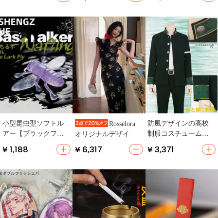
ング用】
ル装飾・多機能】
小型昆虫型ソフトル
防風デザインの高校
Rosselora
アー【ブラックフィ
制服コスチューム
オリジナルデザイン
ッシュ釣り用・無
【刺繍入り・少年
黒い花柄キャミソー
¥ 1,188
¥ 6,317
¥ 3,371
鉛・極上の柔らか
用・スタイルアップ
ルワンピース【フリ
さ】
効果】
ル付き・フレアスリ
ーブ】