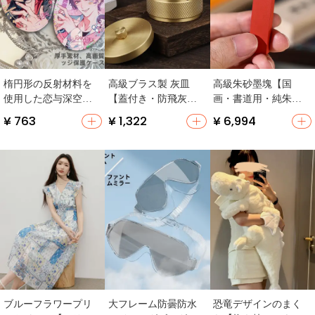
楕円形の反射材料を
高級ブラス製 灰皿
高級朱砂墨塊【国
使用した恋与深空テ
【蓋付き・防飛灰・
画・書道用・純朱
ーマのバッジ
リビングやオフィス
砂・コレクション対
¥ 763
¥ 1,322
¥ 6,994
に最適】
応】（セットアップ
対応）
ブルーフラワープリ
大フレーム防曇防水
恐竜デザインのまく