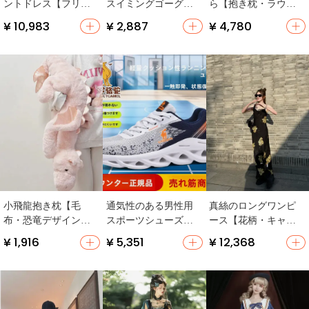
ントドレス【フリル
スイミングゴーグル
ら【抱き枕・ラウン
付き・Vネック・チュ
【男女兼用・快適な
ド型・グリーン】
¥ 10,983
¥ 2,887
¥ 4,780
ニックスタイル・シ
つけ心地・シンプル
ョートスリーブ】
デザイン】
（セットアップ対
応）
小飛龍抱き枕【毛
通気性のある男性用
真絲のロングワンピ
布・恐竜デザイン・
スポーツシューズ
ース【花柄・キャミ
女の子向け・誕生日
【軽量・ランニン
ソール・エレガン
¥ 1,916
¥ 5,351
¥ 12,368
プレゼント】
グ・フライニット・
ト】
カジュアル・旅行
用】