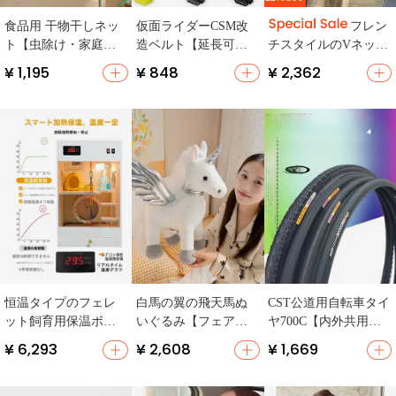
食品用 干物干しネッ
仮面ライダーCSM改
フレン
ト【虫除け・家庭
造ベルト【延長可
チスタイルのVネック
用・ベランダ用・乾
能・カブト・極狐・
デザインドットレー
¥ 1,195
¥ 848
¥ 2,362
燥ラック】
飛電ビルド対応】
ス付きシフォンブラ
ウス【小袖】
恒温タイプのフェレ
白馬の翼の飛天馬ぬ
CST公道用自転車タイ
ット飼育用保温ボッ
いぐるみ【フェアリ
ヤ700C【内外共用・
クス【暖房付き・飛
ーユニコーン・婚礼
幅23-40mm対応】
¥ 6,293
¥ 2,608
¥ 1,669
び跳ねる動物用】
装飾用】