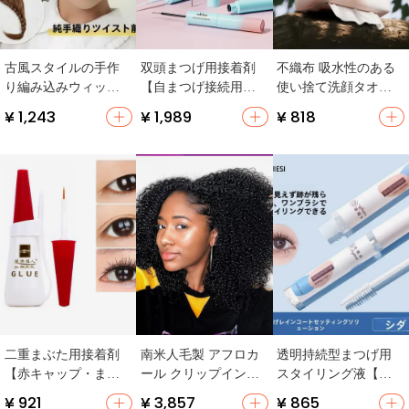
古風スタイルの手作
双頭まつげ用接着剤
不織布 吸水性のある
り編み込みウィッグ
【自まつげ接続用・
使い捨て洗顔タオル
【美しい魚骨編み・
リムーバー付き】
【壁掛け対応・洗面
¥ 1,243
¥ 1,989
¥ 818
前髪付き・自然な仕
器用】
上がり】
二重まぶた用接着剤
南米人毛製 アフロカ
透明持続型まつげ用
【赤キャップ・まつ
ール クリップインエ
スタイリング液【防
げ用・メイクツー
クステ【極上の柔ら
水・漫画風】
¥ 921
¥ 3,857
¥ 865