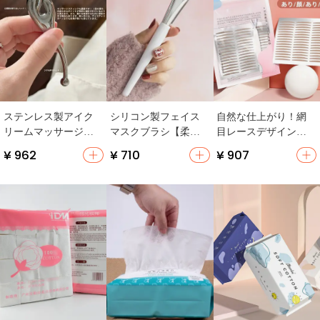
ステンレス製アイク
シリコン製フェイス
自然な仕上がり！網
リームマッサージ棒
マスクブラシ【柔ら
目レースデザインの
【フェイス・アイマ
かい毛・白泥用・美
二重まぶたテープ
¥ 962
¥ 710
¥ 907
ッサージ器具・美容
容院やスパ向け】
【肌色・一重まぶ
用】
た・腫れまぶた用】