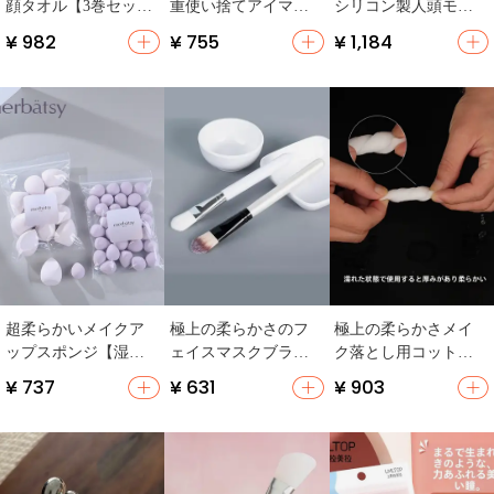
顔タオル【3巻セッ
重使い捨てアイマス
シリコン製人頭モデ
ト・赤ちゃん用・や
ク【厚手・コットン
ル【交換可能な眉・
¥ 982
¥ 755
¥ 1,184
わらかい】
製・黒クマ対策・保
唇付き】
湿】
超柔らかいメイクア
極上の柔らかさのフ
極上の柔らかさメイ
ップスポンジ【湿
ェイスマスクブラシ
ク落とし用コットン
式・乾式両用・お得
【泥マスク用・美容
【使い捨て・美容
¥ 737
¥ 631
¥ 903
パック】
院向け】
用・厚手】（セット
アップ対応）