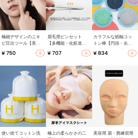
極細デザインのニキ
眉毛用ピンセット
カラフルな紙軸コッ
ビ圧出ツール【美容
【多機能・化粧道
トン棒【円頭・尖
院向け・閉じた毛穴
具・脱毛用・まつ毛
頭・美容用・耳掃除
¥ 750
¥ 707
¥ 834
用】（セットアップ
用】
用】（セットアップ
対応）
対応）
使い捨てコットン洗
極上の柔らかさの二
美容用 眉・唇練習用