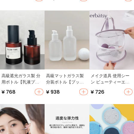
ル】
かさ・ボリューム
感】
高級遮光ガラス製 分
高級マットガラス製
メイク道具 使用シー
用ボトル【乳液プッ
分装ボトル【プッシ
ン ビューティーエッ
シュ式・高級感ある
ュ式・美容院用・乳
グ メイクブラシ 洗浄
¥ 768
¥ 938
¥ 726
デザイン】
液スプレー】
ツール ミニ乾燥ラッ
ク