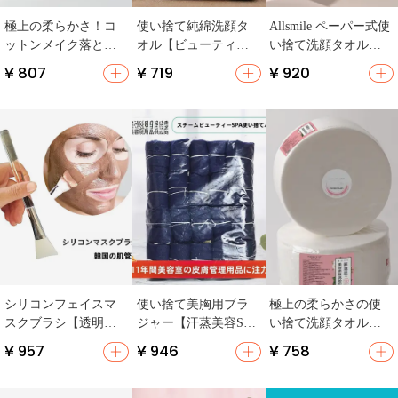
極上の柔らかさ！コ
使い捨て純綿洗顔タ
Allsmile ペーパー式使
ットンメイク落とし
オル【ビューティー
い捨て洗顔タオル
パッド【美容院用・
サロン用・赤ちゃん
【厚手・男女兼用・
¥ 807
¥ 719
¥ 920
無毛・化粧用】（セ
用・ロールタイプ】
美容院用】
ットアップ対応）
シリコンフェイスマ
使い捨て美胸用ブラ
極上の柔らかさの使
スクブラシ【透明ア
ジャー【汗蒸美容SPA
い捨て洗顔タオル
クリルハンドル・ソ
用・快適フィット】
【全植物由来・大
¥ 957
¥ 946
¥ 758
フトヘッド・DIY美容
判・美容院用】
ツール】