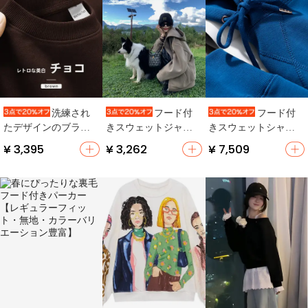
洗練され
フード付
フード付
たデザインのブラウ
きスウェットジャケ
きスウェットシャツ
ンラウンドネックス
ット【レディース・
【宝石ブルー・極上
¥ 3,395
¥ 3,262
¥ 7,509
ウェットシャツ【フ
厚手・春秋用・カジ
の柔らかさ・ユニセ
ィット・コットン・
ュアルスタイル】
ックス・カジュア
レトロスタイル】
ル】