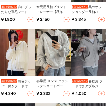
女児用長袖プリント
春にぴっ
黒のオフ
トレーナー【秋冬
たりな裏毛フード付
ショルダー長袖パー
用・おしゃれデザイ
きパーカー【レギュ
カー【ゆったりフィ
¥ 1,800
¥ 3,150
¥ 3,345
ン】（セットアップ
ラーフィット・無
ット・カジュアルデ
対応）
地・カラーバリエー
ザイン】
ション豊富】
春季用 メンズ クラシ
白色ジッ
春秋用 フ
ックショートパーカ
パー付きフード付き
ード付きダブルジッ
ー【ゆったりとした
カーディガン【春秋
パーショートカーデ
¥ 4,340
¥ 3,332
¥ 4,050
デザイン・スタンド
用・ゆったりシルエ
ィガン【ゆったりサ
カラー】
ット・長袖】
イズ】