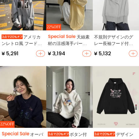
22%OFF
不規則デザインのグ
アメリカ
天絲素
レー長袖フード付き
ンレトロ風 フード付
材の涼感薄手パーカ
パーカー【秋春用・
きプリントパーカー
ー【無地・ゆったり
¥ 5,291
¥ 3,194
¥ 5,132
フィット・厚手】
【ユニセックス・ゆ
サイズ・フード付
ったりデザイン・カ
き・ジッパーデザイ
ジュアル】
ン・UVカット対応】
22%OFF
オーバ
ボタン付
デザイン