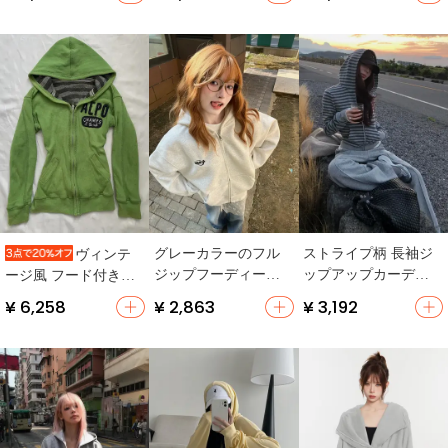
ィットフード付きパ
ド付き・秋冬用】
ゆったりシルエッ
ーカー【カップル向
ト・カジュアルスタ
け・フリース裏地・
イル】
長袖】（セットアッ
プ対応）
グレーカラーのフル
ストライプ柄 長袖ジ
ヴィンテ
ジップフーディー
ップアップカーディ
ージ風 フード付きパ
【コットン製・カジ
ガン【ショート丈・
ーカー【グリーン・
¥ 6,258
¥ 2,863
¥ 3,192
ュアル・フード付
秋冬用・スリム効
タイトフィット・デ
き・女性用】
果・カジュアルなス
ザイン性あり・秋
ポーツウェア】
用】