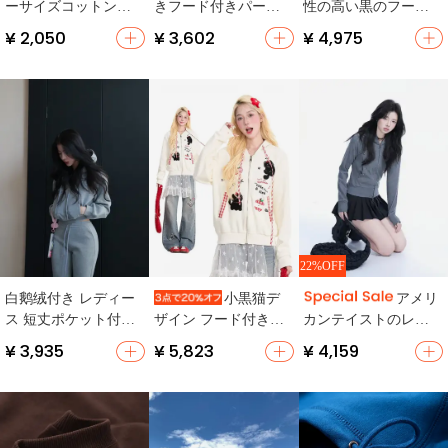
ーサイズコットンプ
きフード付きパーカ
性の高い黒のフード
ルオーバー【レトロ
ー【グレー・ゆった
付きスウェットシャ
¥ 2,050
¥ 3,602
¥ 4,975
スタイル・ラウンド
りサイズ・春秋用】
ツ【秋用・カジュア
ネック・秋用・長
ル・ゆったりシルエ
袖】
ット】（セットアッ
プ対応）
22%OFF
白鹅绒付き レディー
小黒猫デ
アメリ
ス 短丈ポケット付き
ザイン フード付きカ
カンテイストのレト
フード運動パーカー
ーディガン【秋用・
ログレー修身ショー
¥ 3,935
¥ 5,823
¥ 4,159
【ウエスト絞り・秋
スタイル・ゆったり
トジップパーカー
冬】
フィット】
【フード付き・スタ
ッズデザイン・春
用】