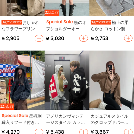
22%OFF
おしゃれ
黒のオ
極上の柔
なフラワープリント
フショルダーオーバ
らかさ コットン製 レ
パーカー【フード付
ーサイズスウェット
ディース 半袖パーカ
¥ 2,905
¥ 3,030
¥ 2,753
き・オーバーサイ
シャツ【秋用・長
ー【ジッパー付き・
ズ・春秋用】
袖・アメリカンヴィ
フィット】
ンテージ】
22%OFF
アメリカンヴィンテ
カジュアルスタイル
星柄刺
ージスタイル カラー
のクロップドパーカ
繍入りフード付きカ
ブロックのルーズフ
ー【フィット・フー
ーディガン【秋用・
¥ 4,270
¥ 5,438
¥ 3,867