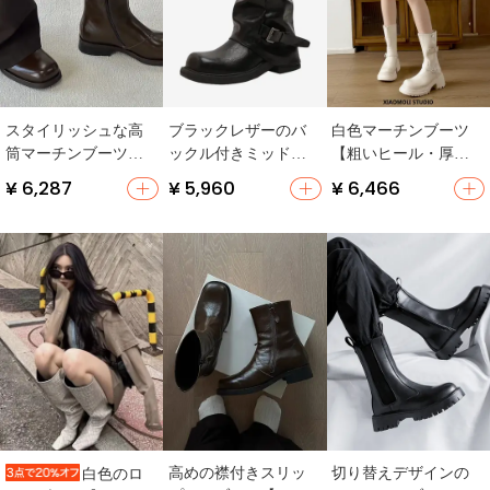
スタイリッシュな高
ブラックレザーのバ
白色マーチンブーツ
筒マーチンブーツ
ックル付きミッドカ
【粗いヒール・厚
【シンプルデザイ
ットブーツ【厚底・
底・ショートブー
¥ 6,287
¥ 5,960
¥ 6,466
ン・男性用・女性
女性用・ライディン
ツ・バイクスタイ
用】（セットアップ
グ・ウエスタンデザ
ル】
対応）
イン】
高めの襟付きスリッ
切り替えデザインの
白色のロ