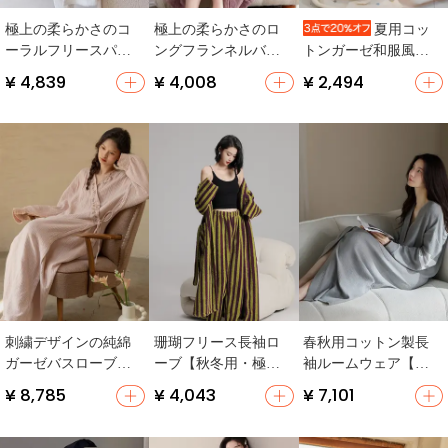
極上の柔らかさのコ
極上の柔らかさのロ
夏用コッ
ーラルフリースパジ
ングフランネルバス
トンガーゼ和服風ル
ャマ【秋冬用・保
ローブ【秋冬用・レ
ームウェア【男女兼
¥ 4,839
¥ 4,008
¥ 2,494
温・ロング丈バスロ
ディース・コーラル
用・サラッとした着
ーブ・シンプルデザ
フリース】
心地・浴衣スタイ
イン】（セットアッ
ル】（セットアップ
プ対応）
対応）
刺繍デザインの純綿
珊瑚フリース長袖ロ
春秋用コットン製長
ガーゼバスローブ
ーブ【秋冬用・極上
袖ルームウェア【ス
【長袖・春秋夏用・
の柔らかさ・保温】
タイル・大きいサイ
¥ 8,785
¥ 4,043
¥ 7,101
新中式】
（セットアップ対
ズ・ローブ】
応）