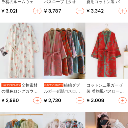
ラ柄のルームウェア
バスローブ【タオル
夏用コットン製 バス
【綿100%・中長丈・
素材・長袖・吸水速
ローブ【短袖・カジ
¥ 3,021
¥ 3,787
¥ 3,342
春夏用】
乾・夏用・四季対
ュアルデザイン】
応】
（セットアップ対
応）
コットン二重ガーゼ
全棉素材
純綿ダブ
製 着物風バスローブ
の桃色ロングガウン
ルガーゼ製バスロー
【秋春用・フラワー
【春秋夏用・二重構
ブ【春秋用・吸水
¥ 2,980
¥ 2,730
¥ 3,008
刺繍・赤色】
造・モダン和風】
性・和式デザイン・
薄手】