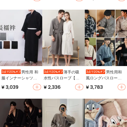
装】
イズ】（セットアッ
イル・伝統的】
プ対応）
男性用 和
薄手の吸
男性用和
服インナーシャツ
水性バスローブ【メ
風ロングバスローブ
【純綿・浴衣用・多
ンズ・ワッフル生
【武士スタイル・浴
¥ 3,039
¥ 2,336
¥ 3,783
色展開】
地・速乾性・夏用】
衣・民宿向け】