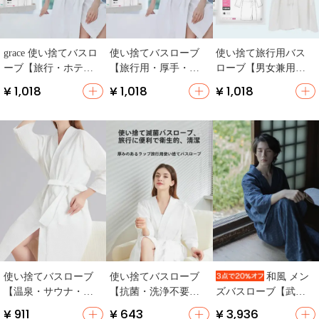
grace 使い捨てバスロ
使い捨てバスローブ
使い捨て旅行用バス
ーブ【旅行・ホテル
【旅行用・厚手・パ
ローブ【男女兼用・
用・厚手・抗菌・パ
ールテクスチャ・持
厚手・毛が落ちにく
¥ 1,018
¥ 1,018
¥ 1,018
ール模様】
ち運び便利・脱衣不
い・個別包装】
要】
使い捨てバスローブ
使い捨てバスローブ
和風 メン
【温泉・サウナ・旅
【抗菌・洗浄不要・
ズバスローブ【武士
行用・吸水性・個包
男女兼用・大きめサ
デザイン・浴衣スタ
¥ 911
¥ 643
¥ 3,936