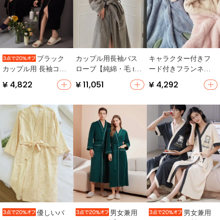
カップル用長袖バス
キャラクター付きフ
ブラック
ローブ【純綿・毛 tow
ード付きフランネル
カップル用 長袖コッ
el 素材・吸水性抜
ロングバスローブ
トンローブ【春秋
¥ 4,822
¥ 11,051
¥ 4,292
群】（セットアップ
【厚手・冬用・女性
用・セクシー・和
対応）
用】
風・女性用ロング】
（セットアップ対
応）
優しいバ
男女兼用
男女兼用