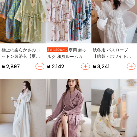
極上の柔らかさのコ
秋冬用 バスローブ
夏用 綿シ
ットン製浴衣【夏
【綿製・ホワイト・
ルク 和風ルームガウ
用・薄手・吸水性・
新婦向け・快適なホ
ン【薄手・高級感・
¥ 2,897
¥ 2,142
¥ 3,241
和風デザイン】
ームウェア】
ゆったり・プリント
柄】