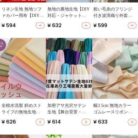
リネン生地 無地ソフ
無地の裏地生地【DIY
粗い毛糸のフリンジ
ァカバー用布【DIY・
対応・ジャケットや
付き波浪織り外套
キャラメル・手作り
コート用】
【ハンドメイド・DIY
¥ 594
¥ 632
¥ 599
テーブルクロス】
用デコレーション素
材】
全棉水洗製 斜めスト
加密アサ光沢サテン
幅3.5cm 無地カラー
ライプの無地生地
生地【舞台背景・写
ゴムレースリボン
【柔らかくてDIYやぬ
真撮影用・ハンフ
【肌に優しい・ハン
¥ 626
¥ 614
¥ 633
いぐるみ用】
ク・ウェディング
ドメイド服用素材】
用】