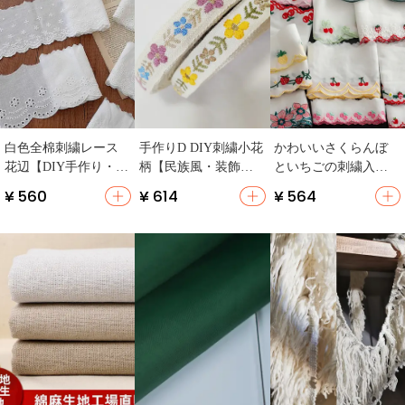
白色全棉刺繍レース
手作りD DIY刺繍小花
かわいいさくらんぼ
花辺【DIY手作り・服
柄【民族風・装飾用
といちごの刺繍入り
飾用・カーテン装
布テープ】
コットン生地【カラ
¥ 560
¥ 614
¥ 564
飾】
フルなレース・手芸
用】