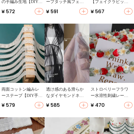
の手編み生地【DIY
ープタッチ風フェイ
【フェイクラビット
用・刺繍素材・極上
クファー生地【DIY手
ファー・圧花・人形
¥ 572
¥ 591
¥ 567
の柔らかさ】
作り用・衣服の裏
用DIY手作り素材】
地・背景布】
両面コットン編みレ
透け感のある滑らか
ストロベリーフラワ
ーステープ【DIY手作
なダイヤモンドネッ
ー水溶性刺繍レース
り服飾・装飾用】
ト生地【柔らかさが
【DIYコスチューム・
¥ 579
¥ 585
¥ 470
際立つ・チュチュス
布小物用】
カート用】