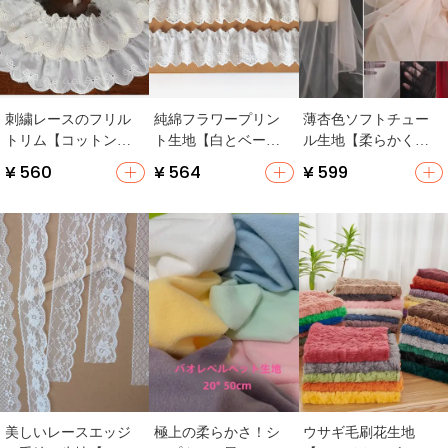
刺繍レースのフリル
純綿フラワープリン
薄杏色ソフトチュー
トリム【コットン生
ト生地【白とベージ
ル生地【柔らかく肌
地・DIY装飾用・フリ
ュ・刺繍レース・フ
触りの良い高級ドレ
¥ 560
¥ 564
¥ 599
ルデザイン】
リルデザイン・ハン
ス用手作り素材】
ドメイドDIY用】
美しいレースエッジ
極上の柔らかさ！シ
ウサギ毛刷花生地