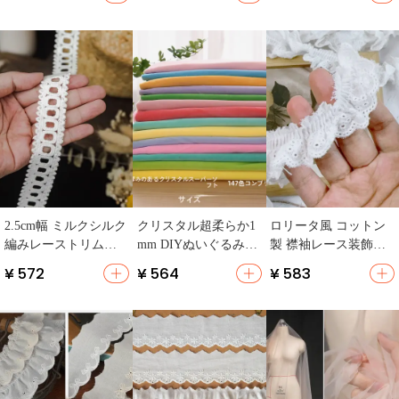
飾・デコレーション
用・布地装飾・手作
ット用衣装】
用】
りアクセサリー】
2.5cm幅 ミルクシルク
クリスタル超柔らか1
ロリータ風 コットン
編みレーストリム【D
mm DIYぬいぐるみ用
製 襟袖レース装飾用
IY手作り衣類・カー
短毛フリース生地
フリル生地【手作りD
¥ 572
¥ 564
¥ 583
テン・ソファ装飾
【小サイズ】
IY・スカート用・透
用】
かしデザイン】