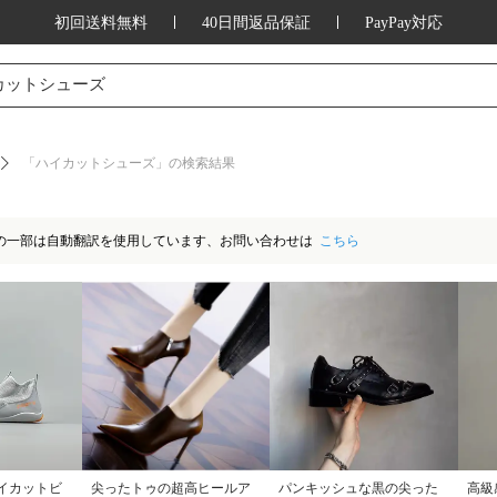
初回送料無料
40日間返品保証
PayPay対応
ッション、家庭用品、キッチン用品、アウ
カットシューズ
「ハイカットシューズ」の検索結果
の一部は自動翻訳を使用しています、お問い合わせは
こちら
イカットビ
尖ったトゥの超高ヒールア
パンキッシュな黒の尖った
高級