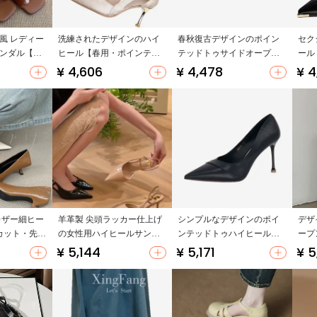
風 レディー
洗練されたデザインのハイ
春秋復古デザインのポイン
セク
サンダル【透
ヒール【春用・ポインテッ
テッドトゥサイドオープン
ール
夏用・太ヒ
ドトゥ・細ヒール・透かし
ハイヒールシューズ【極上
細い
¥ 4,606
¥ 4,478
¥ 4
加工】
の柔らかさ・ピンク・細ヒ
ラッ
ール・ビジネス・通勤用】
トレザー細ヒー
羊革製 尖頭ラッカー仕上げ
シンプルなデザインのポイ
デザ
カット・先
の女性用ハイヒールサンダ
ンテッドトゥハイヒール
ープ
夏】
ル【サイドオープン・細い
【女性用・細ヒール・通勤
ル【
¥ 5,144
¥ 5,171
¥ 5
ヒール・浅口デザイン】
用ソフトレザーシューズ】
ー・