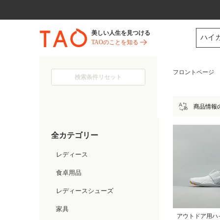
今だけ! 最大65％OFF! |ファ
美しい人生を見つける
ハイ
TAOのことを知る
フロントページ
検索条件リセット
商品情報
全カテゴリー
レディース
食卓用品
レディースシューズ
家具
アウトドア用ハ