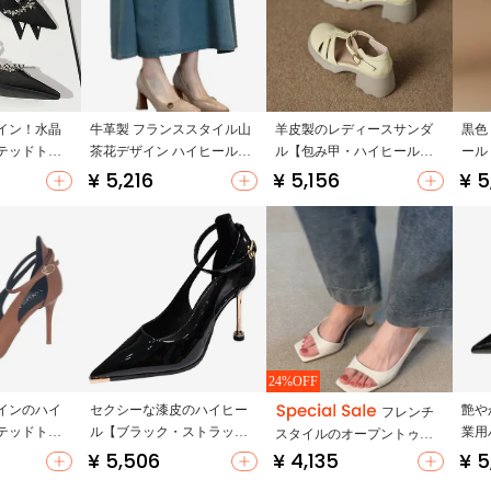
イン！水晶
牛革製 フランススタイル山
羊皮製のレディースサンダ
黒色
テッドトゥ
茶花デザイン ハイヒール
ル【包み甲・ハイヒール・
ール
シューズ
【ワンストラップ・穏やか
ローマスタイル・透かしデ
セク
¥ 5,216
¥ 5,156
¥ 5
ラップ・ロ
なトーン・太ヒール】
ザイン】
ジネ
24%OFF
インのハイ
セクシーな漆皮のハイヒー
艶や
フレンチ
テッドト
ル【ブラック・ストラップ
業用
スタイルのオープントゥハ
・オフィス
付き・ポインテッドトゥ・
スプ
¥ 5,506
¥ 4,135
¥ 5
イヒールサンダル【細いヒ
細いヒール】
尖っ
ール・バックル付き・夏