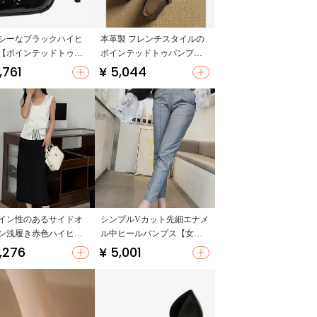
シーなブラックハイヒ
本革製 フレンチスタイルの
【ポインテッドトゥ・
ポインテッドトゥパンプス
ヒール・アンクルスト
【春夏用・一字ベルト・太
,761
¥ 5,044
プ】
ヒール・マリジェン】
イン性のあるサイドオ
シンプルVカット先細エナメ
ン浅履き赤色ハイヒー
ル中ヒールパンプス【女性
しわ入りソフトレザ
用・オフィスシューズ・細
,276
¥ 5,001
レディース】
いヒール】