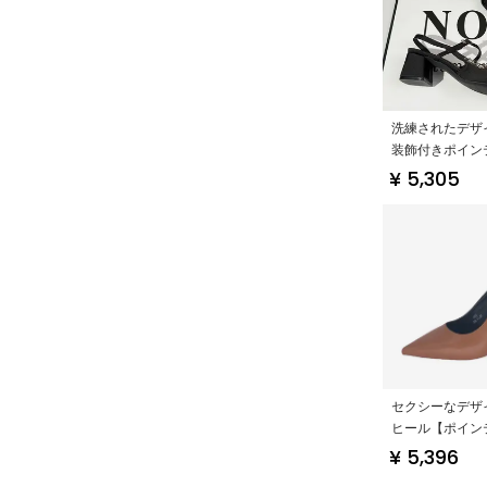
洗練されたデザ
装飾付きポイン
ヒールフラット
¥ 5,305
【黒・一字スト
ーヒール】
セクシーなデザ
ヒール【ポイン
ゥ・細いヒール
¥ 5,396
用・黒】