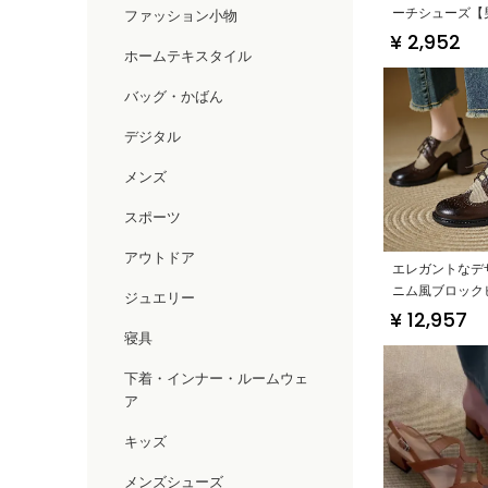
ーチシューズ【
ファッション小物
防滑・速乾・川
¥ 2,952
ホームテキスタイル
バッグ・かばん
デジタル
メンズ
スポーツ
アウトドア
エレガントなデ
ニム風ブロック
ジュエリー
ーズ【レースア
¥ 12,957
の甲・女性用】
寝具
下着・インナー・ルームウェ
ア
キッズ
メンズシューズ