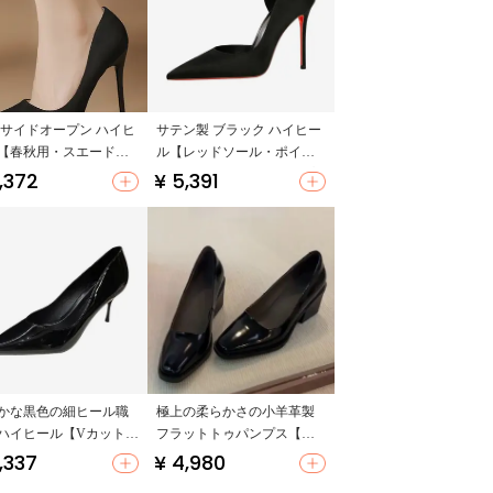
 サイドオープン ハイヒ
サテン製 ブラック ハイヒー
【春秋用・スエード・
ル【レッドソール・ポイン
シー・細いヒール・ビ
テッドトゥ・サイドオープ
,372
¥ 5,391
ス用・快適】
ン】
かな黒色の細ヒール職
極上の柔らかさの小羊革製
ハイヒール【Vカット・
フラットトゥパンプス【通
リングシーズン向け・
勤用・黒・粗ヒール】
,337
¥ 4,980
たトゥ・中ヒール】