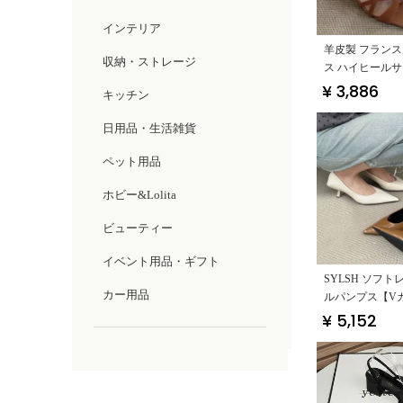
インテリア
羊皮製 フランス
収納・ストレージ
ス ハイヒール
かしデザイン・
¥ 3,886
キッチン
ール】
日用品・生活雑貨
ペット用品
ホビー&Lolita
ビューティー
イベント用品・ギフト
SYLSH ソフ
カー用品
ルパンプス【V
細・通勤用・春
¥ 5,152