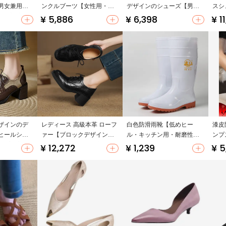
男女兼用・
ンクルブーツ【女性用・シ
デザインのシューズ【男女
スシ
遊び対応】
ンプルでスタイリッシュ】
兼用・カジュアル・アッパ
アト
¥ 5,886
¥ 6,398
¥ 1
ー部分にスタッズ付き】
ラッ
ザインのデ
レディース 高級本革 ローフ
白色防滑雨靴【低めヒー
漆皮
ヒールシュ
ァー【ブロックデザイン・
ル・キッチン用・耐磨性・
ンプ
ップ・高め
太ヒール・深口・厚底・エ
男女兼用】
たト
¥ 12,272
¥ 1,239
¥ 5
レガントスタイル】
ズ】