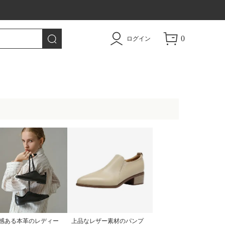
トドア用品|TAO
0
ログイン
感ある本革のレディー
上品なレザー素材のパンプ