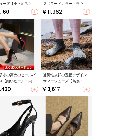
ューズ【小さめスクエ
ス【ヌードカラー・ラウン
ゥ・レースアップ・ブ
ドトゥ・深口デザイン・コ
1,160
¥ 11,962
ク】
ームワークに最適】
防水の高めのヒールパ
通気性抜群の五指デザイン
ス【細いヒール・尖っ
サマーシューズ【高腰・撥
ウ・ビジネスシュー
水・男女兼用】
,430
¥ 3,617