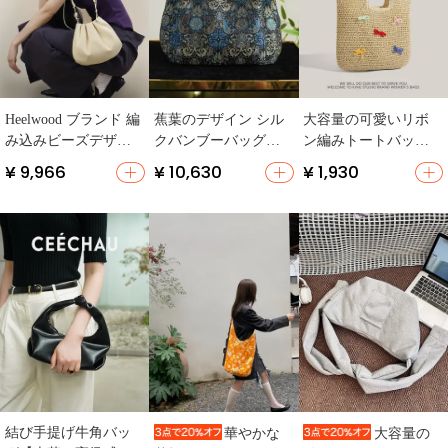
Heelwood ブランド 編
蕉葉のデザイン シル
大容量の可愛いリボ
み込みビーズデザイ
クバンブーバッグ
ン編みトートバッグ
ン ショルダーバッグ
【ワンショルダー・
【夏のビーチ・リゾ
¥ 9,966
¥ 10,630
¥ 1,930
【多色・オリジナ
斜め掛け・高級感あ
ート用・草編み】
ル・しぼりデザイ
る仕上げ】
ン】
結び手提げ牛角バッ
華やかな
大容量の