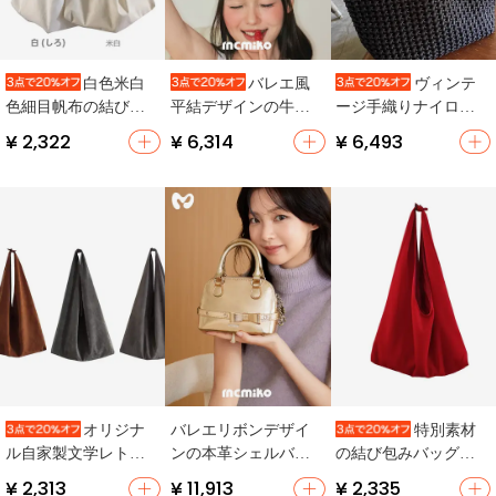
白色米白
バレエ風
ヴィンテ
色細目帆布の結びバ
平結デザインの牛革
ージ手織りナイロン
ッグ【アートスタイ
製ショルダーバッグ
トートバッグ【大容
¥ 2,322
¥ 6,314
¥ 6,493
ル・ショルダーバッ
【斜め掛け・ネック
量・ハンドバッグ・
グ・レトロなデザイ
ポーチ】
ショルダーバッグ・
ン】
通勤用】
バレエリボンデザイ
オリジナ
特別素材
ンの本革シェルバッ
ル自家製文学レトロ
の結び包みバッグ
グ【斜め掛け・スマ
コーヒー色 ショルダ
【正紅色・アートス
¥ 2,313
¥ 11,913
¥ 2,335