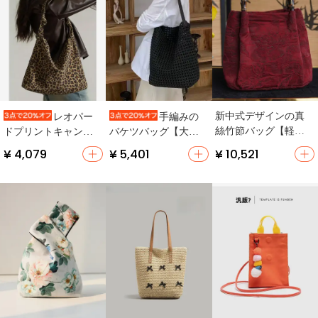
新中式デザインの真
レオパー
手編みの
絲竹節バッグ【軽
ドプリントキャンバ
バケツバッグ【大容
量・レッド・ハンド
ストートバッグ【結
量・ショルダー・通
¥ 4,079
¥ 5,401
¥ 10,521
バッグ】
び付きショルダース
勤用・ナイロン素
トラップ・カジュア
材・透かしデザイ
ルスタイル・ハンド
ン】
バッグ】