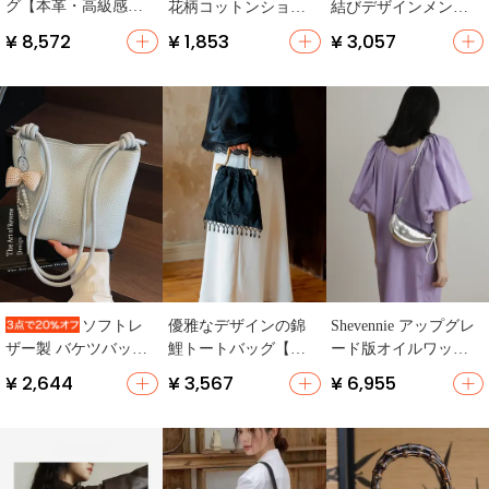
グ【本革・高級感・
花柄コットンショル
結びデザインメンズ
餃子型・シルバー】
ダーバッグ【カジュ
＆ウィメンズショル
¥ 8,572
¥ 1,853
¥ 3,057
（セットアップ対
アル・結びデザイ
ダーバッグ【おしゃ
応）
ン・斜め掛け対応】
れな餃子型】
優雅なデザインの錦
Shevennie アップグレ
ソフトレ
鯉トートバッグ【タ
ード版オイルワック
ザー製 バケツバッグ
ッセル付き・藤竹
ス牛革結びデザイン
【通勤用・ショルダ
¥ 2,644
¥ 3,567
¥ 6,955
風・小型】
のダイパック【ショ
ーバッグ・ひも付
ルダーバッグ・斜め
き】
掛け・ファッショ
ン】