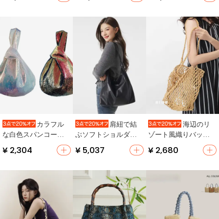
ホ用】
ーバッグ
タイル・ショルダー
バッグ・レトロデザ
イン】
カラフル
肩紐で結
海辺のリ
な白色スパンコール
ぶソフトショルダー
ゾート風織りバッグ
手首用バッグ【デザ
バッグ【ファッショ
大容量ビーチバッグ
¥ 2,304
¥ 5,037
¥ 2,680
イン製・カジュア
ン・通勤用・スタイ
ル・持ち運び便利】
ル自由】