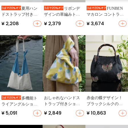
夏用ハン
リボンデ
FUNBEN
ドストラップ付きシ
ザインの草編みトー
マカロン コントラス
ョルダーバッグ【ス
トバッグ【夏のビー
トカラースパンコー
¥ 2,208
¥ 2,379
¥ 3,674
マホ収納・グリーン
チ・リゾート・カジ
ルステッチ携帯電話
植物デザイン・和風
ュアル・ショルダー
バッグ
スタイル・結び付
バッグ】
き】
おしゃれなハンドス
赤金の蝶デザイン！
多機能ト
トラップ付きショル
ブラックシルクの竹
ライアングルショル
ダーバッグ【クリエ
節バッグ【新中式・
ダーバッグ【リネ
¥ 5,091
¥ 2,849
¥ 10,863
イティブデザイン・
ショルダー・斜め掛
ン・植物染め・結び
女性用】（セットア
け対応】
デザイン】
ップ対応）