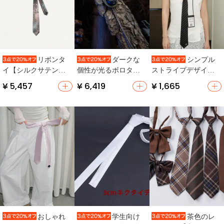
リボンタ
ダークな
シンプル
イ【シルクサテン・
個性が光るボロタイ
ストライプデザイン
レオパード柄・スト
ネックレス【レト
のネクタイ【おしゃ
¥ 5,457
¥ 6,419
¥ 1,665
ライプデザイン】
ロ・ゴシックスタイ
れなアカデミックス
ル・カジュアル・男
タイル・ジッパー付
性用】
き・穴あけ不要】
おしゃれ
学生向け
茶色のレ