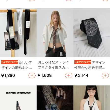
兼用・ウエスタンス
トレンディ・カジュ
兼用・シンプルな
タイル】
アルコーディネー
黒・カジュアルスタ
ト・学生風・韓国ス
イル】
タイル】（セットア
ップ対応）
おしゃれなストライ
美しいデ
デザイン
プネクタイ風スカー
ザインの細幅ネクタ
性豊かな黒色学院風
フ【女性用・カジュ
イ【学生用・個性的
星座刺繍ネクタイ
¥ 1,390
¥ 1,628
¥ 2,144
アル・デコレーショ
な布ラベル・シンプ
【学生用・成人祝
ン用】
ルな黒と白のカラ
い】
ー】