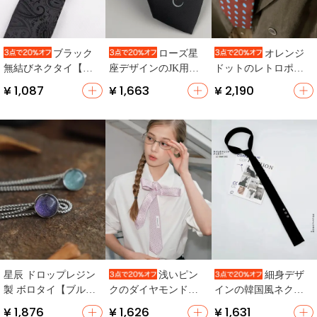
ブラック
ローズ星
オレンジ
無結びネクタイ【男
座デザインのJK用ネ
ドットのレトロポッ
性用・着脱簡単・フ
クタイ【オリジナル
プアートタイ【ユニ
¥ 1,087
¥ 1,663
¥ 2,190
ァッション】
制服アクセサリー・
セックス・イタリア
ハンドメイド】
ンスタイル・ワイド
幅】
星辰 ドロップレジン
浅いピン
細身デザ
製 ボロタイ【ブル
クのダイヤモンド柄
インの韓国風ネクタ
ー・パープル・男女
ネクタイ【手作り・
イ付きシャツ【男女
¥ 1,876
¥ 1,626
¥ 1,631