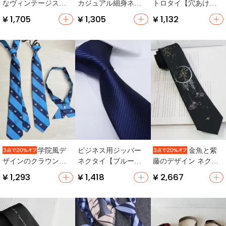
なヴィンテージスタ
カジュアル細身ネク
トロタイ【穴あけ不
イルの細身ベルト
タイ【ブラック・ホ
要・チェックストラ
¥ 1,705
¥ 1,305
¥ 1,132
【手作り・アメリカ
ワイト・シルバー】
イプ・カジュアル・
ンカジュアル】
制服用】
ビジネス用ジッパー
学院風デ
金魚と紫
ネクタイ【ブルー・
ザインのクラウンリ
藤のデザイン ネクタ
細いストライプデザ
ボンタイ【韓国スタ
イ【ブラック・古風
¥ 1,293
¥ 1,418
¥ 2,667
イン】
イル・学生用・青
な創意】
色】