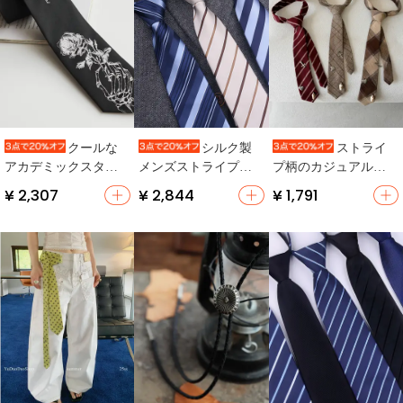
クールな
シルク製
ストライ
アカデミックスタイ
メンズストライプネ
プ柄のカジュアルス
ル！ブラックネクタ
クタイ【ブルー・ビ
カーフ【レトロデザ
¥ 2,307
¥ 2,844
¥ 1,791
イ付きローズプリン
ジネスカジュアル・
イン・ユニセック
トJKDK
高級感あるデザイ
ス・通勤・街歩き向
ン】
け】