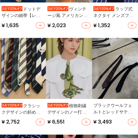
ドットデ
ヴィンテ
ラップ式
ザインの細帯【レト
ージ風 アメリカンウ
ネクタイ メンズフォ
ロスタイル・飾り用
エスタン ボロタイ
ーマル用【結婚式・
¥ 1,635
¥ 2,023
¥ 1,352
ベルト】
【古いシルバー色の
ブルー・エレガント
真鍮製菊花型バック
デザイン】
ル】
ブラックウールフェ
クラシッ
植物刺繍
ルトとレッドサテン
クデザインの斜め織
デザインのノー打孔
ストライプのリバー
りネクタイ【ビジネ
ネクタイ付きシャツ
¥ 2,752
¥ 6,551
¥ 3,493
シブルネクタイ
ス用・フォーマル・
【洗練されたアクセ
レトロスタイル】
サリーコーデ】