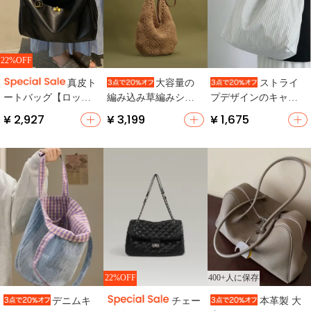
22%OFF
真皮ト
大容量の
ストライ
ートバッグ【ロック
編み込み草編みショ
プデザインのキャン
付き・ショルダーバ
ルダーバッグ【ビー
バストートバッグ
¥ 2,927
¥ 3,199
¥ 1,675
ッグ・カジュアル通
チ・トートバッグ】
【大容量・ショルダ
勤用・牛革製】
ー・肩掛け対応】
400+人に保存
22%OFF
デニムキ
チェー
本革製 大