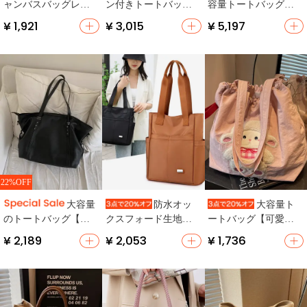
ャンバスバッグレデ
ン付きトートバッグ
容量トートバッグ
ィース新韓国版レイ
【小香風・ダイヤモ
【シンプルデザイ
¥ 1,921
¥ 3,015
¥ 5,197
ジースタイルプリン
ンドキルティング・
ン・通勤用・ボスト
ト
ショルダー/斜め掛け
ン型】
対応】（セットアッ
プ対応）
22%OFF
大容量
防水オッ
大容量ト
のトートバッグ【ブ
クスフォード生地の
ートバッグ【可愛い
ラック・通勤・ソフ
トートバッグ【大容
羊デザイン・キャン
¥ 2,189
¥ 2,053
¥ 1,736
トレザー・ショルダ
量・多ポケット・通
バス・学生用・通
ーバッグ】
勤用】
勤・ショルダーバッ
グ】