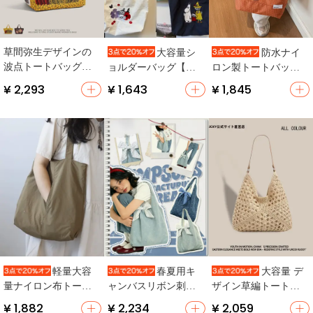
草間弥生デザインの
大容量シ
防水ナイ
波点トートバッグ
ョルダーバッグ【可
ロン製トートバッグ
【大容量・キャンバ
愛い刺繍デザイン・
【男女兼用・大容
¥ 2,293
¥ 1,643
¥ 1,845
ス・通勤用】（セッ
通勤・トートバッ
量・通勤用・肩提げ
トアップ対応）
グ】
タイプ】
軽量大容
春夏用キ
大容量 デ
量ナイロン布トート
ャンバスリボン刺繍
ザイン草編トートバ
バッグ【シンプルデ
トートバッグ【大容
ッグ【女性用・夏の
¥ 1,882
¥ 2,234
¥ 2,059