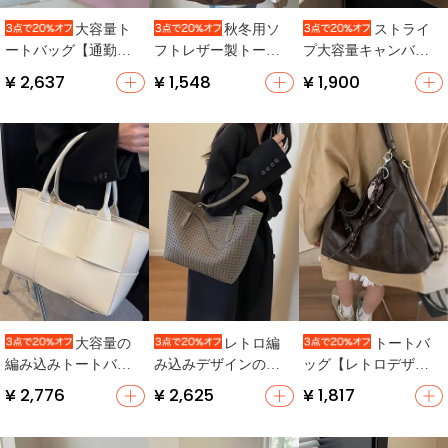
大容量ト
秋冬用ソ
ストライ
ートバッグ【通勤
フトレザー製トート
プ大容量キャンバス
用・収納力抜群・シ
バッグ【大容量・斜
バッグ女性用2025新
¥ 2,637
¥ 1,548
¥ 1,900
ンプルデザイン】
め掛け・ショルダ
しいスタイル
ー】
大容量の
レトロ編
トートバ
編み込みトートバッ
み込みデザインの通
ッグ【レトロデザイ
グ【ショルダー対
勤トートバッグ【大
ン・春夏用・大容
¥ 2,776
¥ 2,625
¥ 1,817
応・通勤スタイル】
容量・シンプル・マ
量・通勤スタイル】
マバッグ】
（セットアップ対
応）