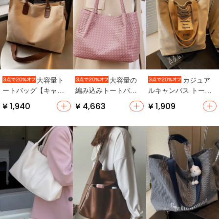
大容量ト
大容量の
カジュア
ートバッグ【キャン
編み込みトートバッ
ルキャンバス トート
バス製・肩掛け・通
グ【通勤用・肩掛
バッグ 大容量クラス
¥ 1,940
¥ 4,663
¥ 1,909
勤・学生用・斜め掛
け・ファイル収納
サブバッグ
け】
可】（セットアップ
対応）