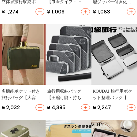
立体底旅行収納ポー
【巾着タイプ・下
層ジッパー付き化粧
チ【大容量・靴下・
着・靴下整理用・旅
ポーチ【旅行用・収
¥ 1,274
¥ 1,009
¥ 1,083
下着整理用】（セッ
行用】
納便利・女性用】
トアップ対応）
多機能ポケット付き
旅行用収納バッグ
KOUDAI 旅行用ポケ
旅行バッグ【大容
【圧縮可能・持ち運
ット整理バッグ【防
量・折り畳み・持ち
びに便利・トラベル
水・衣類・下着・靴
¥ 2,032
¥ 4,395
¥ 2,247
運び便利・衣類収納
オーガナイザー】
用・化粧品・洗面
用】
（セットアップ対
用】
応）