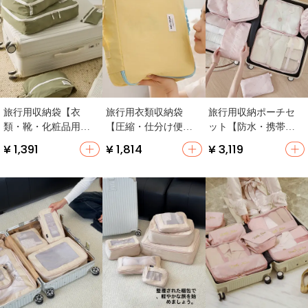
旅行用収納袋【衣
旅行用衣類収納袋
旅行用収納ポーチセ
類・靴・化粧品用・
【圧縮・仕分け便
ット【防水・携帯便
便利な整理ポーチ】
利】
利・下着・衣類用】
¥ 1,391
¥ 1,814
¥ 3,119