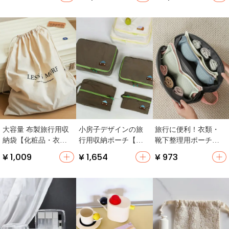
（セットアップ対
（セットアップ対
応）
応）
大容量 布製旅行用収
小房子デザインの旅
旅行に便利！衣類・
納袋【化粧品・衣
行用収納ポーチ【衣
靴下整理用ポーチ【3
類・整理用・巾着タ
類整理・靴や洗面用
段階収納・コンパク
¥ 1,009
¥ 1,654
¥ 973
イプ】
具用・携帯便利】
ト・持ち運び容易】
（セットアップ対
（セットアップ対
応）
応）