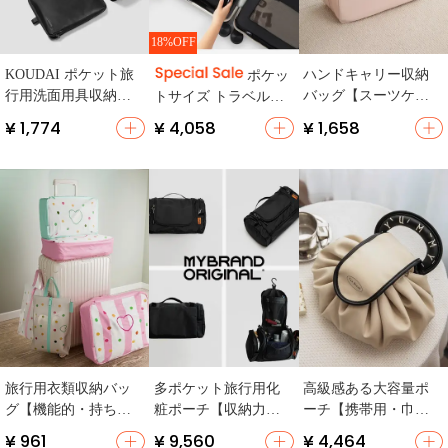
18%OFF
KOUDAI ポケット旅
ハンドキャリー収納
ポケッ
行用洗面用具収納袋
バッグ【スーツケー
トサイズ トラベル収
【多機能・携帯可
ス用・旅行用・短距
納セット【洗面用
¥ 1,774
¥ 4,058
¥ 1,658
能・折りたたみ式・
離出張】
具・化粧品・服・靴
化粧品整理用】（セ
用分類・スーツケー
ットアップ対応）
ス圧縮袋】
旅行用衣類収納バッ
多ポケット旅行用化
高級感ある大容量ポ
グ【機能的・持ち運
粧ポーチ【収納力抜
ーチ【携帯用・巾着
び便利・整理整頓】
群・洗面用具対応】
式・トラベル収納】
¥ 961
¥ 9,560
¥ 4,464