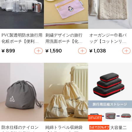
PVC製透明防水旅行用
刺繍デザインの旅行
オーガンジー巾着バ
化粧ポーチ【便利・
用洗面ポーチ【化粧
ッグ【コットンリネ
高級感あり】
品・文房具収納に最
ン・衣類整理用・旅
¥ 899
¥ 1,590
¥ 1,038
適】
行収納】
18%OFF
防水仕様のナイロン
純綿トラベル収納袋
大容量二