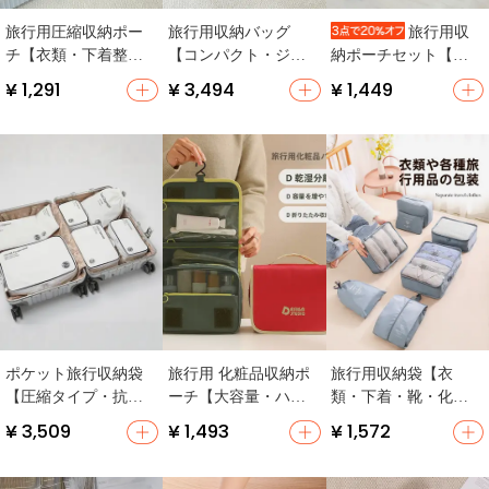
旅行用圧縮収納ポー
旅行用収納バッグ
旅行用収
チ【衣類・下着整理
【コンパクト・ジッ
納ポーチセット【学
用・可視タイプ】
パー付き・衣類と下
生用・衣類・下着整
¥ 1,291
¥ 3,494
¥ 1,449
着整理用】
理・コンパクト】
ポケット旅行収納袋
旅行用 化粧品収納ポ
旅行用収納袋【衣
【圧縮タイプ・抗
ーチ【大容量・ハン
類・下着・靴・化粧
菌・衣類整理用・携
ドル付き・吊り下げ
品用・便利な整理バ
¥ 3,509
¥ 1,493
¥ 1,572
帯便利】
可能・乾湿分離】
ッグ】（セットアッ
プ対応）