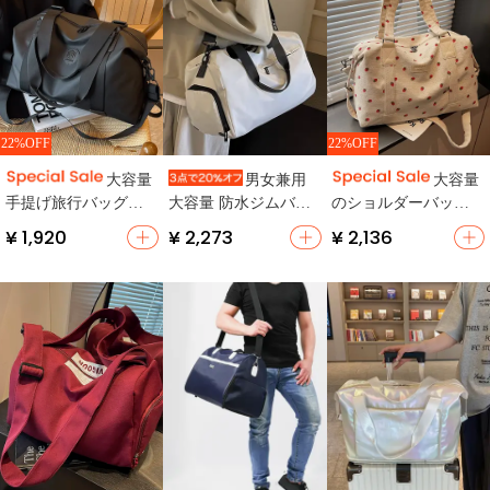
22%OFF
22%OFF
大容量
男女兼用
大容量
手提げ旅行バッグ
大容量 防水ジムバッ
のショルダーバッグ
【防水・湿乾分離・
グ【旅行用・軽量・
【アウトドア・通
¥ 1,920
¥ 2,273
¥ 2,136
ジム用・出張対応】
ショルダー付き】
勤・旅行用・ジム
用・乾湿分離】