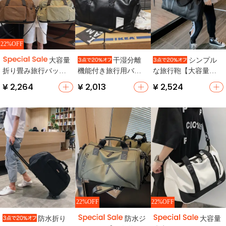
22%OFF
大容量
干湿分離
シンプル
折り畳み旅行バッグ
機能付き旅行用バッ
な旅行鞄【大容量・
【男女兼用・軽量・
グ【防水・大容量・
防水・折りたたみ可
¥ 2,264
¥ 2,013
¥ 2,524
乾湿分離・ジム用】
男女兼用・ショルダ
能】
ーバッグ】
22%OFF
22%OFF
防水折り
防水ジ
大容量