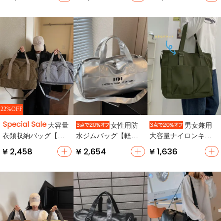
け・多機能・乾湿分
め掛け・持ち手付
用・ジム用・持ち手
離】
き】
付き】
22%OFF
大容量
女性用防
男女兼用
衣類収納バッグ【ジ
水ジムバッグ【軽
大容量ナイロンキャ
ム用・乾湿分離・キ
量・湿乾分離・大容
ンバスショルダーバ
¥ 2,458
¥ 2,654
¥ 1,636
ャリーストラップ付
量】
ッグ【通勤・旅行
き・旅行用】
用・ジッパー付き】