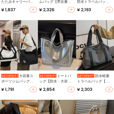
たたみキャリーバッ
ムバッグ【男女兼
防水トラベルバッグ
グ【男女兼用・大容
用・スイミング・大
【男女兼用・湿気分
¥ 1,837
¥ 2,326
¥ 2,193
量・軽量・旅行用】
容量・軽量・干湿分
離・ジム用・軽量・
離】
手持ち可】
大容量ス
トートバ
防水軽量
ポーツジムバッグ
ッグ【防水・大容
トラベルバッグ【男
【防水・干湿分離・
量・軽量・両面デザ
女兼用・大容量・ジ
¥ 1,791
¥ 2,854
¥ 2,303
軽量収納】
イン】
ム用】（セットアッ
プ対応）