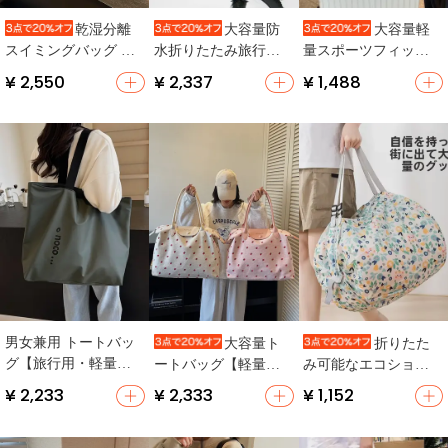
乾湿分離
大容量防
大容量軽
スイミングバッグ ス
水折りたたみ旅行バ
量スポーツフィット
ポーツ フィットネス
ッグ【男女兼用・ト
ネスバッグ【旅行
¥ 2,550
¥ 2,337
¥ 1,488
バッグ 女性
ートタイプ・出張
用・手提げ型・収納
用】
便利】
男女兼用 トートバッ
大容量ト
折りたた
グ【旅行用・軽量・
ートバッグ【軽量・
み可能なエコショッ
防水・ジム・ショッ
通勤・学生用・ショ
ピングバッグ【旅行
¥ 2,233
¥ 2,333
¥ 1,152
ピング対応】
ルダーバッグ】
用・肩掛け・厚手・
大容量】