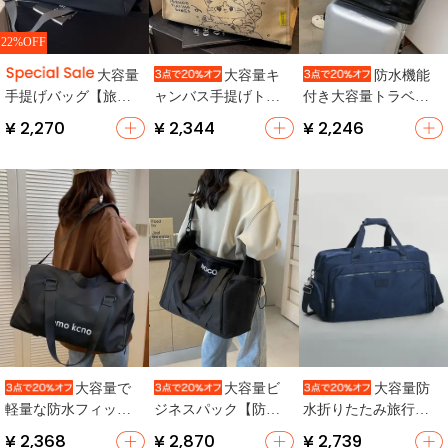
22%OFF
大容量
大容量キ
防水機能
手提げバッグ【旅行
ャンバス手提げトー
付き大容量トラベル
用・男女兼用・防
トバッグ【カートゥ
バッグ【軽量・学生
¥ 2,270
¥ 2,344
¥ 2,246
水・ジム用】
ーンデザイン・通
用・衣類収納にも最
勤・ママ用・旅行対
適】
応】
大容量で
大容量ビ
大容量防
軽量な防水フィット
ジネスパック【防
水折りたたみ旅行バ
ネスバッグ【斜め掛
水・ショルダー・斜
ッグ【男性用・女性
¥ 2,368
¥ 2,870
¥ 2,739