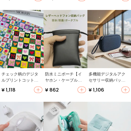
ウトドア・キャンプ
行用・ノートパソコ
ータケーブル整理・
対応】
ン対応】
化粧品・小物入れ】
チェック柄のデジタ
防水ミニポーチ【イ
多機能デジタルアク
ルプリントコットン
ヤホン・ケーブル収
セサリー収納バッグ
生地【手作りDIY用・
納用・レザー製・携
【化粧品・ケーブ
¥ 1,118
¥ 862
¥ 1,106
収納ボックスに最
帯便利】（セットア
ル・ハードディス
適】
ップ対応）
ク・電源対応】