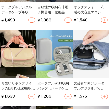
ポータブルデジタル
自粘性の収納布【電
オックスフォード布
データケーブル収納
子機器用・化粧品収
製の大容量エコショ
バッグ【ハンドル付
納】
ッピングバッグ【折
¥ 1,490
¥ 1,386
¥ 1,540
き・星柄デザイン】
りたたみ収納・ハン
ドバッグ・肩掛け対
応】
可愛いリボンデザイ
ポータブルWIFI収納
文芸青年向けポータ
ンのDJI Pocket3用収納
バッグ【ハードケー
ブルデジタルバッグ
バッグ【斜め掛けタ
ス・衝撃吸収・モバ
【電子収納袋・ハー
¥ 1,633
¥ 1,286
¥ 1,575
イプ・デジタルカメ
イルデジタルガジェ
ドディスク・充電
ラ対応】
ット用】
器・データケーブル
用】