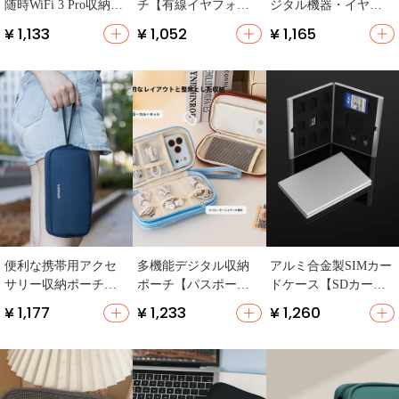
随時WiFi 3 Pro収納ケ
チ【有線イヤフォ
ジタル機器・イヤフ
ース【ハードシェ
ン・データケーブ
ォン・データケーブ
¥ 1,133
¥ 1,052
¥ 1,165
ル・防水・防衝撃・
ル・充電器・USBメモ
ル・携帯用】
ポータブルデジタル
リ収納・旅行・軽
バッグ】
量・コンパクト】
便利な携帯用アクセ
多機能デジタル収納
アルミ合金製SIMカー
サリー収納ポーチ
ポーチ【パスポー
ドケース【SDカー
【旅行・デジタル機
ト・カード・ケーブ
ド・TFカード用・旅
¥ 1,177
¥ 1,233
¥ 1,260
器用・通勤対応】
ル収納対応・大容
行便利】
量】