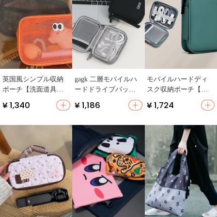
英国風シンプル収納
gagk 二層モバイルハ
モバイルハードディ
ポーチ【洗面道具・
ードドライブバッグ
スク収納ポーチ【防
デジタル整理用・旅
は防水性と耐落下性
水・衝撃吸収・充電
¥ 1,340
¥ 1,186
¥ 1,724
行用】
を備えています
ケーブル保護】