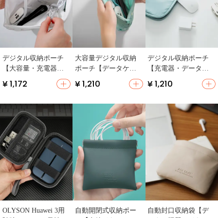
デジタル収納ポーチ
大容量デジタル収納
デジタル収納ポーチ
【大容量・充電器・
ポーチ【データケー
【充電器・データケ
データケーブル・多
ブル・マウス・ヘッ
ーブル・イヤフォン
¥ 1,172
¥ 1,210
¥ 1,210
機能】
ドホン・アクセサリ
収納・多機能】
ー用・旅行用・ポー
タブル】
OLYSON Huawei 3用
自動開閉式収納ポー
自動封口収納袋【デ