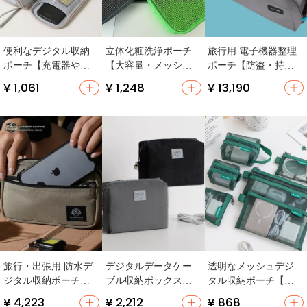
便利なデジタル収納
立体化粧洗浄ポーチ
旅行用 電子機器整理
ポーチ【充電器やケ
【大容量・メッシュ
ポーチ【防盗・持ち
ーブル整理用・ポー
素材・旅行用・多用
運び便利】
¥ 1,061
¥ 1,248
¥ 13,190
タブル】
途】
旅行・出張用 防水デ
デジタルデータケー
透明なメッシュデジ
ジタル収納ポーチ
ブル収納ボックス
タル収納ポーチ【大
【モジュラー式・ア
【持ち運び便利・旅
容量・イヤホン・デ
¥ 4,223
¥ 2,212
¥ 868