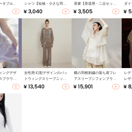
ータブル・
シャツ【短袖・小さな羽飾
茶箸【茶道用・二点セット
ダイ
1ポット2カ
り・織りテープデザイン】
アップ対応】
ング
¥ 3,040
¥ 3,505
¥ 5
（セットアップ対応）
ウン
ズ・
アッ
ィングデザ
女性用 幻彩デザインのバッ
蝶の羽根刺繍の落ち肩フレ
レデ
スブラウス
トウィングスリーブニット
アスリーブシフォンブラウ
レザ
フォン・フ
トップス＆ワイドレッグパ
ス【ゆったりデザイン・イ
カー
¥ 13,540
¥ 15,901
¥ 8
構成】（セ
ンツ（セットアップ対応）
ンナーキャミソール付き】
アッ
）
（セットアップ対応）