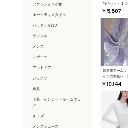
急須セット【ポ
ファッション小物
アウトドア用・
¥ 5,507
ホームテキスタイル
ップ】
バッグ・かばん
デジタル
メンズ
スポーツ
アウトドア
盛夏用アームウ
インの紫色レー
ジュエリー
とスカート【シ
¥ 10,144
ランス風・二部
寝具
ットアップ対応
下着・インナー・ルームウェ
ア
キッズ
メンズシューズ