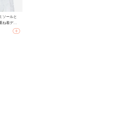
ミソールと
重ね着デザ
イトフィッ
ップ対応）