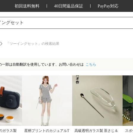
初回送料無料
40日間返品保証
PayPay対応
ッション、家庭用品、キッチン用品、アウ
イングセット
「ツーイングセット」の検索結果
の一部は自動翻訳を使用しています、お問い合わせは
こちら
のガラス製
星柄プリントのカジュアルT
高級透明ガラス製 茶さじ＆
スポ