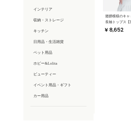
インテリア
翅膀模様のキャ
収納・ストレージ
長袖トップス【
イン・春用・タ
¥ 8,652
キッチン
ト】（セットア
日用品・生活雑貨
ペット用品
ホビー&Lolita
ビューティー
イベント用品・ギフト
カー用品