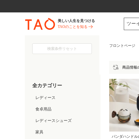
今だけ! 最大65％OFF! |ファ
美しい人生を見つける
ツー
TAOのことを知る
フロントページ
検索条件リセット
商品情報
全カテゴリー
レディース
食卓用品
レディースシューズ
家具
パンダハンドル