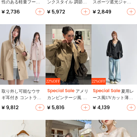
性のある軽量フード
ンクスタイル 調節可
スポーツ遮光ジャケ
付き日焼け防止ジャ
能な金属ボタン付き
ット【アメリカンス
¥ 2,736
¥ 5,972
¥ 2,849
ケット【レディー
ワークジャケット
タイル・ショート・
ス・赤色・夏用】
【洗いざらし・フィ
ファッション】
（セットアップ対
ットスタイル・ショ
応）
ート丈】
22%OFF
22%OFF
取り外し可能なウサ
アメリ
夏用レ
ギ耳付き コントラス
カンビンテージ風 フ
ース風UVカット薄手
トチェック柄 トレン
ライトジャケット
フード付きカーディ
¥ 9,812
¥ 5,816
¥ 4,139
チコート【ゆったり
【デザイン感・ルー
ガン【女性用・スタ
シルエット・シンプ
ズフィット・ショー
イル】（セットアッ
ルデザイン】
ト丈】
プ対応）