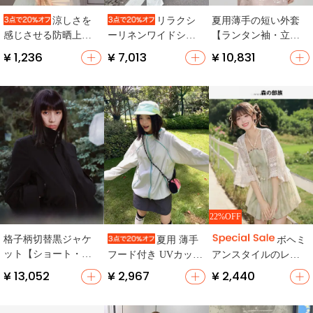
夏用薄手の短い外套
涼しさを
リラクシ
【ランタン袖・立
感じさせる防晒上着
ーリネンワイドシャ
襟・国風デザイン・
【薄手・夏用・カー
ツコート【女性用・
¥ 1,236
¥ 7,013
¥ 10,831
軽やか】
ディガン】（セット
リゾートスタイル】
アップ対応）
22%OFF
格子柄切替黒ジャケ
夏用 薄手
ボヘミ
ット【ショート・タ
フード付き UVカット
アンスタイルのレー
イトフィット・スタ
ジャケット【短丈・
ス透かし軽量カーデ
¥ 13,052
¥ 2,967
¥ 2,440
ッズ付き】
ゆったり・通気性】
ィガン【五分袖・日
焼け防止】