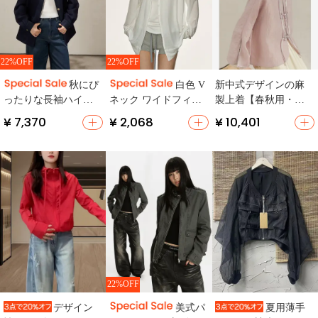
22%OFF
22%OFF
新中式デザインの麻
秋にぴ
白色 V
製上着【春秋用・盤
ったりな長袖ハイネ
ネック ワイドフィッ
扣付き・禅テイス
ックカジュアルジャ
ト 薄手 UVカットカ
¥ 7,370
¥ 2,068
¥ 10,401
ト】
ケット【おしゃれな
ーディガン【夏用・
フロントボタン・ゆ
レディース】
ったりシルエット】
22%OFF
デザイン
美式パ
夏用薄手