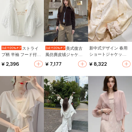
新中式デザイン 春用
ストライ
美式復古
ショートジャケット
プ柄 半袖 フード付き
風仿麂皮绒ジャケッ
【女性用・おしゃれ
UVカット レディース
ト【男女兼用・秋
¥ 2,396
¥ 7,177
¥ 8,322
な雰囲気】
カーディガン【ゆっ
用】
たりシルエット】
（セットアップ対
応）