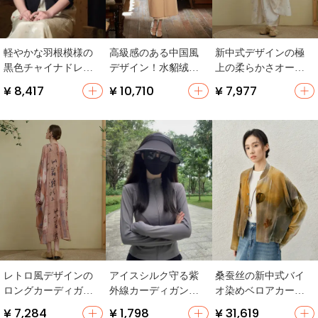
軽やかな羽根模様の
高級感のある中国風
新中式デザインの極
黒色チャイナドレス
デザイン！水貂绒コ
上の柔らかさオープ
風カーディガン【毛
ート【長袖・秋冬
ンカーディガン【レ
¥ 8,417
¥ 10,710
¥ 7,977
織り・開放的なデザ
用・暖かい】
トロ文芸・フィッ
イン】
ト・UVカット】
レトロ風デザインの
アイスシルク守る紫
桑蚕丝の新中式バイ
ロングカーディガン
外線カーディガン
オ染めベロアカーデ
【国風・極上の柔ら
【夏用・薄手・通気
ィガン【独特なデザ
¥ 7,284
¥ 1,798
¥ 31,619