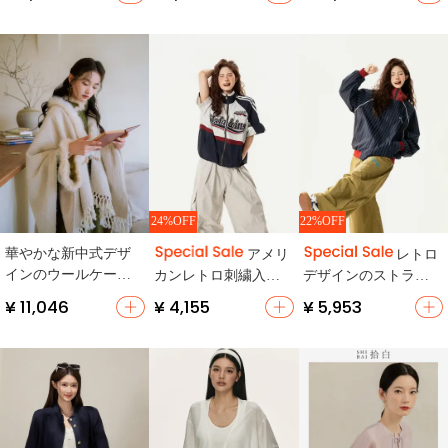
かさ・薄手・男女兼
性・学生向け】
イン・禅スタイル・
用】
真丝】
24%OFF
22%OFF
華やかな新中式デザ
アメリ
レトロ
インのウールケープ
カンレトロ刺繍入り
デザインのストライ
【流れるようなフリ
半袖ジャケット【ゆ
プ襟付きジャケット
¥ 11,046
¥ 4,155
¥ 5,953
ンジ付き・多用途】
ったりフィット・カ
【春用・フィット・
ジュアル】
カジュアル】