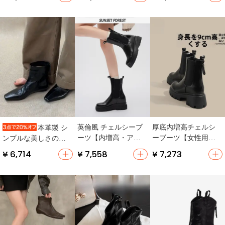
用・シンプル・エラ
ンドトゥ・細身・女
スティック】
性用】
英倫風 チェルシーブ
厚底内増高チェルシ
本革製 シ
ーツ【内増高・アン
ーブーツ【女性用・
ンプルな美しさのス
クル丈・シンプルデ
秋冬・英倫風・加
クエアトゥブーツ
¥ 6,714
¥ 7,558
¥ 7,273
ザイン】
絨・ショートブー
【ブラック・フラッ
ツ】
ト・チェルシーブー
ツ】