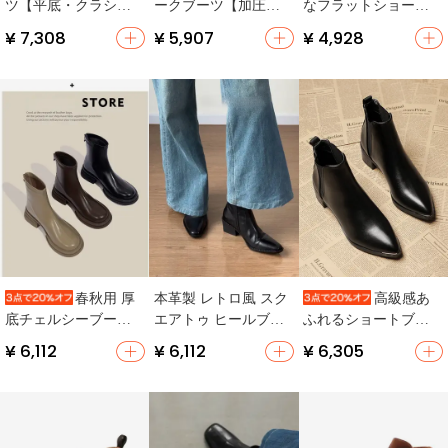
ツ【平底・クラシッ
ークブーツ【加圧ボ
なフラットショート
クデザイン・ブラウ
ア・チェルシーブー
ブーツ【本革・スエ
¥ 7,308
¥ 5,907
¥ 4,928
ン】
ツ・黒革・ショート
ード・後ろファスナ
ブーツ・ソフトソー
ー・チェルシーブー
ル】
ツ】
本革製 レトロ風 スク
春秋用 厚
高級感あ
エアトゥ ヒールブー
底チェルシーブーツ
ふれるショートブー
ツ【加毛・ショー
【マーティンブー
ツ【秋用・中粗ヒー
¥ 6,112
¥ 6,112
¥ 6,305
ト・ウェスタンスタ
ツ・エラスティック
ル・チェルシーブー
イル】
デザイン・ショート
ツスタイル】
丈】