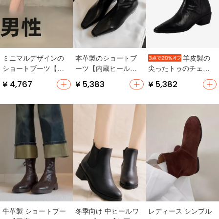
ミニマルデザインの
本革製のショートブ
羊皮製の
ショートブーツ【ア
ーツ【内蔵ヒール・
尖ったトゥのチェル
ンティーク風・アン
フレンチスタイル・
シーブーツ【秋冬
¥ 4,767
¥ 5,383
¥ 5,382
クルブーツ・レディ
デニムデザイン】
用・女性・粗いヒー
ース】
ル・レトロデザイ
ン・ショートブー
ツ】
牛革製 ショートブー
冬季向け 中ヒールワ
レディース シンプル