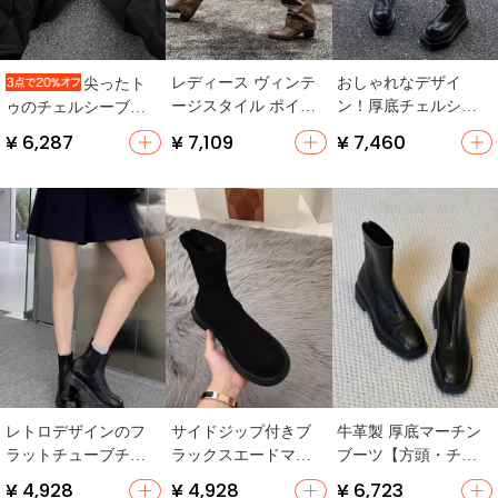
レディース ヴィンテ
おしゃれなデザイ
尖ったト
ージスタイル ポイン
ン！厚底チェルシー
ゥのチェルシーブー
テッドトゥ ウエスタ
ブーツ【ダークスタ
ツ【英国風・カジュ
¥ 6,287
¥ 7,109
¥ 7,460
ンブーツ【スタッズ
イル・秋冬用・女性
アル・メンズ・ハイ
付き・V字カット・チ
用】
カット】
ェルシーブーツ】
レトロデザインのフ
サイドジップ付きブ
牛革製 厚底マーチン
ラットチューブチェ
ラックスエードマー
ブーツ【方頭・チェ
ルシーブーツ【女性
ティンブーツ【ラウ
ルシータイプ】
¥ 4,928
¥ 4,928
¥ 6,723