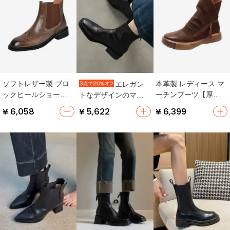
ソフトレザー製 ブロ
本革製 レディース マ
エレガン
ックヒールショート
ーチンブーツ【厚
トなデザインのマー
ブーツ【秋冬・フレ
底・冬用・チェルシ
チンブーツ【イギリ
¥ 6,058
¥ 5,622
¥ 6,399
ンチスタイル・クラ
ーブーツ】
ス風・スクエアト
シックデザイン・チ
ゥ・太ヒール・黒・
ェルシーブーツ】
ショートブーツ】