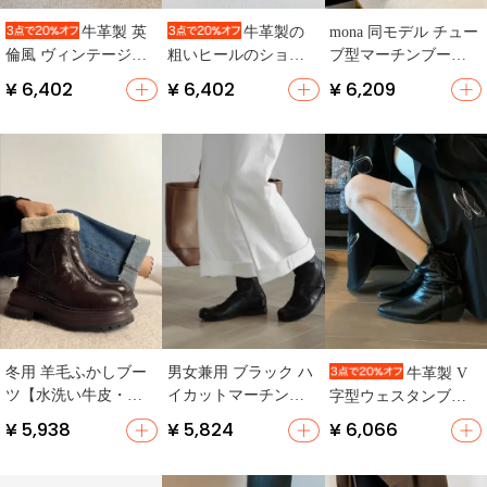
mona 同モデル チュー
牛革製 英
牛革製の
ブ型マーチンブーツ
倫風 ヴィンテージス
粗いヒールのショー
【春秋用・中筒・エ
タイル ハイヒール チ
トブーツ【春秋用・
¥ 6,402
¥ 6,402
¥ 6,209
レガント・厚底・チ
ェルシーブーツ【粗
レザー・チェルシー
ェルシーブーツ】
いヒール・先細デザ
ブーツ・スリムデザ
イン】
イン】
冬用 羊毛ふかしブー
男女兼用 ブラック ハ
牛革製 V
ツ【水洗い牛皮・厚
イカットマーチンブ
字型ウェスタンブー
底・チューブトッ
ーツ【デザイン性の
ツ【スクエアトゥ・
¥ 5,938
¥ 5,824
¥ 6,066
プ・ショートブー
高い・ミドルカッ
ハイヒール・ショー
ツ】
ト・チェルシーブー
トブーツ・チェルシ
ツ】
ーブーツ】