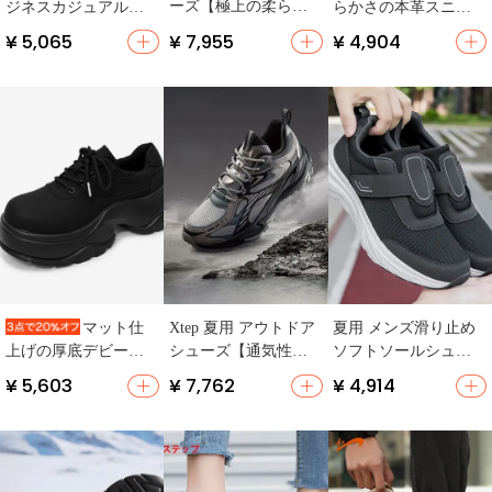
ーズ【極上の柔らか
ジネスカジュアルシ
らかさの本革スニー
さ・カジュアル・ラ
ューズ【ソフトソー
カー【カジュアル・
¥ 5,065
¥ 7,955
¥ 4,904
ンニング用・白】
ル・ワンタッチタイ
旅行向け・流行デザ
プ】
イン】
Xtep 夏用 アウトドア
夏用 メンズ滑り止め
マット仕
シューズ【通気性・
ソフトソールシュー
上げの厚底デビーブ
防滑・ハイキング・
ズ【快適で軽量・中
ーツ【黒色・大きな
¥ 5,603
¥ 7,762
¥ 4,914
ジョギング・カジュ
高年向け・スポーツ
トゥ・カジュアルデ
アル】
スタイル】
ザイン】