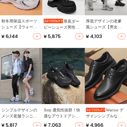
秋冬用保温スポーツ
厚底デザインの老爹
厚底ダー
シューズ【ウォーム
風シューズ【男女兼
ビーシューズ男性パ
ファー・ユニセック
用・秋冬用・カジュ
リレトロ黒ビッグヘ
¥ 6,144
¥ 5,875
¥ 4,103
スデザイン・スニー
アル・スポーツ】
ッドシューズ
カー】
シンプルデザインの
Xtep 通気性抜群！快
Warrior デ
メンズ老舗ランニン
適なアウトドアシュ
ザインシンプルなメ
グシューズ【軽量・
ーズ【全黒・スポー
ンズカジュアルシュ
¥ 5,817
¥ 7,063
¥ 4,966