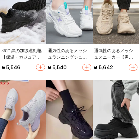
361° 黒の加绒運動靴
通気性のあるメッシ
通気性のあるメッシ
【保温・カジュア
ュランニングシュー
ュスニーカー【男女
ル・ランニング用】
ズ【女性用・夏用・
兼用・ソフトソー
¥ 5,546
¥ 5,540
¥ 5,642
カジュアルデザイ
ル・カジュアルスタ
ン】
イル・老舗デザイ
ン】