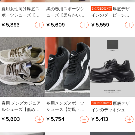
夏用女性向け厚底ス
黒の春用スポーツシ
厚底デザ
ポーツシューズ【白
ューズ【柔らかいソ
インのダービーシュ
色・通気性メッシ
ール・通気性・厚
ーズ【マット仕上
¥ 5,893
¥ 5,609
¥ 5,559
ュ・ランニング】
底・ランニング対
げ・丸いつま先・全
応】
黒・スポーツスタイ
ル】
春用 メンズカジュア
冬用メンズスポーツ
厚底デザ
ルシューズ【低めの
シューズ【防風・防
インのデッキシュー
デザイン・通気性・
水・柔らかいソー
ズ【極上の柔らか
¥ 5,803
¥ 5,754
¥ 5,413
柔らかいソール】
ル・カジュアルラン
さ・スポーティース
ニングシューズ】
タイル・ブラック】