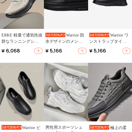
ERKE 軽量で通気性抜
Warrior 防
Warrior ワ
群なランニングシュ
水デザインのメンズ
ンストラップタイプ
ーズ【クッション
カジュアルシューズ
のメンズシューズ
¥ 6,068
¥ 5,166
¥ 5,166
性・メンズ・秋用】
【一脚蹬・軽量・快
【極上の柔らかさ・
適】
カジュアルデザイ
ン・スニーカー】
男性用スポーツシュ
Warrior ビ
極上の柔