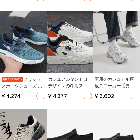
スタイリッシュ・秋
ツ・ハイキング用】
ーズ【ソフトソー
冬対応】（セットア
ル・スリッポン・レ
ップ対応）
ザー調】
カジュアルなレトロ
夏用のカジュアル厚
メッシュ
デザインの冬用スニ
底スニーカー【男女
スポーツシューズ ス
ーカー【トレンデ
兼用・ランニング・
リッポン メンズ レジ
¥ 4,274
¥ 4,377
¥ 6,602
ィ・ローカット・メ
休暇用】
ャーシーン用 秋 普通
ンズ】
タイプ