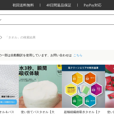
初回送料無料
40日間返品保証
PayPay対応
ッション、家庭用品、キッチン用品、アウ
ル
「タオル」の検索結果
の一部は自動翻訳を使用しています、お問い合わせは
こちら
オル＆バス
使い捨てバスタオル【大
超極細繊維吸水タオル【ク
使い