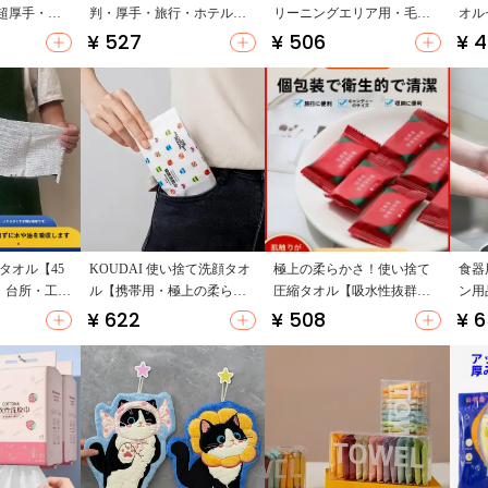
超厚手・大
判・厚手・旅行・ホテル・
リーニングエリア用・毛落
オル
・個別包
美容院対応】
ちなし・GMP対応】
フェ
¥ 527
¥ 506
¥ 
行用
タオル【45
KOUDAI 使い捨て洗顔タオ
極上の柔らかさ！使い捨て
食器
用・台所・工
ル【携帯用・極上の柔らか
圧縮タオル【吸水性抜群・
ン用
トラン対
さ・女性用】
子供用・旅行用】
¥ 622
¥ 508
¥ 