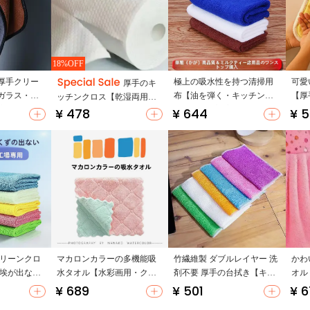
18%OFF
厚手クリー
極上の吸水性を持つ清掃用
可愛
厚手のキ
ガラス・家
布【油を弾く・キッチン
【厚
ッチンクロス【乾湿両用・
床掃除用】
用・洗濯機対応】
イン
¥ 478
¥ 644
¥ 
吸水性・油分吸収】
トア
クリーンクロ
マカロンカラーの多機能吸
竹繊維製 ダブルレイヤー 洗
かわ
・埃が出な
水タオル【水彩画用・クリ
剤不要 厚手の台拭き【キッ
オル
用】
ーニングクロス】
チン用・毛が抜けない・家
性・
¥ 689
¥ 501
¥ 
庭用】
ング