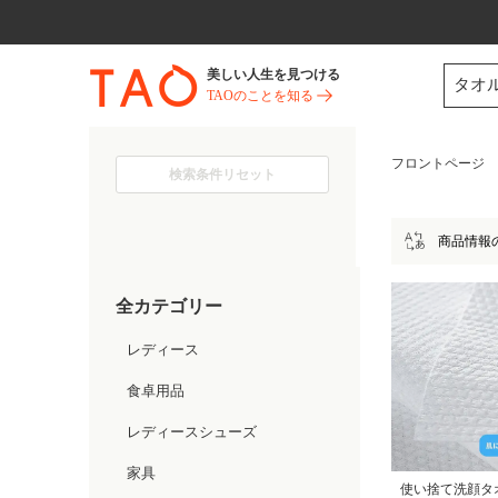
今だけ! 最大65％OFF! |ファ
美しい人生を見つける
タオ
TAOのことを知る
フロントページ
検索条件リセット
商品情報
全カテゴリー
レディース
食卓用品
レディースシューズ
家具
使い捨て洗顔タ