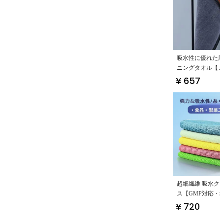
吸水性に優れた
ニングタオル【
具・キッチン・
¥ 657
超細繊維 吸水
ス【GMP対応
い・清浄エリア
¥ 720