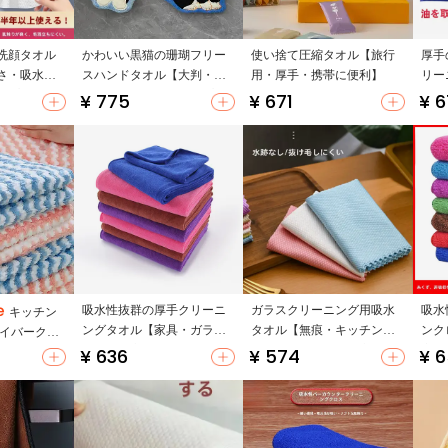
洗顔タオル
かわいい黒猫の珊瑚フリー
使い捨て圧縮タオル【旅行
厚手
さ・吸水
スハンドタオル【大判・超
用・厚手・携帯に便利】
リー
イプ】
吸水・掛けられるタイプ】
に強
¥ 775
¥ 671
¥ 
吸水性抜群の厚手クリーニ
ガラスクリーニング用吸水
吸水
キッチン
ングタオル【家具・ガラス
タオル【無痕・キッチン
ンク
ァイバークロ
用・毛羽立ちなし】
用・水分吸収・毛羽立たな
家具
¥ 636
¥ 574
¥ 
れ、洗いや
い】