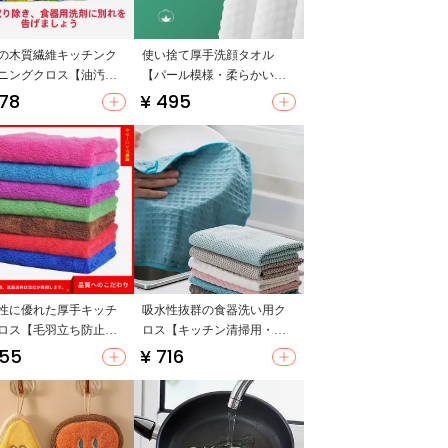
の木質繊維キッチンク
使い捨て厚手洗顔タオル
ニングクロス【油汚れ
【パール模様・柔らかい・
い・洗剤不要】
乾湿両用】
678
¥ 495
性に優れた厚手キッチ
吸水性抜群の食器洗い用ク
ロス【毛羽立ち防止・
ロス【キッチン清掃用・汚
や床用】
れが残らない・家庭用】
655
¥ 716