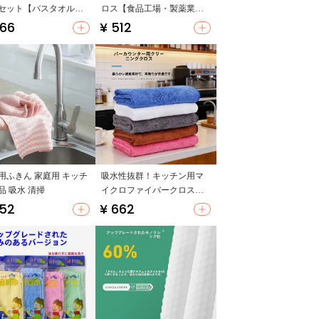
セット【バスタオル・
ロス【食品工場・製薬業界
イスタオル・厚手・旅
用・洗浄用】
466
¥ 512
】
用ふきん 家庭用 キッチ
吸水性抜群！キッチン用マ
品 吸水 清掃
イクロファイバークロス
【小型・食器拭き・テーブ
652
¥ 662
ル用】