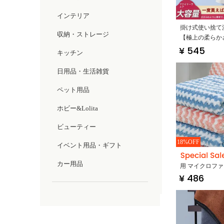
インテリア
掛け式使い捨て
収納・ストレージ
【極上の柔らか
性・底部抽出タ
¥ 545
キッチン
日用品・生活雑貨
ペット用品
ホビー&Lolita
ビューティー
18%OFF
イベント用品・ギフト
カー用品
用 マイクロフ
¥ 486
ス【吸水性に優
すい】