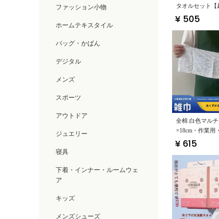
タオルセット【
ファッション小物
判・吸水性抜群
¥ 505
ホームテキスタイル
装】
バッグ・かばん
デジタル
メンズ
スポーツ
アウトドア
全棉 白色マルチ
×18cm・作業
ジュエリー
場・学校・レス
¥ 615
応】
寝具
下着・インナー・ルームウェ
ア
キッズ
メンズシューズ