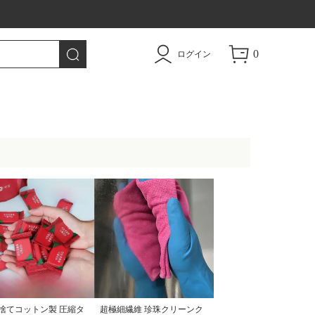
トドア用品|TAO
0
ログイン
捨てコットン製 圧縮タ
超極細繊維 珍珠クリーンク