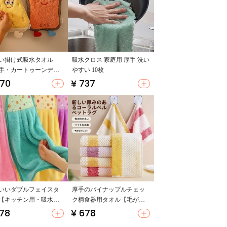
い掛け式吸水タオル
吸水クロス 家庭用 厚手 洗い
手・カートゥーンデザ
やすい 10枚
・キッチン用】（セッ
570
¥ 737
ップ対応）
いいダブルフェイスタ
厚手のパイナップルチェッ
【キッチン用・吸水
ク柄食器用タオル【毛が落
珊瑚フリース・ハンギ
ちない・吸水性・珊瑚フリ
678
¥ 678
タイプ】
ース】