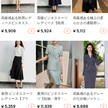
高級感ある秋用レデ
高級ビジネススーツ
高級感ある極上の柔
ィースビジネススー
レディース【秋用・
らかさの通勤用シフ
ツ【フリルシャツと
ファッショナブル・
ォンシャツ＆スカー
¥ 5,908
¥ 5,924
¥ 5,112
スカート・淑女スタ
ワンピーススタイ
ト【フィット・フレ
イル】（セットアッ
ル・面接対応】（セ
ンチスタイル・夏
プ対応）
ットアップ対応）
用】（セットアップ
対応）
春用 ビジネススーツ
夏用のビジネススー
高級感のあるグレー
レディース【ブラウ
ツ【短袖・薄手・上
の七分袖ジャケット
ス・タイトスカー
品な女性用・タイト
とスカート【オフィ
¥ 5,359
¥ 11,939
¥ 8,888