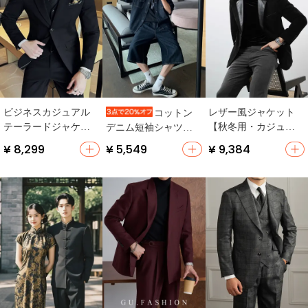
ビジネスカジュアル
レザー風ジャケット
コットン
テーラードジャケッ
【秋冬用・カジュア
デニム短袖シャツと
ト【スリムフィッ
ル・スタイリッシュ
ショートパンツ【夏
¥ 8,299
¥ 5,549
¥ 9,384
ト・フォーマル・無
デザイン】（セット
用・カジュアルファ
地】【セットアップ
アップ対応）
ッション】（セット
対応】
アップ対応）