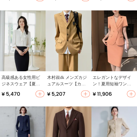
ト・おしゃれ】（セ
スカート】（セット
スファッション・通
ットアップ対応）
アップ対応）
勤用・エレガント】
（セットアップ対
応）
高級感ある女性用ビ
木村叔dk メンズカジ
エレガントなデザイ
ジネスウェア【夏
ュアルスーツ【カー
ン！夏用短袖ワンピ
用・シフォンブラウ
キ・春秋用・中長
ース風スーツ【高級
¥ 5,470
¥ 5,207
¥ 11,906
ス・スカート・気品
丈・スラックス付
感・女性用・職場向
あるデザイン】（セ
き】
け】（セットアップ
ットアップ対応）
対応）