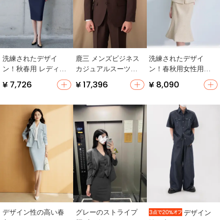
洗練されたデザイ
鹿三 メンズビジネス
洗練されたデザイ
ン！秋春用 レディー
カジュアルスーツ
ン！春秋用女性用ジ
スコンサルタントス
【フィット・シング
ャケット＆フィッシ
¥ 7,726
¥ 17,396
¥ 8,090
ーツ【長袖・エレガ
ルブレスト・無地】
ュテールスカート
ント】（セットアッ
【軽職場向け・おし
プ対応）
ゃれ】（セットアッ
プ対応）
デザイン性の高い春
グレーのストライプ
デザイン