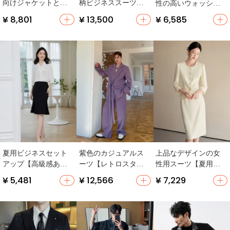
向けジャケットとタ
柄ビジネススーツ
性の高いウォッシュ
イトスカートのOLス
【マタニティ・ベス
ドデニムショートス
¥ 8,801
¥ 13,500
¥ 6,585
タイル【翻领・大人
ト・タイトスカー
リーブジャケット
かわいい】（セット
ト・安心デザイン】
【男性用・ルーズフ
アップ対応）
（セットアップ対
ィット・カジュア
応）
ル・ワイドレッグパ
ンツ】（セットアッ
プ対応）
夏用ビジネスセット
紫色のカジュアルス
上品なデザインの女
アップ【高級感ある
ーツ【レトロスタイ
性用スーツ【夏用・
ゆったりしたシフォ
ル・ワイドパンツ・
薄手・通勤スタイ
¥ 5,481
¥ 12,566
¥ 7,229
ンブラウス・面接対
高級感のあるデザイ
ル・エレガント】
応・二部構成】（セ
ン・テーラードジャ
（セットアップ対
ットアップ対応）
ケット】（セットア
応）
ップ対応）