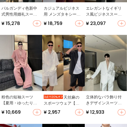
バルガンディ色新中
カジュアルビジネス
エレガントなイギリ
式男性用婚礼スーツ
用 メンズタキシード
ス風ビジネススーツ
【立襟・結婚式・フ
【一つボタン・ツイ
【紳士用・軽快な通
¥ 15,278
¥ 18,759
¥ 23,097
ォーマル】（セット
ード風・結婚式用】
勤スタイル・テーラ
アップ対応）
（セットアップ対
ードジャケット・パ
応）
ンツ・ベスト】（セ
ットアップ対応）
粉色の短袖スーツ
立体的なバラ飾り付
天丝麻の
【夏用・ゆったりフ
きデザインスーツ
スポーツウェア【メ
ィット・カジュアル
【男女兼用・洗練さ
ンズ・高級感あるシ
¥ 10,669
¥ 2,957
¥ 12,933
スタイル・長ズボ
れた印象・西洋スタ
ンプルシャツ・ショ
ン】（セットアップ
イル】（セットアッ
ートパンツ・セット
対応）
プ対応）
アップ対応】