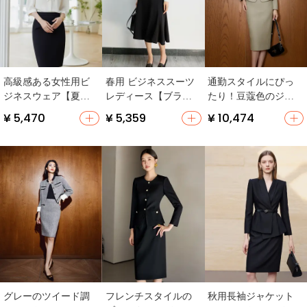
高級感ある女性用ビ
春用 ビジネススーツ
通勤スタイルにぴっ
ジネスウェア【夏
レディース【ブラウ
たり！豆蔻色のジャ
用・シフォンブラウ
ス・タイトスカー
ケットとタイトスカ
¥ 5,470
¥ 5,359
¥ 10,474
ス・スカート・気品
ト・おしゃれ】（セ
ートのセットアップ
あるデザイン】（セ
ットアップ対応）
（セットアップ対
ットアップ対応）
応）
グレーのツイード調
フレンチスタイルの
秋用長袖ジャケット