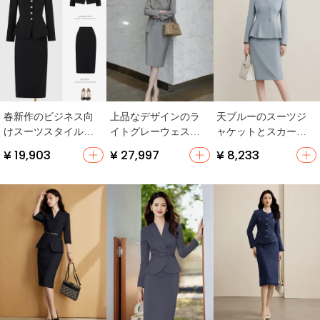
春新作のビジネス向
上品なデザインのラ
天ブルーのスーツジ
けスーツスタイルス
イトグレーウェスト
ャケットとスカート
カート【タイトフィ
コート【スリムフィ
【ハイエンド・スリ
¥ 19,903
¥ 27,997
¥ 8,233
ット・秋用・通勤対
ット・ビジネス・エ
ムフィット・女性
応】（セットアップ
レガント】（セット
用】（セットアップ
対応）
アップ対応）
対応）