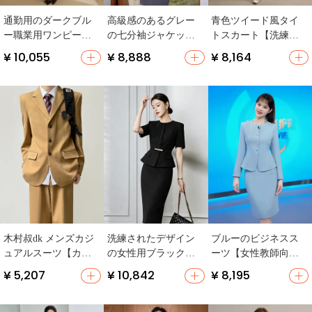
通勤用のダークブル
高級感のあるグレー
青色ツイード風タイ
ー職業用ワンピース
の七分袖ジャケット
トスカート【洗練さ
【七分袖・オフィス
とスカート【オフィ
れたデザイン・名媛
¥ 10,055
¥ 8,888
¥ 8,164
スタイル】（セット
スファッション・通
スタイル】（セット
アップ対応）
勤用・エレガント】
アップ対応）
（セットアップ対
応）
木村叔dk メンズカジ
洗練されたデザイン
ブルーのビジネスス
ュアルスーツ【カー
の女性用ブラックド
ーツ【女性教師向
キ・春秋用・中長
レス【軽やかでスタ
け・秋用・演講競
¥ 5,207
¥ 10,842
¥ 8,195
丈・スラックス付
イリッシュ・ビジネ
技・上品デザイン】
き】
スシーンに最適】
（セットアップ対
（セットアップ対
応）