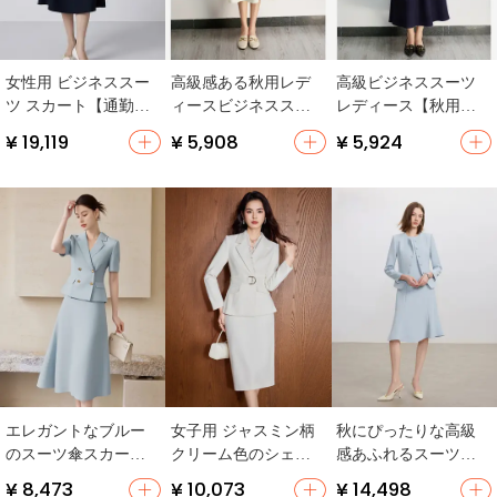
女性用 ビジネススー
高級感ある秋用レデ
高級ビジネススーツ
ツ スカート【通勤・
ィースビジネススー
レディース【秋用・
面接対応・専門的な
ツ【フリルシャツと
ファッショナブル・
¥ 19,119
¥ 5,908
¥ 5,924
印象】（セットアッ
スカート・淑女スタ
ワンピーススタイ
プ対応）
イル】（セットアッ
ル・面接対応】（セ
プ対応）
ットアップ対応）
エレガントなブルー
女子用 ジャスミン柄
秋にぴったりな高級
のスーツ傘スカート
クリーム色のシェニ
感あふれるスーツド
【女性用・ホステス
ールとベージュのラ
レス【女性用・デザ
¥ 8,473
¥ 10,073
¥ 14,498