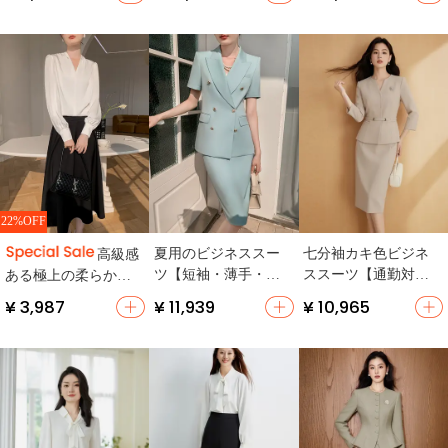
職業服・気品あるデ
メ入りスーツ風スカ
インワンピース・ジ
ザイン】（セットア
ート【スリムシルエ
ャケット付き】（セ
ップ対応）
ット・ハイウエス
ットアップ対応）
ト】（セットアップ
対応）
22%OFF
夏用のビジネススー
七分袖カキ色ビジネ
高級感
ツ【短袖・薄手・上
ススーツ【通勤対
ある極上の柔らかさ
品な女性用・タイト
応・女性用・エレガ
の通勤用シフォンシ
¥ 3,987
¥ 11,939
¥ 10,965
スカート】（セット
ントスタイル】（セ
ャツ＆スカート【フ
アップ対応）
ットアップ対応）
ィット・フレンチス
タイル・夏用】（セ
ットアップ対応）