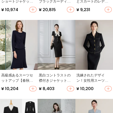
ショートジャケット
ブラックカーディガ
とスカートのレディ
【フレアスカート付
ンとスカート【名
ーススーツ【オフィ
¥ 10,974
¥ 20,815
¥ 9,231
き・秋用・上品なデ
品・高級感】 （セッ
スカジュアル・通勤
ザイン】（セットア
トアップ対応）
スタイル】（セット
ップ対応）
アップ対応）
高級感あるスーツセ
黒白コントラストの
洗練されたデザイ
ットアップ【春秋
襟付きジャケットと
ン！女性用スーツ＆
用・軽やかな職場通
リボン付きタイトス
スカート【上品なス
¥ 10,204
¥ 8,403
¥ 10,200
勤・フィッシュテー
カート【女性用・ツ
タイル・春秋用】
ルスカート】（セッ
ーピース・エレガン
（セットアップ対
トアップ対応）
トデザイン】（セッ
応）
トアップ対応）