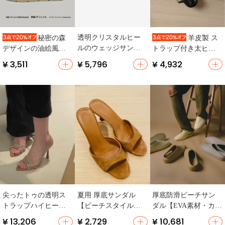
透明クリスタルヒー
秘密の森
羊皮製 ス
ルのウェッジサンダ
デザインの油絵風ビ
トラップ付き太ヒー
ル【ビーチ用・スト
ーチサンダル【メン
ルサンダル【ローマ
¥ 3,511
¥ 5,796
¥ 4,932
ーン装飾・幅広対
ズ・カジュアル・一
スタイル・メタルバ
応】
体型】（セットアッ
ックル・夏用】
プ対応）
尖ったトゥの透明ス
夏用 厚底サンダル
厚底防滑ビーチサン
トラップハイヒール
【ビーチスタイル・
ダル【EVA素材・カジ
サンダル【高級感あ
人字型・ヌーディー
ュアルデザイン・男
¥ 13,206
¥ 2,729
¥ 10,681