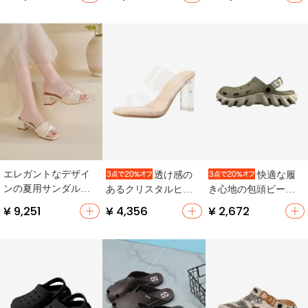
る水晶装飾・自然な
カラー】
女兼用】
光沢】
エレガントなデザイ
透け感の
快適な履
ンの夏用サンダル
あるクリスタルヒー
き心地の包頭ビーチ
【フレンチスタイ
ルの女性用ハイヒー
サンダル【防滑・防
¥ 9,251
¥ 4,356
¥ 2,672
ル・太ヒール・一文
ル【極上の柔らか
臭・アウトドア用】
字トング】
さ・サマーシーズ
ン・スライド式】