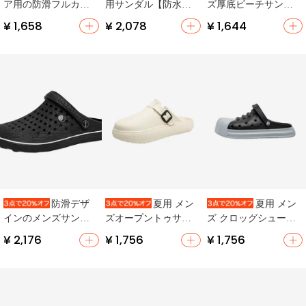
ア用の防滑フルカバ
用サンダル【防水・
ズ厚底ビーチサンダ
ーサンダル【夏用・
滑り止め・厚底・オ
ル【防滑・半かか
¥ 1,658
¥ 2,078
¥ 1,644
軽量・快適】
ープントゥ】
と・快適な履き心
地】
防滑デザ
夏用 メン
夏用 メン
インのメンズサンダ
ズオープントゥサン
ズ クロッグシューズ
ル【包頭・夏用・ソ
ダル【防滑・厚底・
【防滑・防臭・オフ
¥ 2,176
¥ 1,756
¥ 1,756
フトソール・ビーチ
ビーチ用・洞型デザ
ィス向け・サンダル
用】
イン】（セットアッ
兼用】
プ対応）