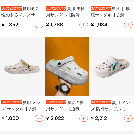
夏用通気
夏用 男性
男性用 厚
性のあるメンズサン
用サンダル【防滑デ
底サンダル【防滑・
ダル【滑り止め・ス
ザイン・厚底・アウ
夏用・ビーチ＆ドラ
¥ 1,852
¥ 1,768
¥ 1,934
ポーツタイプ・ビー
トドア向け】
イブ対応・オープン
チ用】
トゥ】
夏用 メン
厚底の夏
夏用 メン
ズ サンダル【防滑・
用サンダル【通気
ズ 防滑サンダル【厚
防臭・トレンドデザ
性・滑り止め・耐磨
底・通気性・カジュ
¥ 1,800
¥ 2,022
¥ 2,212
イン・クロッグスタ
耗性・カジュアルデ
アルデザイン・防臭
イル】（セットアッ
ザイン】
機能】
プ対応）