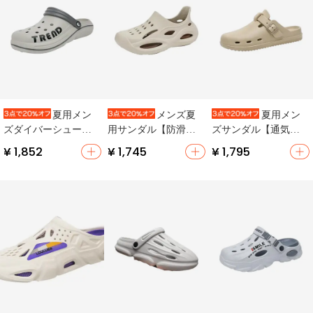
夏用メン
メンズ夏
夏用メン
ズダイバーシューズ
用サンダル【防滑・
ズサンダル【通気
【防滑・快適・ビー
包頭・柔らかいソー
性・防滑・ビーチ対
¥ 1,852
¥ 1,745
¥ 1,795
チ用・運転向け】
ル・ビーチ用】
応】