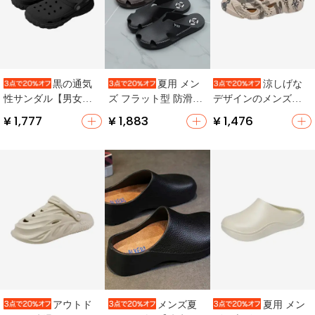
黒の通気
夏用 メン
涼しげな
性サンダル【男女兼
ズ フラット型 防滑サ
デザインのメンズダ
用・防臭・防滑・ビ
ンダル【水に強い・
イビングシューズ
¥ 1,777
¥ 1,883
¥ 1,476
ーチ用】
デザイン】
【通気性・ソフトソ
ール・防滑・アウト
ドア用】
アウトド
メンズ夏
夏用 メン