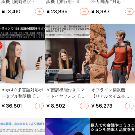
訳機【同時通訳・リ
訳機【旅行用・音声
39カ国語に対応・オ
アルタイム中英対
翻訳・英中日韓独仏
フライン・カメラ翻
¥ 13,410
¥ 23,835
¥ 8,387
話・広東語対応】
西対応】
訳機能】
Aigo 4.0 多言語対応ポ
AI翻訳機能付きスマ
オフライン翻訳機
ータブル翻訳機【旅
ートイヤフォン【リ
【リアルタイム会
行用・リアルタイム
アルタイム通訳・オ
話・AI対応・多言語
¥ 36,801
¥ 8,802
¥ 56,273
翻訳・英語・日本
フライン対応・多言
対応・旅行用】
語・韓国語・ドイツ
語対応】
語・フランス語・ス
ペイン語対応】