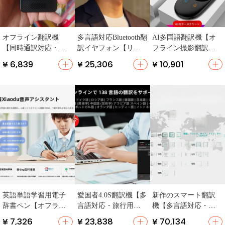
オフライン翻訳機
多言語対応Bluetooth翻
AI多国語翻訳機【オ
【同時通訳対応・英
訳イヤフォン【リア
フライン撮影翻訳・
語・日本語・ロシア
ルタイム通話・同時
同時通訳・旅行用・
¥ 6,839
¥ 25,306
¥ 10,901
語・タイ語・ベトナ
通訳機能・AI翻訳】
学習対応】
ム語】
英語単語学習用電子
愛国者4.0S翻訳機【多
新作のスマート翻訳
辞書ペン【オフライ
言語対応・旅行用・
機【多言語対応・オ
ン翻訳・スキャン機
スマート翻訳デバイ
ンラインオフライン
¥ 7,326
¥ 23,838
¥ 70,134