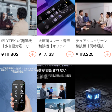
iFLYTEK 4.0翻訳機
大画面スマート音声
デュアルスクリーン
【多言語対応・リア
翻訳機【オフライン
翻訳機【同時通訳・
ルタイム音声翻訳・
対応・多言語翻訳・
多言語対応・リアル
¥ 111,802
¥ 17,133
¥ 113,225
オフライン機能】
録音機能付き】
タイム対話】