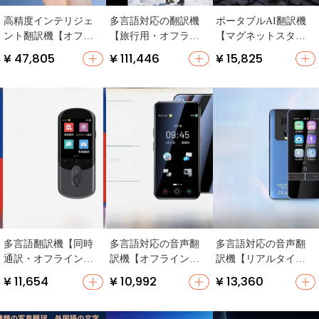
高精度インテリジェ
多言語対応の翻訳機
ポータブルAI翻訳機
ント翻訳機【オフラ
【旅行用・オフライ
【マグネットスタン
イン翻訳・リアルタ
ン翻訳機能】
ド付き・海外旅行に
¥ 47,805
¥ 111,446
¥ 15,825
イム会話対応・多言
最適・スマート翻
語対応】
訳】
多言語翻訳機【同時
多言語対応の音声翻
多言語対応の音声翻
通訳・オフライン対
訳機【オフライン撮
訳機【リアルタイム
応・旅行用・英語・
影可・大画面・旅行
同時通訳・オフライ
¥ 11,654
¥ 10,992
¥ 13,360
中国語・日本語・フ
用】
ン利用可】
ランス語・ロシア
語】