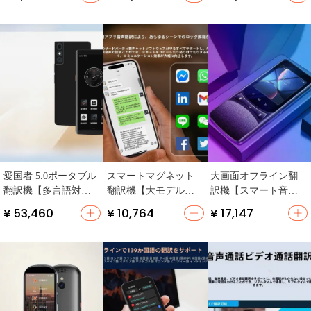
能付き】
ス・ビジネス向け】
翻訳・リアルタイム
対話機能】
愛国者 5.0ポータブル
スマートマグネット
大画面オフライン翻
翻訳機【多言語対
翻訳機【大モデル・A
訳機【スマート音声
応・同時通訳・旅行
I対話・オフライン翻
通話・多言語対応】
¥ 53,460
¥ 10,764
¥ 17,147
用】
訳・リアルタイム同
時通訳】