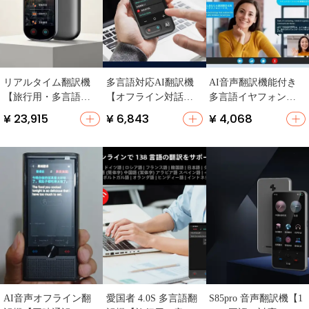
リアルタイム翻訳機
多言語対応AI翻訳機
AI音声翻訳機能付き
【旅行用・多言語対
【オフライン対話・
多言語イヤフォン
応・音声翻訳・ポー
リアルタイム翻訳】
【中英翻訳・オフラ
¥ 23,915
¥ 6,843
¥ 4,068
タブルデザイン】
イン会議用】
AI音声オフライン翻
愛国者 4.0S 多言語翻
S85pro 音声翻訳機【1