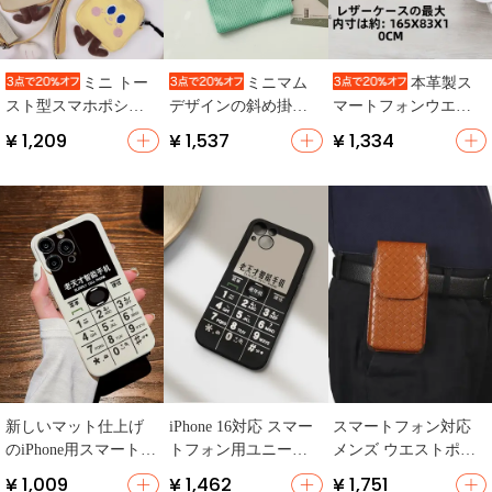
ミニ トー
ミニマム
本革製ス
スト型スマホポシェ
デザインの斜め掛け
マートフォンウエス
ット【カジュアル・
スマホポシェット
トポーチ【牛革・運
¥ 1,209
¥ 1,537
¥ 1,334
キャンバス・ショル
【毛糸製・ストラッ
動用・収納便利】
ダータイプ】
プ付き・小物収納
用】
新しいマット仕上げ
iPhone 16対応 スマー
スマートフォン対応
のiPhone用スマートフ
トフォン用ユニーク
メンズ ウエストポー
ォンケース【ユニー
ケース【Apple・HUA
チ【ミニサイズ・薄
¥ 1,009
¥ 1,462
¥ 1,751