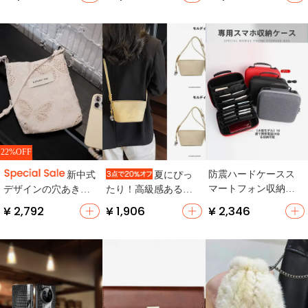
クデザイン・柔らか
WEI・Xiaomi・VIVO
型・縦型・レザー
い】
対応】
製】
22%OFF
防震ハードケースス
新中式
夏にぴっ
マートフォン収納バ
デザインの穴あきバ
たり！高級感ある通
ッグ【多機能・ポー
タフライショルダー
勤用斜め掛けスマホ
¥ 2,792
¥ 1,906
¥ 2,346
タブル・複数デバイ
バッグ【調整可能な
ポシェット【清新な
ス対応】（セットア
ストラップ・大容
黄色・レザー製・バ
ップ対応）
量】
ケットバッグ】