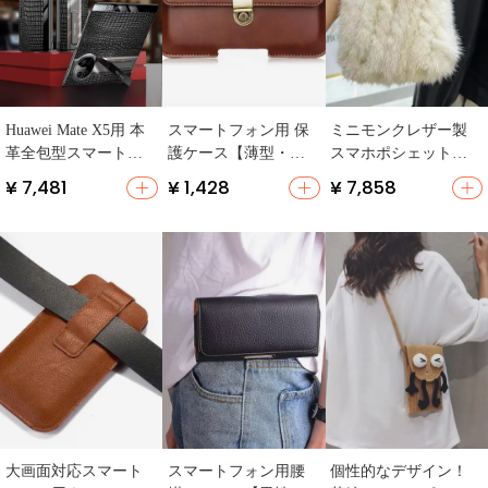
Huawei Mate X5用 本
スマートフォン用 保
ミニモンクレザー製
革全包型スマートフ
護ケース【薄型・男
スマホポシェット
ォンケース【スタン
性用・ベルト付き・
【斜め掛け・レディ
¥ 7,481
¥ 1,428
¥ 7,858
ド機能付き・防落
シニア向け】
ース・財布機能付
下・特別限定版】
き】
大画面対応スマート
スマートフォン用腰
個性的なデザイン！