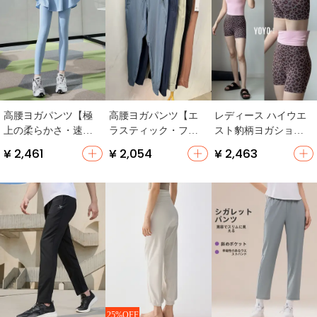
高腰ヨガパンツ【極
高腰ヨガパンツ【エ
レディース ハイウエ
上の柔らかさ・速
ラスティック・フィ
スト豹柄ヨガショー
乾・フィット感のあ
ット・スウェットパ
トパンツ【フィット
¥ 2,461
¥ 2,054
¥ 2,463
るデザイン・大きい
ンツ・スポーツ用】
ネス・夏用・極上の
サイズ】（セットア
柔らかさ】
ップ対応）
25%OFF