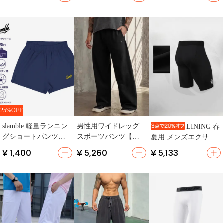
ルエット・ランニン
長ズボン】
グ＆バスケットボー
ル用】
25%OFF
slamble 軽量ランニン
男性用ワイドレッグ
LINING 春
グショートパンツ
スポーツパンツ【ゆ
夏用 メンズエクササ
【速乾・ウエストゴ
ったりフィット・ア
イズパンツ【ストレ
¥ 1,400
¥ 5,260
¥ 5,133
ム・後ろポケット付
ウトドア・カジュア
ッチニット・タイト
き】（セットアップ
ル直筒】
フィット・運動用】
対応）