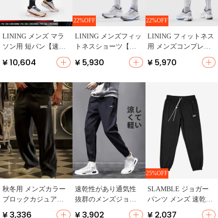
22%OFF
22%OFF
スポーツ短パン人気
LINING メンズ マラ
LINING メンズフィッ
LINING フィットネス
NO.3
ソン用 短パン【速
トネスショーツ【コ
用 メンズコンプレッ
乾・圧縮・アイスシ
ンプレッション・ト
ションショートパン
¥ 10,604
¥ 5,930
¥ 5,970
ルク】
レーニング用・マラ
ツ【ランニング・ニ
ソン対応】
ット生地・速乾】
25%OFF
秋冬用 メンズカラー
速乾性があり通気性
SLAMBLE ジョガー
ブロックカジュアル
抜群のメンズジョギ
パンツ メンズ 速乾
パンツ【ゆったりシ
ングパンツ【束脚・
【トレーニング用】
¥ 3,336
¥ 3,902
¥ 2,037