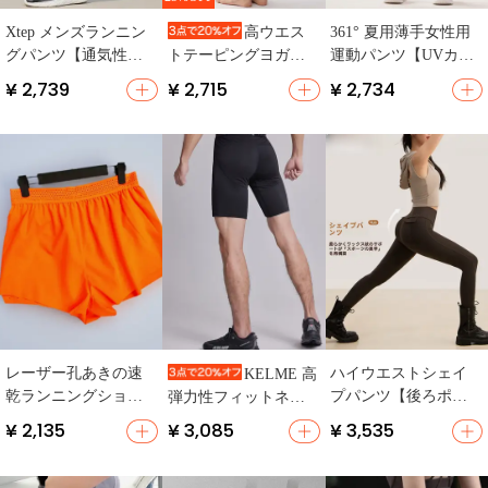
Xtep メンズランニン
361° 夏用薄手女性用
高ウエス
グパンツ【通気性・
運動パンツ【UVカッ
トテーピングヨガパ
速乾・リラクシング
ト・ゆったりストレ
ンツ【女性用・ゆっ
¥ 2,739
¥ 2,715
¥ 2,734
デザイン・夏用】
ート・フィットネ
たりフィット・速
（セットアップ対
ス・ランニング・ヨ
乾・通気性・ランニ
応）
ガ用】
ング＆フィットネ
ス】
レーザー孔あきの速
ハイウエストシェイ
KELME 高
乾ランニングショー
プパンツ【後ろポケ
弾力性フィットネス
トパンツ【内蔵ライ
ット付き・外出対
ショートパンツ【速
¥ 2,135
¥ 3,085
¥ 3,535
ナー・夏用・通気
応・スポーツ＆ヨガ
乾・ランニング・サ
性】
用】
ッカー用】