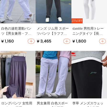
25%OFF
スポーツレギンス人気
白色の速乾運動パン
メンズ ジム用 スポー
slamble 男性用トレー
NO.5
ツ【男女兼用・フィ
ツパンツ【ラフフィ
ニングタイツ【長ズ
ット・通気性】（セ
ット・ストレートレ
ボン・バスケットボ
¥ 1,160
¥ 3,465
¥ 1,800
ットアップ対応）
ッグ・アメリカンス
ール・ランニング・
タイル】
速乾性】
ロングパンツ 女性用
男女兼用 白色スポー
李寧 メンズスウェッ