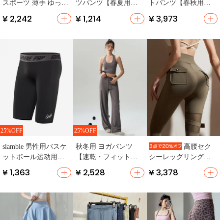
スポーツ 薄手 ゆった
ツパンツ【春夏用・
トパンツ【春秋用・
り 速乾 フィットネス
フィットネス・ダン
束脚デザイン・フィ
¥ 2,242
¥ 1,214
¥ 3,973
カジュアル 高弾性 ト
ス用・ロング】
ット・ランニング対
レーニング ジョガー
応】
パンツ
25%OFF
25%OFF
slamble 男性用バスケ
秋冬用 ヨガパンツ
高腰セク
ットボール运动用ハ
【速乾・フィットネ
シーレッグリングフ
ーフタイツ【速乾・
ス用・ワイドレッ
ィットネスパンツ
¥ 1,363
¥ 2,528
¥ 3,378
高弾力・トレーニン
グ】（セットアップ
【桃尻・透かし網・
グ用】
対応）
ヨガ用】