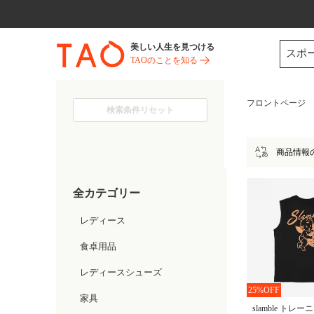
今だけ! 最大65％OFF! |ファ
美しい人生を見つける
スポ
TAOのことを知る
フロントページ
検索条件リセット
商品情報
全カテゴリー
レディース
食卓用品
レディースシューズ
25%OFF
家具
slamble トレ