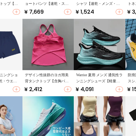
クトップ【極
ョートパンツ【速乾・スト
シャツ【速乾・メンズ・短
トネ
夏用・フィ
レッチ・フィット感】
袖・バスケットボールトレ
りの
¥ 7,669
¥ 1,524
¥ 3
ーニング用】
れな
ランニングショ
デザイン性抜群のヨガ用美
Warrior 夏用 メンズ 通気性ラ
防滑
乾・ウエス
背タンクトップ【含胸パッ
ンニングシューズ【軽量・
スシ
ケット付
ド・速乾・透湿・高伸縮
スポーツ】
ショ
¥ 2,412
¥ 4,091
¥ 1
ップ対応）
性・夏用】