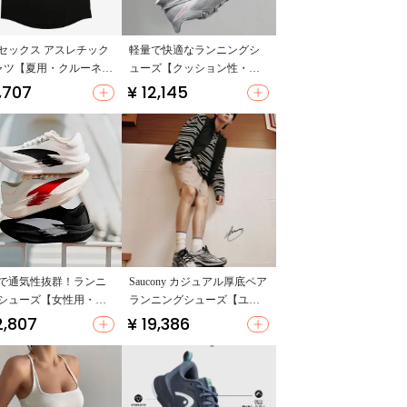
セックス アスレチック
軽量で快適なランニングシ
ャツ【夏用・クルーネッ
ューズ【クッション性・男
プリントデザイン・カ
士用】
,707
¥ 12,145
アル】
で通気性抜群！ランニ
Saucony カジュアル厚底ペア
シューズ【女性用・ノ
ランニングシューズ【ユニ
ード・夏用】
セックス・レトロスタイ
2,807
¥ 19,386
ル・快適】