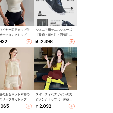
ワイヤー固定カップ付
ジュニア用テニスシューズ
ポーツタンクトップ
【快適・耐久性・通気性・
性用・ランニング・フ
クッション性】
,932
¥ 12,398
トネス・ヨガ対応】
ットアップ対応）
感のあるネット素材の
スポーティなデザインの美
スリーブヨガトップス
背タンクトップ【一体型・
パッド付き・防震・フ
防震・ヨガ用・ノースリー
,065
¥ 2,092
ト】
ブ】