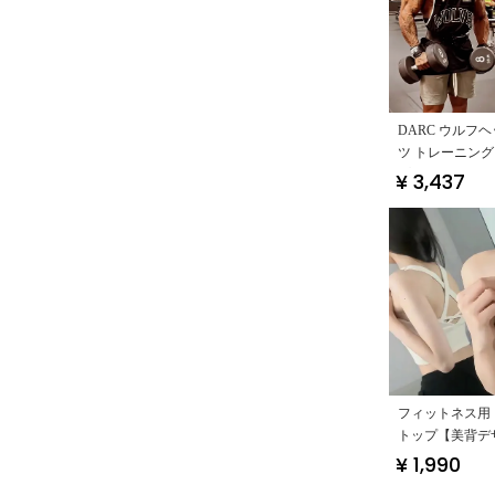
DARC ウルフ
ツ トレーニング
プ
¥ 3,437
フィットネス用
トップ【美背デ
れ防止・スポー
¥ 1,990