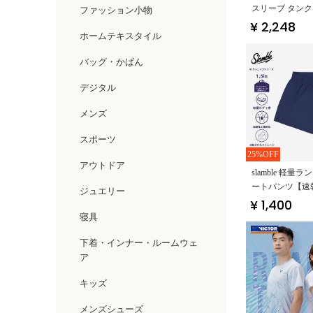
スリーブ タン
ファッション小物
上の柔らかさ・
¥ 2,248
ホームテキスタイル
ットネス】
バッグ・かばん
デジタル
メンズ
スポーツ
25%OFF
アウトドア
slamble 軽量
ートパンツ【速
ジュエリー
トゴム・後ろポ
¥ 1,400
き】（セットア
寝具
下着・インナー・ルームウェ
ア
キッズ
メンズシューズ