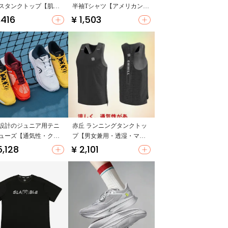
スタンクトップ【肌触
半袖Tシャツ【アメリカンプ
良いコットン・おしゃ
リント・速乾・ゆったりデ
,416
¥ 1,503
カラー切替】
ザイン】
設計のジュニア用テニ
赤丘 ランニングタンクトッ
ューズ【通気性・クッ
プ【男女兼用・透湿・マラ
ン性・耐摩耗性】
ソントレーニング用】
5,128
¥ 2,101