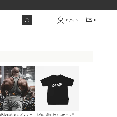
トドア用品|TAO
0
ログイン
 吸水速乾 メンズフィッ
快適な着心地！スポーツ用