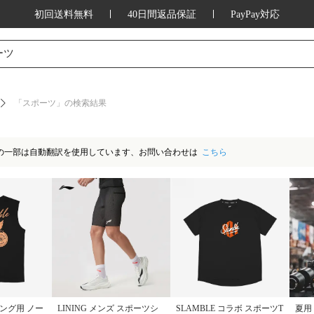
初回送料無料
40日間返品保証
PayPay対応
ッション、家庭用品、キッチン用品、アウ
ーツ
「スポーツ」の検索結果
の一部は自動翻訳を使用しています、お問い合わせは
こちら
ーニング用 ノー
LINING メンズ スポーツシ
SLAMBLE コラボ スポーツT
夏用