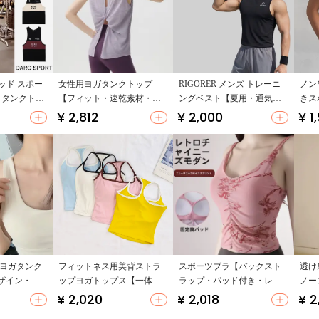
ヘッド スポー
女性用ヨガタンクトップ
RIGORER メンズ トレーニ
ノン
 タンクトッ
【フィット・速乾素材・ト
ングベスト【夏用・通気
きス
レーニング用】
性・速乾・ノースリーブ・
【女
¥ 2,812
¥ 2,000
¥ 1
ランニング用】
ィッ
（セ
 ヨガタンク
フィットネス用美背ストラ
スポーツブラ【バックスト
透け
ザイン・崩
ップヨガトップス【一体型
ラップ・パッド付き・レト
ノー
ツブラ】
カップ・ガールズ用・防震
ロスタイル・速乾性・ヨガ
【胸
¥ 2,020
¥ 2,018
¥ 2
運動ブラ・カラーブロッ
用】
ィッ