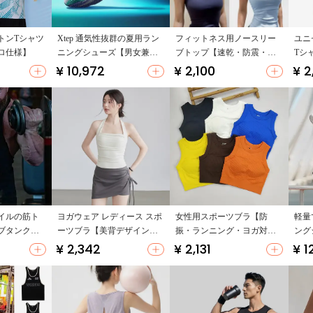
トンTシャツ
Xtep 通気性抜群の夏用ラン
フィットネス用ノースリー
ユニ
ロ仕様】
ニングシューズ【男女兼
ブトップ【速乾・防震・ヨ
Tシ
用・クッション性・一体成
ガ対応・スポーツウェア】
ク・
¥ 10,972
¥ 2,100
¥ 2
型】
ジュ
イルの筋ト
ヨガウェア レディース スポ
女性用スポーツブラ【防
軽量
ブタンクト
ーツブラ【美背デザイン・
振・ランニング・ヨガ対
ング
らかさ・カ
速乾性・高伸縮性】
応・ノースリーブ】
ンボ
¥ 2,342
¥ 2,131
¥ 1
ト】