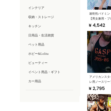
インテリア
速乾性バドミン
収納・ストレージ
【男女兼用・プ
¥ 4,542
キッチン
日用品・生活雑貨
ペット用品
ホビー&Lolita
ビューティー
イベント用品・ギフト
アメリカンスタ
カー用品
レ用ノースリー
ップ【極上の柔
¥ 2,795
ジュアルフィッ