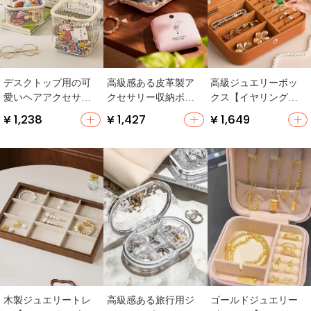
デスクトップ用の可
高級感ある皮革製ア
高級ジュエリーボッ
愛いヘアアクセサリ
クセサリー収納ボッ
クス【イヤリング・
ー収納ボックス【蓋
クス【イヤリング・
ピアス・リング・ネ
¥ 1,238
¥ 1,427
¥ 1,649
付き・子供用・ゴム
ブレスレット対応・
ックレス収納・ゴー
バンド・ヘアクリッ
ポータブル】
ルド・持ち運び便
プ整理】
利】
木製ジュエリートレ
高級感ある旅行用ジ
ゴールドジュエリー