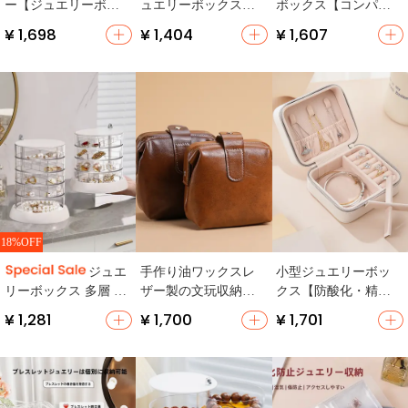
ー【ジュエリーボッ
ュエリーボックス
ボックス【コンパク
クス・ディスプレイ
【コンパクト・リン
トデザイン・持ち運
¥ 1,698
¥ 1,404
¥ 1,607
ラック】
グ・ピアス・ネック
び可能・高級感】
レス収納】
18%OFF
手作り油ワックスレ
小型ジュエリーボッ
ジュエ
ザー製の文玩収納ポ
クス【防酸化・精緻
リーボックス 多層 格
ーチ【ビンテージ
なデザイン・イヤリ
納 回転 透明 アクリル
¥ 1,281
¥ 1,700
¥ 1,701
風・大容量・携帯
ング・リング収納
高級 精密 ジュエリー
用】
用】