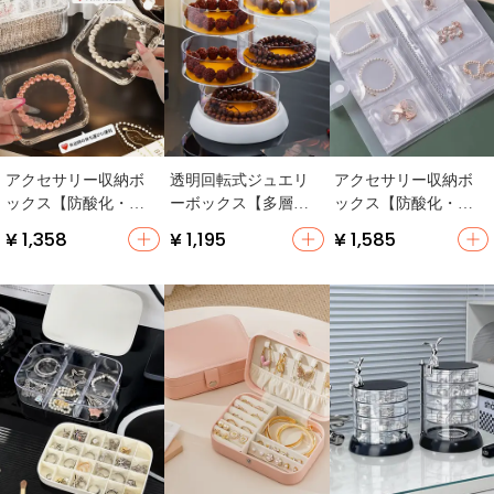
アクセサリー収納ボ
透明回転式ジュエリ
アクセサリー収納ボ
ックス【防酸化・耳
ーボックス【多層設
ックス【防酸化・透
飾りやクリスタルブ
計・仏珠やブレスレ
明防塵・リング・ピ
¥ 1,358
¥ 1,195
¥ 1,585
レスレット用】
ットの展示用】（セ
アス・ネックレス対
ットアップ対応）
応】（セットアップ
対応）