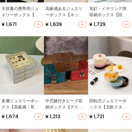
大容量の携帯用ジュ
高級感あるジュエリ
耳釘・イヤリング用
エリーボックス【防
ーボックス【ネック
収納ボックス【回転
酸化・イヤリングや
レス・リング・ピア
式・透明・多収納ポ
¥ 1,671
¥ 1,639
¥ 1,729
ネックレス収納に最
ス・イヤリング用・
ケット】
適】
大容量・コンパクト
デザイン】
多層ジュエリーボッ
中式鍵付きビーズ収
回転式ジュエリーボ
クス【高級感・耳飾
納ボックス【デスク
ックス【北欧スタイ
り・ネックレス・手
トップ用・ビンテー
ル・デスクトップ収
¥ 1,674
¥ 1,213
¥ 1,721
首飾り収納・防酸
ジ風・防塵デザイ
納・化粧台用】
化】
ン】