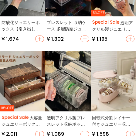
18%OFF
防酸化ジュエリーボ
ブレスレット 収納ケ
透明ア
ックス【引き出し
ース 多層防塵ジュエ
クリル製ジュエリー
式・大容量・イヤリ
リーボックス
ボックス【手首用ブ
¥ 1,674
¥ 1,302
¥ 1,195
ング・ネックレス・
レスレット・ネック
リング収納】
レス収納・防酸化・
携帯型】
18%OFF
透明アクリル製ブレ
回転式分割レイヤー
大容量
スレット収納ボック
付きジュエリー収納
ジュエリーボックス
ス【防塵・仕切り付
ボックス【デスクト
【防氧化・多層構
¥ 2,011
¥ 1,089
¥ 1,598