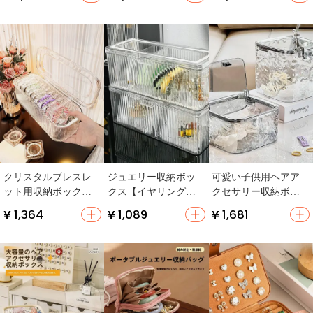
き・大容量・多段・
ップ用・整理整頓・
造・洗練されたデザ
翡翠玉用】
収納】
イン】
クリスタルブレスレ
ジュエリー収納ボッ
可愛い子供用ヘアア
ット用収納ボックス
クス【イヤリング・
クセサリー収納ボッ
【大容量・アクリル
ピアス・水晶ブレス
クス【プレス式・ヘ
¥ 1,364
¥ 1,089
¥ 1,681
製・透明】
レット・ネックレス
アバンド・ヘアゴ
用・防酸化・持ち運
ム・ヘアクリップ対
び便利】
応】